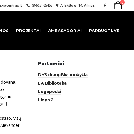
0
xiacentras.lt
(8-605) 65455
A.Jakšto g. 14, Vilnius
ENOS
PROJEKTAI
AMBASADORIAI
PARDUOTUVĖ
Partneriai
DYS draugišką mokykla
a dovana.
LA Biblioteka
nto
Logopedai
engviau
Liepa 2
i į jį
casso, visų
 Alexander