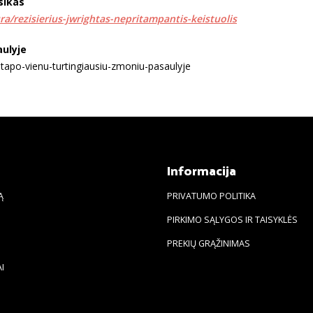
sikas
ura/rezisierius-jwrightas-nepritampantis-keistuolis
aulyje
s-tapo-vienu-turtingiausiu-zmoniu-pasaulyje
s
Informacija
Ą
PRIVATUMO POLITIKA
PIRKIMO SĄLYGOS IR TAISYKLĖS
PREKIŲ GRĄŽINIMAS
I