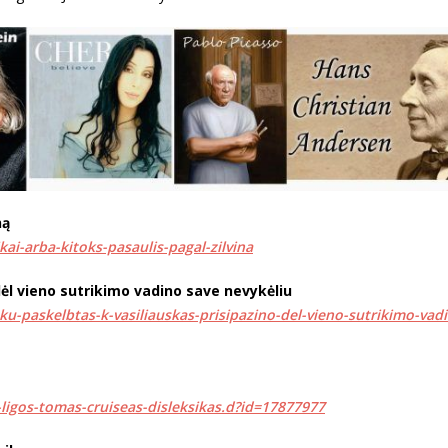
ną
ikai-arba-kitoks-pasaulis-pagal-zilvina
dėl vieno sutrikimo vadino save nevykėliu
ku-paskelbtas-k-vasiliauskas-prisipazino-del-vieno-sutrikimo-vad
u-ligos-tomas-cruiseas-disleksikas.d?id=17877977