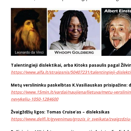
Talentingieji dislektikai, arba Kitoks pasaulis pagal Žilvi
https://www.alfa.lt/straipsnis/50407231/talentingieji-dislekt
Metų verslininku paskelbtas K.Vasiliauskas prisipažino: 
https://www.15min.lt/vardai/naujiena/lietuva/metu-verslinin
nevykeliu-1050-1284600
Žvaigždžių ligos: Tomas Cruise‘as – disleksikas
https://www.delfi.lt/gyvenimas/grozis_ir_sveikata/zvaigzdzi