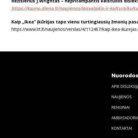
Režisierius J.Wrightas – nepritampantis keistuolis dislek
https://kauno.diena.lt/naujienos/laisvalaikis-ir-kultura/kult
Kaip „Ikea“ įkūrėjas tapo vienu turtingiausių žmonių pas
https://www.lrt.lt/naujienos/verslas/4/112467/kaip-ikea-ikureja
Nuorodo
APIE DISLEKSIJ
NAUJIENOS
RENGINIAI
AMBASADORIA
KONTAKTAI