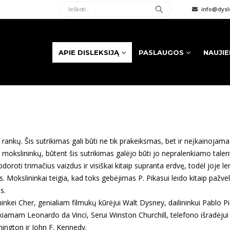
info@dysle
APIE DISLEKSIJĄ
PASLAUGOS
NAUJI
i rankų. Šis sutrikimas gali būti ne tik prakeiksmas, bet ir neįkainojam
t mokslininkų, būtent šis sutrikimas galėjo būti jo nepralenkiamo tale
pdoroti trimačius vaizdus ir visiškai kitaip supranta erdvę, todėl joje l
Mokslininkai teigia, kad toks gebėjimas P. Pikasui leido kitaip pažvelgt
s.
nkei Cher, genialiam filmukų kūrėjui Walt Dysney, dailininkui Pablo Pi
amam Leonardo da Vinci, Serui Winston Churchill, telefono išradėjui
ington ir John F. Kennedy.