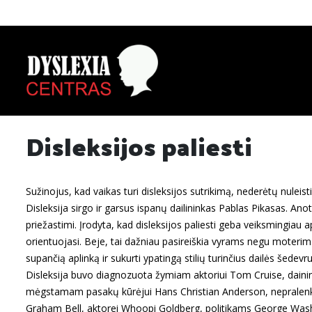
Disleksijos paliesti
Sužinojus, kad vaikas turi disleksijos sutrikimą, nederėtų nuleist
Disleksija sirgo ir garsus ispanų dailininkas Pablas Pikasas. Ano
priežastimi. Įrodyta, kad disleksijos paliesti geba veiksmingiau a
orientuojasi. Beje, tai dažniau pasireiškia vyrams negu moterims. 
supančią aplinką ir sukurti ypatingą stilių turinčius dailės šedevru
Disleksija buvo diagnozuota žymiam aktoriui Tom Cruise, dainini
mėgstamam pasakų kūrėjui Hans Christian Anderson, nepralenki
Graham Bell, aktorei Whoopi Goldberg, politikams George Wash