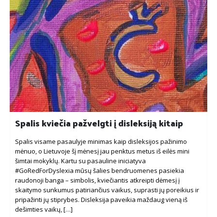
Spalis kviečia pažvelgti į disleksiją kitaip
Spalis visame pasaulyje minimas kaip disleksijos pažinimo
mėnuo, o Lietuvoje šį mėnesį jau penktus metus iš eilės mini
šimtai mokyklų. Kartu su pasauline iniciatyva
#GoRedForDyslexia mūsų šalies bendruomenes pasiekia
raudonoji banga – simbolis, kviečiantis atkreipti dėmesį į
skaitymo sunkumus patiriančius vaikus, suprasti jų poreikius ir
pripažinti jų stiprybes. Disleksija paveikia maždaug vieną iš
dešimties vaikų, […]