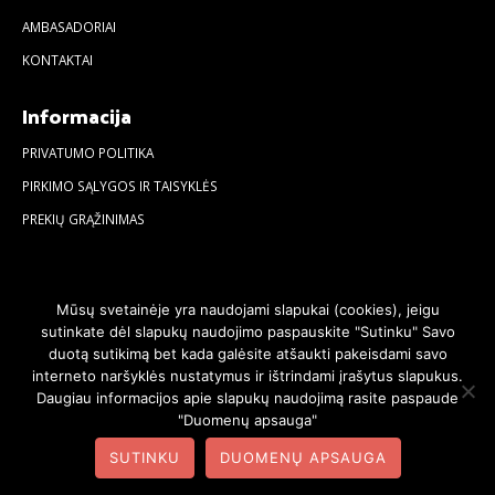
AMBASADORIAI
KONTAKTAI
Informacija
PRIVATUMO POLITIKA
PIRKIMO SĄLYGOS IR TAISYKLĖS
PREKIŲ GRĄŽINIMAS
Mūsų svetainėje yra naudojami slapukai (cookies), jeigu
sutinkate dėl slapukų naudojimo paspauskite "Sutinku" Savo
duotą sutikimą bet kada galėsite atšaukti pakeisdami savo
interneto naršyklės nustatymus ir ištrindami įrašytus slapukus.
Daugiau informacijos apie slapukų naudojimą rasite paspaude
"Duomenų apsauga"
© 2020. Visos teisės saugomos | Svetainę sukūrė:
svetainesideja.lt
SUTINKU
DUOMENŲ APSAUGA