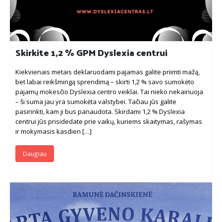
Skirkite 1,2 % GPM Dyslexia centrui
Kiekvienais metais deklaruodami pajamas galite priimti mažą,
bet labai reikšmingą sprendimą – skirti 1,2 % savo sumokėto
pajamų mokesčio Dyslexia centro veiklai. Tai nieko nekainuoja
– ši suma jau yra sumokėta valstybei. Tačiau jūs galite
pasirinkti, kam ji bus panaudota. Skirdami 1,2 % Dyslexia
centrui jūs prisidedate prie vaikų, kuriems skaitymas, rašymas
ir mokymasis kasdien […]
Daugiau