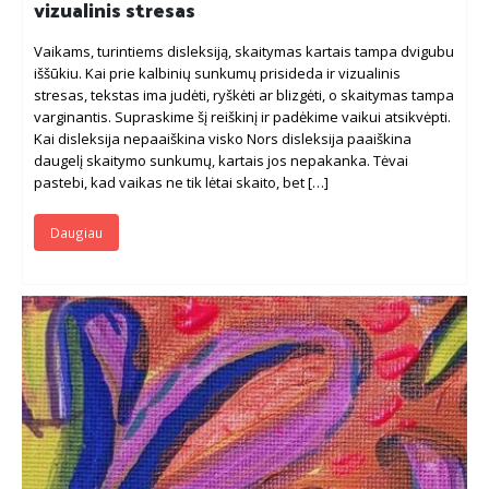
vizualinis stresas
Vaikams, turintiems disleksiją, skaitymas kartais tampa dvigubu
iššūkiu. Kai prie kalbinių sunkumų prisideda ir vizualinis
stresas, tekstas ima judėti, ryškėti ar blizgėti, o skaitymas tampa
varginantis. Supraskime šį reiškinį ir padėkime vaikui atsikvėpti.
Kai disleksija nepaaiškina visko Nors disleksija paaiškina
daugelį skaitymo sunkumų, kartais jos nepakanka. Tėvai
pastebi, kad vaikas ne tik lėtai skaito, bet […]
Daugiau