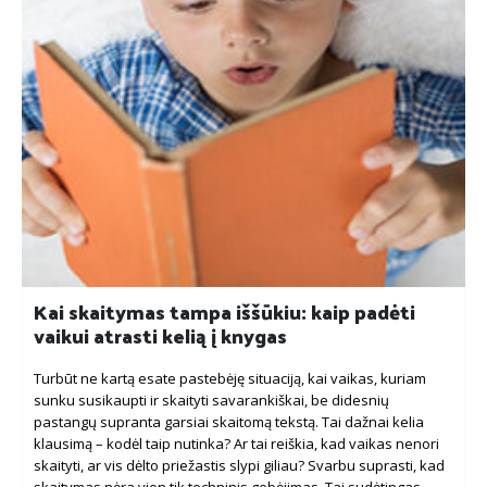
Kai skaitymas tampa iššūkiu: kaip padėti
vaikui atrasti kelią į knygas
Turbūt ne kartą esate pastebėję situaciją, kai vaikas, kuriam
sunku susikaupti ir skaityti savarankiškai, be didesnių
pastangų supranta garsiai skaitomą tekstą. Tai dažnai kelia
klausimą – kodėl taip nutinka? Ar tai reiškia, kad vaikas nenori
skaityti, ar vis dėlto priežastis slypi giliau? Svarbu suprasti, kad
skaitymas nėra vien tik techninis gebėjimas. Tai sudėtingas