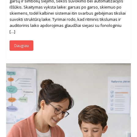
garsų ir simbolių siejimo, sekos suvokimo bei automatizacijos
iššūkis. Skaitymas vyksta laike: garsas po garso, skiemuo po
skiemens, todėl kalbinei sistemai itin svarbus gebėjimas tiksliai
suvokti struktūrą laike. Tyrimai rodo, kad ritminis tikslumas ir
auditorinis laiko apdorojimas glaudžiai siejasi su fonologiniu
[…]
Daugiau