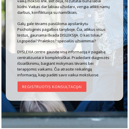
vaiką mokslo link. Bet deja, rezultatai būna labai
liūdni. Vaikas dar labiau užsidaro, vengia atlikti namų
darbus, konfliktuoja su namiškiais.
Galų gale tėvams pasiūloma apsilankytu
Psichologinės pagalbos tanyboje. Čia, atlikus visus
testus, gaunama išvada DISLEKSIJA. O kas toliau?
Logopedai? Praktikos? specialūs užsiėmimai?
DYSLEXIA centre gausite visą informaciją ir pagalbą
centralizuotai ir kompleksiškai. Pradedant diagnozės
išsiaiškinimu, baigiant mokymais tėvams bei
terapijomis vaikams. Čia atrasite reikalingą
informaciją, kaip padėti savo vaikui moksluose.
REGISTRUOTIS KONSULTACIJAI