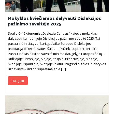
Mokyklos kviečiamos dalyvauti Disleksijos
pažinimo savaitėje 2025
Spalio 6–12 dienomis „Dyslexia Centras“ kviečia mokyklas
dalyvauti kampanijoje Disleksijos pažinimo savaitė 2025. Tai
pasaulinė iniciatyva, kurią palaiko Europos Disleksijos
asociacija (EDA). Savaitės šūkis – „Pažink, suprask, priimk“.
Pasaulinė Disleksijos savaitė minima daugelyje Europos šalių –
Didžiojoje Britanijoje, Airijoje, Italijoje, Prancūzijoje, Maltoje,
Švedijoje, Ispanijoje, Škotijoje ir kitur. Pagrindinis šios iniciatyvos
uždavinys – didinti supratimą apie […]
Daugiau