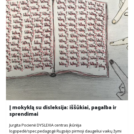
Į mokyklą su disleksija: iššūkiai, pagalba ir
sprendimai
Jurgita Pocienė DYSLEXIA centras įkūrėja
logopedė/spec.pedagogė Rugsėjo pirmoji daugeliui vaikų žymi