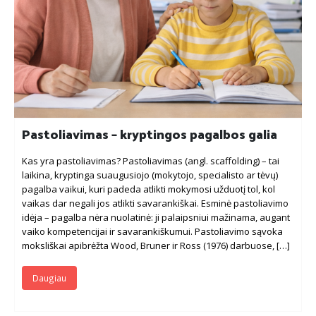
Pastoliavimas – kryptingos pagalbos galia
Kas yra pastoliavimas? Pastoliavimas (angl. scaffolding) – tai
laikina, kryptinga suaugusiojo (mokytojo, specialisto ar tėvų)
pagalba vaikui, kuri padeda atlikti mokymosi užduotį tol, kol
vaikas dar negali jos atlikti savarankiškai. Esminė pastoliavimo
idėja – pagalba nėra nuolatinė: ji palaipsniui mažinama, augant
vaiko kompetencijai ir savarankiškumui. Pastoliavimo sąvoka
moksliškai apibrėžta Wood, Bruner ir Ross (1976) darbuose, […]
Daugiau