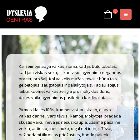
0
Kai šeimoje auga vaikas, norisi, kad jis būtų tobulas,
kad jam viskas sektųsi, kad visos gyvenimo negandos
praeitų pro šalį. Kol vaikelis mažas, tėvai ir būna tais
gelbėtojais, saugotojais ir palaikytojais. Tačiau atėjus
laikui, kuomet vaikas žengia pro mokyklos duris,
dalies vaikų gyvenimas pasikeičia kardinaliai.
Pirmos klasės lūžis, kuomet visi jau skaito, o tavo
vaikas dar ne, įvaro tėvus į kampą. Mokytojai pradeda
skųstis vaiku, neva jis nesusikaupia, užsiima pašaline
veikla, ar tiesiog nesimoko, o gal net ir tingi. Tėvai,
nežinodami tikrosios priežasties, bando palenkti