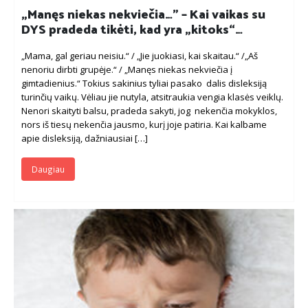
„Manęs niekas nekviečia…” – Kai vaikas su
DYS pradeda tikėti, kad yra „kitoks“…
„Mama, gal geriau neisiu.“ / „Jie juokiasi, kai skaitau.“ /„Aš
nenoriu dirbti grupėje.“ / „Manęs niekas nekviečia į
gimtadienius.“ Tokius sakinius tyliai pasako dalis disleksiją
turinčių vaikų. Vėliau jie nutyla, atsitraukia vengia klasės veiklų.
Nenori skaityti balsu, pradeda sakyti, jog nekenčia mokyklos,
nors iš tiesų nekenčia jausmo, kurį joje patiria. Kai kalbame
apie disleksiją, dažniausiai […]
Daugiau