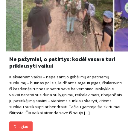
Ne pažymiai, o patirtys: kodėl vasara turi
priklausyti vaikui
Kiekvienam vaikui – nepaisant jo gebėjimų ar patiriamų
sunkumų – būtinas poilsis, leidžiantis atgauti jėgas, išsilaisvinti
iš kasdienės rutinos ir patirti save be vertinimo. Mokykloje
vaikai neretai susiduria su lyginimu, reikalavimais, ribojančiais
jų pasitikėjimą savimi – vieniems sunkiau skaityti, kitiems
sunkiau susikaupti ar bendrauti. Tačiau gamtoje šie skirtumai
ištirpsta. Čia vaikai atranda save iš naujo […]
Daugiau