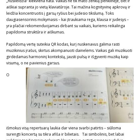
„nusileidžia“ kiekviena nata. Vaikas ne tik mato ženklą penklinėje, bet ir
aiškiai supranta jo vietą klaviatūroje. Tai mažina kognityvinę apkrovą ir
leidžia koncentruotis į garsų ryšius bei judesio tikslumą. Toks
daugiasensorinis mokymasis – kai įtraukiama rega, klausa ir judesys –
yra plačiai rekomenduojamas dirbant su vaikais, kuriems reikalinga
papildoma struktūra ir aiškumas.
Papildomą vertę suteikia QR kodas, kurį nuskenavus galima rasti
muzikinius įrašus, skirtus akompanuoti dainelėms. Vaikas gali muzikuoti
girdėdamas harmoninį kontekstą, jausti pulsą ir išgyventi muziką kaip
visumą, o ne pavienius garsus.
O
išmokus visą repertuarą laukia dar viena svarbi patirtis – siūloma
surengti koncertą su tikra afiša ir bilietais. Tai simbolinis, bet labai