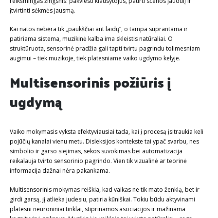
reikšmingas žingsnis: pakviesti klausytojus, patirti scenos jaudulį ir
įtvirtinti sėkmės jausmą.
Kai natos nebėra tik „paukščiai ant laidų“, o tampa suprantama ir
patiriama sistema, muzikinė kalba ima skleistis natūraliai. O
struktūruota, sensorinė pradžia gali tapti tvirtu pagrindu tolimesniam
augimui – tiek muzikoje, tiek platesniame vaiko ugdymo kelyje.
Multisensorinis požiūris į
ugdymą
Vaiko mokymasis vyksta efektyviausiai tada, kai į procesą įsitraukia keli
pojūčių kanalai vienu metu. Disleksijos kontekste tai ypač svarbu, nes
simbolio ir garso siejimas, sekos suvokimas bei automatizacija
reikalauja tvirto sensorinio pagrindo. Vien tik vizualinė ar teorinė
informacija dažnai nėra pakankama.
Multisensorinis mokymas reiškia, kad vaikas ne tik mato ženklą, bet ir
girdi garsą, jį atlieka judesiu, patiria kūniškai. Tokiu būdu aktyvinami
platesni neuroniniai tinklai, stiprinamos asociacijos ir mažinama