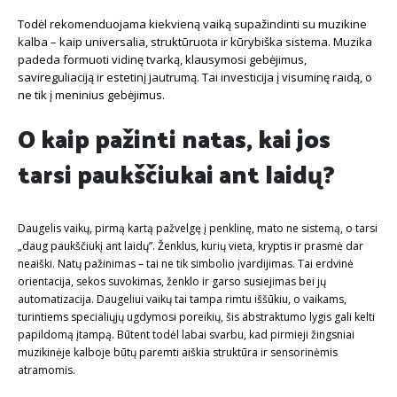
Todėl rekomenduojama kiekvieną vaiką supažindinti su muzikine
kalba – kaip universalia, struktūruota ir kūrybiška sistema. Muzika
padeda formuoti vidinę tvarką, klausymosi gebėjimus,
savireguliaciją ir estetinį jautrumą. Tai investicija į visuminę raidą, o
ne tik į meninius gebėjimus.
O kaip pažinti natas, kai jos
tarsi paukščiukai ant laidų?
Daugelis vaikų, pirmą kartą pažvelgę į penklinę, mato ne sistemą, o tarsi
„daug paukščiukį ant laidų”. Ženklus, kurių vieta, kryptis ir prasmė dar
neaiški. Natų pažinimas – tai ne tik simbolio įvardijimas. Tai erdvinė
orientacija, sekos suvokimas, ženklo ir garso susiejimas bei jų
automatizacija. Daugeliui vaikų tai tampa rimtu iššūkiu, o vaikams,
turintiems specialiųjų ugdymosi poreikių, šis abstraktumo lygis gali kelti
papildomą įtampą. Būtent todėl labai svarbu, kad pirmieji žingsniai
muzikinėje kalboje būtų paremti aiškia struktūra ir sensorinėmis
atramomis.