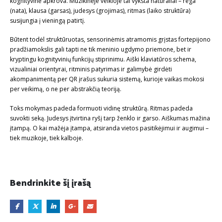
kognityvinė apkrova. Muzikinėje veikloje tai vyksta natūraliai – rega
(nata), klausa (garsas), judesys (grojimas), ritmas (laiko struktūra)
susijungia į vieningą patirtį.
Būtent todėl struktūruotas, sensorinėmis atramomis grįstas fortepijono
pradžiamokslis gali tapti ne tik meninio ugdymo priemone, bet ir
kryptingu kognityvinių funkcijų stiprinimu. Aiški klaviatūros schema,
vizualiniai orientyrai, ritminis patyrimas ir galimybė girdėti
akompanimentą per QR įrašus sukuria sistemą, kurioje vaikas mokosi
per veikimą, o ne per abstrakčią teoriją.
Toks mokymas padeda formuoti vidinę struktūrą. Ritmas padeda
suvokti seką. Judesys įtvirtina ryšį tarp ženklo ir garso. Aiškumas mažina
įtampą. O kai mažėja įtampa, atsiranda vietos pasitikėjimui ir augimui –
tiek muzikoje, tiek kalboje.
Bendrinkite šį įrašą