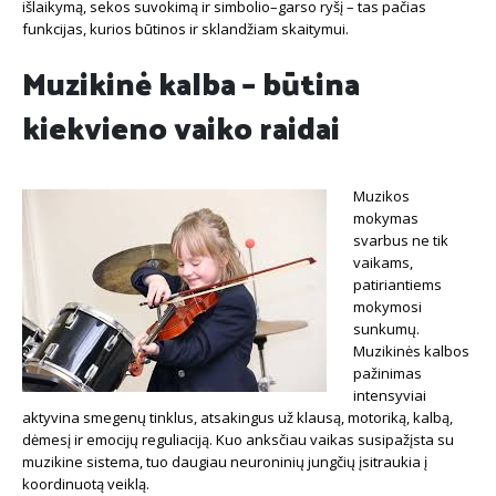
išlaikymą, sekos suvokimą ir simbolio–garso ryšį – tas pačias
funkcijas, kurios būtinos ir sklandžiam skaitymui.
Muzikinė kalba – būtina
kiekvieno vaiko raidai
Muzikos
mokymas
svarbus ne tik
vaikams,
patiriantiems
mokymosi
sunkumų.
Muzikinės kalbos
pažinimas
intensyviai
aktyvina smegenų tinklus, atsakingus už klausą, motoriką, kalbą,
dėmesį ir emocijų reguliaciją. Kuo anksčiau vaikas susipažįsta su
muzikine sistema, tuo daugiau neuroninių jungčių įsitraukia į
koordinuotą veiklą.