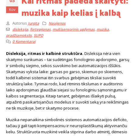
Kai ritmas padeda skaityti:
03
muzika kaip kelias į kalbą
Kov
Autorius
Jurgita
Naujienos
disleksija
,
fortepijonas
,
multisensorinis ugdymas
,
muzika
,
pradžiamokslis
,
SUPO
0 Komentarai
Disleksija, ritmas ir kalbinė struktūra.
Disleksija nėra vien
skaitymo sunkumas – tai sudėtingas fonologinio apdorojimo, garsų
ir simbolių siejimo, sekos suvokimo bei automatizacijos iššūkis.
Skaitymas vyksta laike: garsas po garso, skiemuo po skiemens,
todėl kalbinei sistemai itin svarbus gebėjimas tiksliai suvokti
struktūrą laike. Tyrimai rodo, kad ritminis tikslumas ir auditorinis
laiko apdorojimas glaudžiai siejasi su fonologiniu sąmoningumu ir
kalbos segmentacija. Kitaip tariant, gebėjimas išlaikyti pulsą,
atpažinti pasikartojančius modelius ir suvokti seką yra reikšmingas
ne tik muzikoje, bet ir skaitymo procese.
Muzika nepanaikina simbolinės sistemos automatizacijos deficito,
tačiau ji gali tapti kompensaciniu ir neuroplastiškumą aktyvinančiu
keliu. Struktūruota muzikinė veikla stiprina darbo atmintį, dėmesio