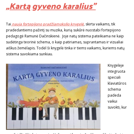
„Kartą gyveno karalius”
Tai
nauja fortepijono pradžiamokslio knygelė
, skirta vaikams, tik
pradedantiems pažintį su muzika, kurią sukūrė nuostabi fortepijono
pedagogė Ramunė Dačinskienė. Joje natų sistema pateikiama ne kaip
sudėtinga teorinė schema, o kaip patiriamas, suprantamas ir vizualiai
aiškus žemėlapis. Todėl ši knygelė tinka ir tiems vaikams, kuriems natų
sistema suvokiama sunkiau.
Knygelėje
integruota
speciali
klaviatūros
schema
padeda
vaikui
suvokti, kur