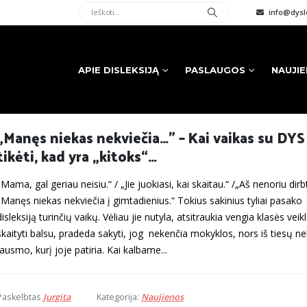
info@dysle
APIE DISLEKSIJĄ
PASLAUGOS
NAUJI
„Manęs niekas nekviečia…” – Kai vaikas su DY
tikėti, kad yra „kitoks“…
„Mama, gal geriau neisiu.“ / „Jie juokiasi, kai skaitau.“ /„Aš nenoriu dirbt
„Manęs niekas nekviečia į gimtadienius.“ Tokius sakinius tyliai pasako 
disleksiją turinčių vaikų. Vėliau jie nutyla, atsitraukia vengia klasės veik
skaityti balsu, pradeda sakyti, jog nekenčia mokyklos, nors iš tiesų n
jausmo, kurį joje patiria. Kai kalbame...
Paskelbtas
Jurgita
Kategorija:
Naujienos