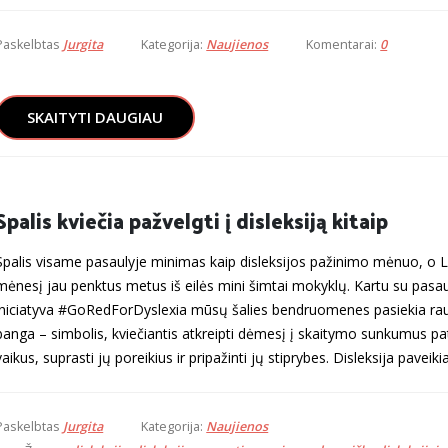
Paskelbtas
Jurgita
Kategorija:
Naujienos
Komentarai:
0
SKAITYTI DAUGIAU
Spalis kviečia pažvelgti į disleksiją kitaip
Spalis visame pasaulyje minimas kaip disleksijos pažinimo mėnuo, o L
mėnesį jau penktus metus iš eilės mini šimtai mokyklų. Kartu su pasau
iniciatyva #GoRedForDyslexia mūsų šalies bendruomenes pasiekia ra
banga – simbolis, kviečiantis atkreipti dėmesį į skaitymo sunkumus pat
vaikus, suprasti jų poreikius ir pripažinti jų stiprybes. Disleksija paveikia.
Paskelbtas
Jurgita
Kategorija:
Naujienos