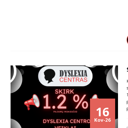
16
Kov-26