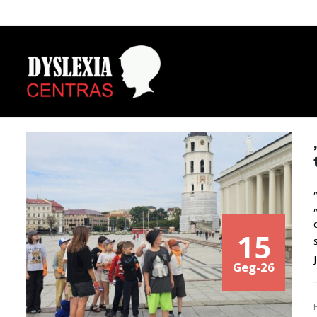
15
Geg-26