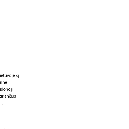
ietuvoje šį
line
udonoji
iriančius
..