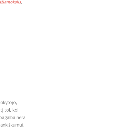
džiamokslis
,
mokytojo,
į tol, kol
– pagalba nėra
rankiškumui.