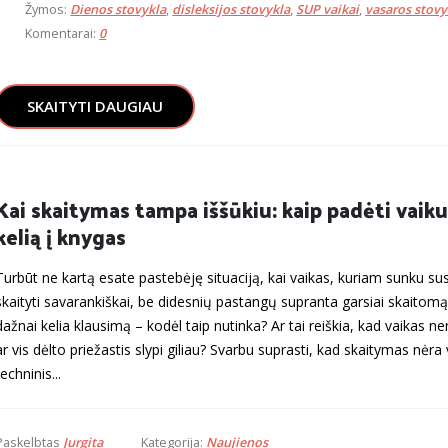
Žymos:
Dienos stovykla
,
disleksijos stovykla
,
SUP vaikai
,
vasaros stovy
Komentarai:
0
SKAITYTI DAUGIAU
Kai skaitymas tampa iššūkiu: kaip padėti vaiku
kelią į knygas
Turbūt ne kartą esate pastebėję situaciją, kai vaikas, kuriam sunku susi
skaityti savarankiškai, be didesnių pastangų supranta garsiai skaitomą
dažnai kelia klausimą – kodėl taip nutinka? Ar tai reiškia, kad vaikas nen
ar vis dėlto priežastis slypi giliau? Svarbu suprasti, kad skaitymas nėra 
techninis...
Paskelbtas
Jurgita
Kategorija:
Naujienos