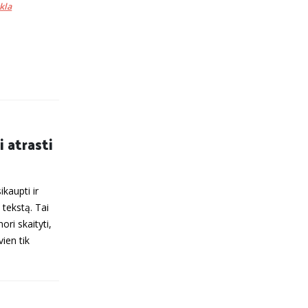
kla
i atrasti
kaupti ir
 tekstą. Tai
ori skaityti,
vien tik