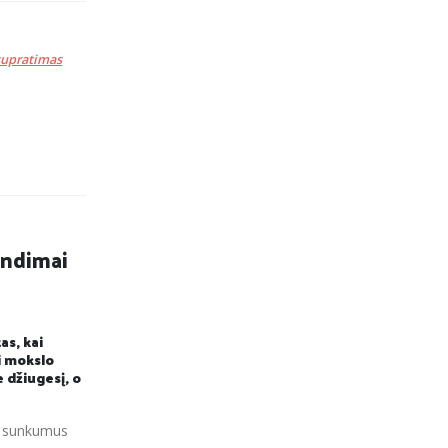
supratimas
rendimai
as, kai
i mokslo
e džiugesį, o
is sunkumus