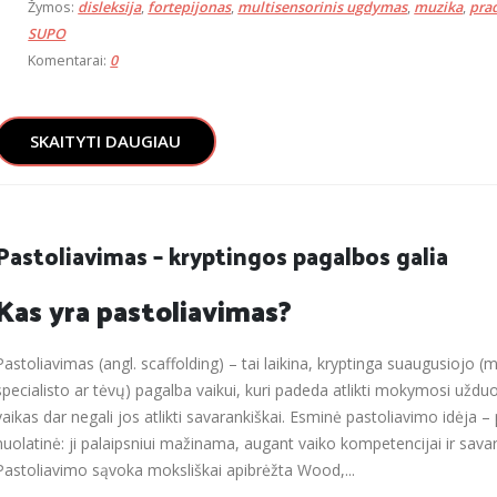
Žymos:
disleksija
,
fortepijonas
,
multisensorinis ugdymas
,
muzika
,
pra
SUPO
Komentarai:
0
SKAITYTI DAUGIAU
Pastoliavimas – kryptingos pagalbos galia
Kas yra pastoliavimas?
Pastoliavimas (angl. scaffolding) – tai laikina, kryptinga suaugusiojo (
specialisto ar tėvų) pagalba vaikui, kuri padeda atlikti mokymosi užduot
vaikas dar negali jos atlikti savarankiškai. Esminė pastoliavimo idėja 
nuolatinė: ji palaipsniui mažinama, augant vaiko kompetencijai ir sava
Pastoliavimo sąvoka moksliškai apibrėžta Wood,...