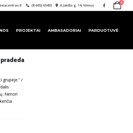
0
xiacentras.lt
(8-605) 65455
A.Jakšto g. 14, Vilnius
ENOS
PROJEKTAI
AMBASADORIAI
PARDUOTUVĖ
S pradeda
i grupėje.“ /
dalis
lų. Nenori
ekenčia