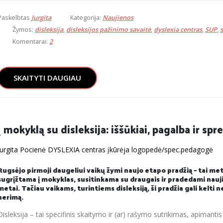
Paskelbtas
Jurgita
Kategorija:
Naujienos
Žymos:
disleksija
,
disleksijos pažinimo savaitė
,
dyslexia centras
,
SUP
,
Komentarai:
2
SKAITYTI DAUGIAU
Į mokyklą su disleksija: iššūkiai, pagalba ir sp
Jurgita Pocienė DYSLEXIA centras įkūrėja logopedė/spec.pedagogė
Rugsėjo pirmoji daugeliui vaikų žymi naujo etapo pradžią – tai met
sugrįžtama į mokyklas, susitinkama su draugais ir pradedami nauj
metai. Tačiau vaikams, turintiems disleksiją, ši pradžia gali kelti n
nerimą.
Disleksija – tai specifinis skaitymo ir (ar) rašymo sutrikimas, apimant