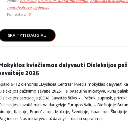
Žymos:
disleksija
,
disleksijos supratimo mėnuo
,
draugiška disleksijai
neuroįvairovė
,
ugdymas
Komentarai:
0
SKAITYTI DAUGIAU
Mokyklos kviečiamos dalyvauti Disleksijos pa
savaitėje 2025
Spalio 6–12 dienomis „Dyslexia Centras“ kviečia mokyklas dalyvauti k
Disleksijos pažinimo savaitė 2025. Tai pasaulinė iniciatyva, kurią pala
Disleksijos asociacija (EDA). Savaitės šūkis – „Pažink, suprask, priimk“
Disleksijos savaitė minima daugelyje Europos šalių – Didžiojoje Britan
Airijoje, Italijoje, Prancūzijoje, Maltoje, Švedijoje, Ispanijoje, Škotijoje i
Pagrindinis šios iniciatyvos uždavinys – didinti supratimą...