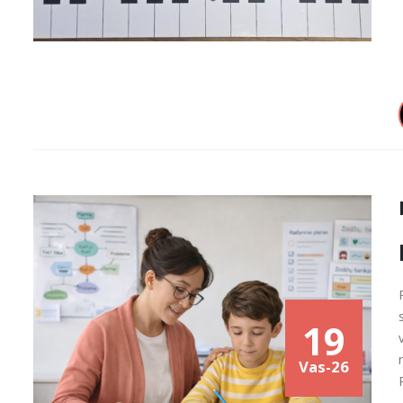
19
Vas-26