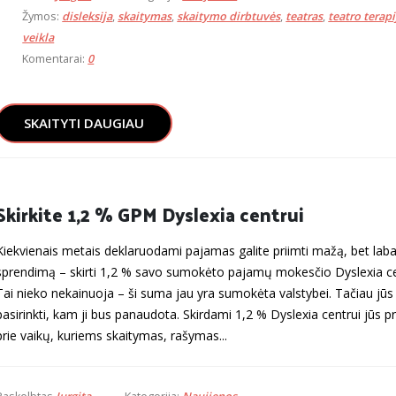
Žymos:
disleksija
,
skaitymas
,
skaitymo dirbtuvės
,
teatras
,
teatro terapi
veikla
Komentarai:
0
SKAITYTI DAUGIAU
Skirkite 1,2 % GPM Dyslexia centrui
Kiekvienais metais deklaruodami pajamas galite priimti mažą, bet laba
sprendimą – skirti 1,2 % savo sumokėto pajamų mokesčio Dyslexia cen
Tai nieko nekainuoja – ši suma jau yra sumokėta valstybei. Tačiau jūs 
pasirinkti, kam ji bus panaudota. Skirdami 1,2 % Dyslexia centrui jūs p
prie vaikų, kuriems skaitymas, rašymas...