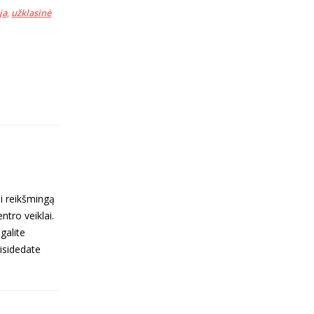
ja
,
užklasinė
i reikšmingą
tro veiklai.
galite
risidedate