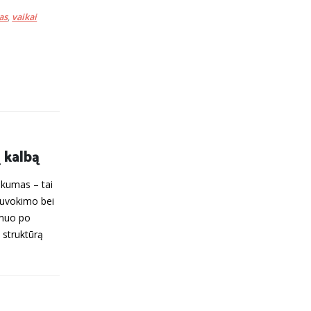
as
,
vaikai
į kalbą
unkumas – tai
suvokimo bei
emuo po
i struktūrą