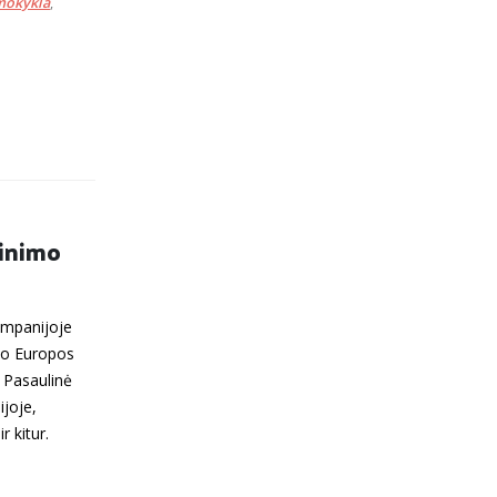
 mokykla
,
žinimo
ampanijoje
iko Europos
. Pasaulinė
ijoje,
r kitur.