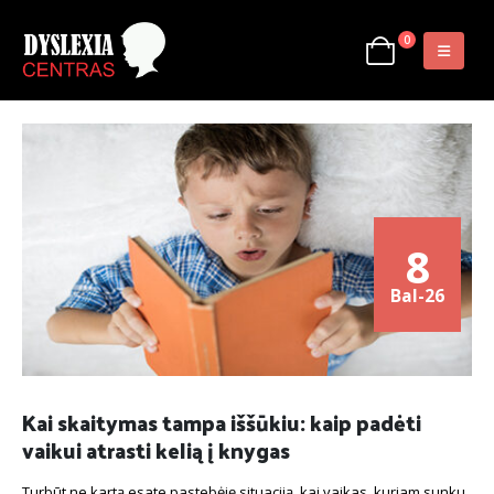
0
8
Bal-26
Kai skaitymas tampa iššūkiu: kaip padėti
vaikui atrasti kelią į knygas
Turbūt ne kartą esate pastebėję situaciją, kai vaikas, kuriam sunku