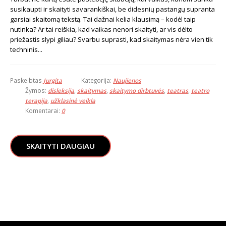
susikaupti ir skaityti savarankiškai, be didesnių pastangų supranta
garsiai skaitomą tekstą. Tai dažnai kelia klausimą – kodėl taip
nutinka? Ar tai reiškia, kad vaikas nenori skaityti, ar vis dėlto
priežastis slypi giliau? Svarbu suprasti, kad skaitymas nėra vien tik
techninis...
Paskelbtas
Jurgita
Kategorija:
Naujienos
Žymos:
disleksija
,
skaitymas
,
skaitymo dirbtuvės
,
teatras
,
teatro
terapija
,
užklasinė veikla
Komentarai:
0
SKAITYTI DAUGIAU