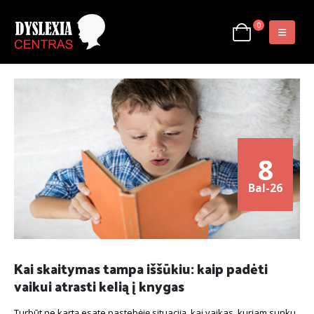
0
8
Bal-26
Kai skaitymas tampa iššūkiu: kaip padėti
vaikui atrasti kelią į knygas
Turbūt ne kartą esate pastebėję situaciją, kai vaikas, kuriam sunku