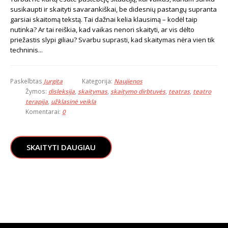
susikaupti ir skaityti savarankiškai, be didesnių pastangų supranta
garsiai skaitomą tekstą. Tai dažnai kelia klausimą – kodėl taip
nutinka? Ar tai reiškia, kad vaikas nenori skaityti, ar vis dėlto
priežastis slypi giliau? Svarbu suprasti, kad skaitymas nėra vien tik
techninis...
Paskelbtas
Jurgita
Kategorija:
Naujienos
Žymos:
disleksija
,
skaitymas
,
skaitymo dirbtuvės
,
teatras
,
teatro
terapija
,
užklasinė veikla
Komentarai:
0
SKAITYTI DAUGIAU