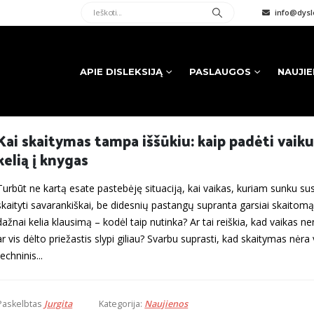
info@dysle
APIE DISLEKSIJĄ
PASLAUGOS
NAUJI
Kai skaitymas tampa iššūkiu: kaip padėti vaiku
kelią į knygas
Turbūt ne kartą esate pastebėję situaciją, kai vaikas, kuriam sunku susi
skaityti savarankiškai, be didesnių pastangų supranta garsiai skaitomą
dažnai kelia klausimą – kodėl taip nutinka? Ar tai reiškia, kad vaikas nen
ar vis dėlto priežastis slypi giliau? Svarbu suprasti, kad skaitymas nėra 
techninis...
Paskelbtas
Jurgita
Kategorija:
Naujienos