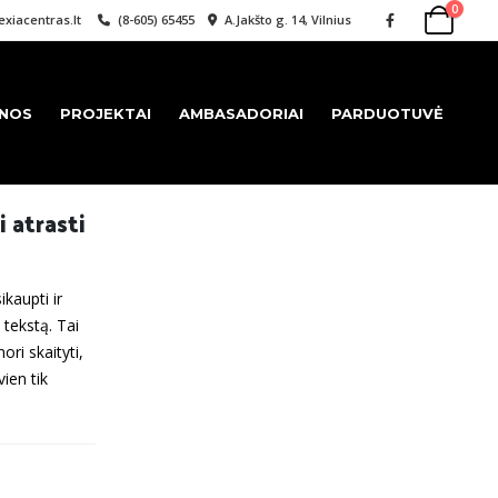
0
xiacentras.lt
(8-605) 65455
A.Jakšto g. 14, Vilnius
ENOS
PROJEKTAI
AMBASADORIAI
PARDUOTUVĖ
i atrasti
kaupti ir
 tekstą. Tai
ori skaityti,
vien tik