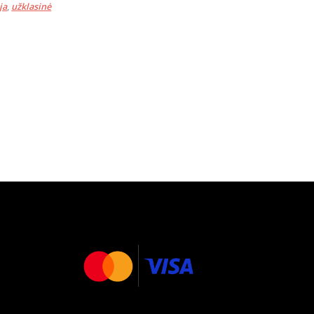
ja
,
užklasinė