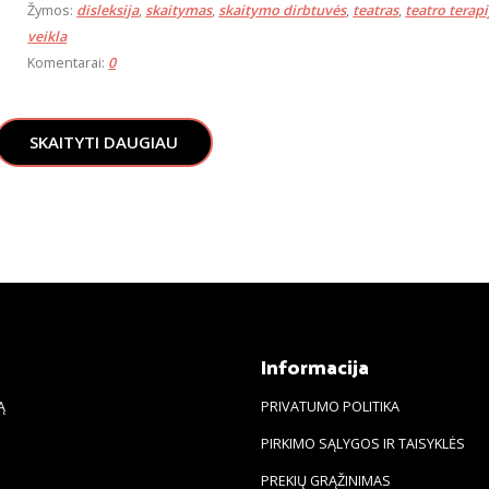
Žymos:
disleksija
,
skaitymas
,
skaitymo dirbtuvės
,
teatras
,
teatro terapi
veikla
Komentarai:
0
SKAITYTI DAUGIAU
s
Informacija
Ą
PRIVATUMO POLITIKA
PIRKIMO SĄLYGOS IR TAISYKLĖS
PREKIŲ GRĄŽINIMAS