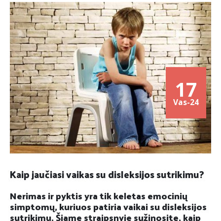
17
Vas-24
Kaip jaučiasi vaikas su disleksijos sutrikimu?
Nerimas ir pyktis yra tik keletas emocinių
simptomų, kuriuos patiria vaikai su disleksijos
sutrikimu. Šiame straipsnyje sužinosite, kaip