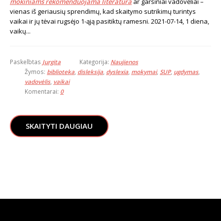
mokiniams rekomenduojama literatūra
ar garsiniai vadovėliai –
vienas iš geriausių sprendimų, kad skaitymo sutrikimų turintys
vaikai ir jų tėvai rugsėjo 1-ąją pasitiktų ramesni.
2021-07-14, 1 diena,
vaikų...
Paskelbtas
Jurgita
Kategorija:
Naujienos
Žymos:
biblioteka
,
disleksija
,
dyslexia
,
mokymai
,
SUP
,
ugdymas
,
vadovėlis
,
vaikai
Komentarai:
0
SKAITYTI DAUGIAU