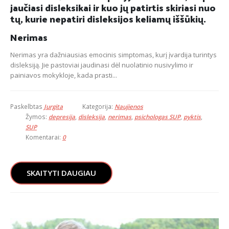
jaučiasi disleksikai ir kuo jų patirtis skiriasi nuo
tų, kurie nepatiri disleksijos keliamų iššūkių.
Nerimas
Nerimas yra dažniausias emocinis simptomas, kurį įvardija turintys
disleksiją. Jie pastoviai jaudinasi dėl nuolatinio nusivylimo ir
painiavos mokykloje, kada prasti...
Paskelbtas
Jurgita
Kategorija:
Naujienos
Žymos:
depresija
,
disleksija
,
nerimas
,
psichologas SUP
,
pyktis
,
SUP
Komentarai:
0
SKAITYTI DAUGIAU