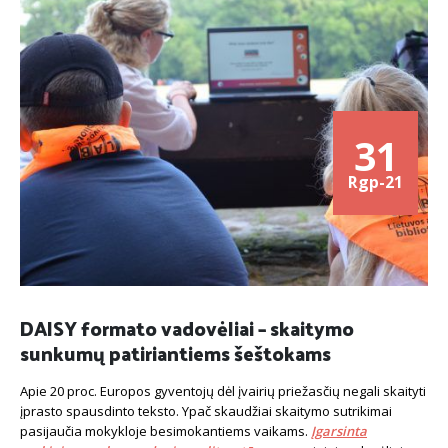
31
Rgp-21
DAISY formato vadovėliai – skaitymo
sunkumų patiriantiems šeštokams
Apie 20 proc. Europos gyventojų dėl įvairių priežasčių negali skaityti
įprasto spausdinto teksto. Ypač skaudžiai skaitymo sutrikimai
pasijaučia mokykloje besimokantiems vaikams.
Įgarsinta