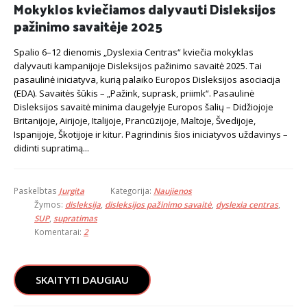
Mokyklos kviečiamos dalyvauti Disleksijos
pažinimo savaitėje 2025
Spalio 6–12 dienomis „Dyslexia Centras“ kviečia mokyklas
dalyvauti kampanijoje Disleksijos pažinimo savaitė 2025. Tai
pasaulinė iniciatyva, kurią palaiko Europos Disleksijos asociacija
(EDA). Savaitės šūkis – „Pažink, suprask, priimk“. Pasaulinė
Disleksijos savaitė minima daugelyje Europos šalių – Didžiojoje
Britanijoje, Airijoje, Italijoje, Prancūzijoje, Maltoje, Švedijoje,
Ispanijoje, Škotijoje ir kitur. Pagrindinis šios iniciatyvos uždavinys –
didinti supratimą...
Paskelbtas
Jurgita
Kategorija:
Naujienos
Žymos:
disleksija
,
disleksijos pažinimo savaitė
,
dyslexia centras
,
SUP
,
supratimas
Komentarai:
2
SKAITYTI DAUGIAU