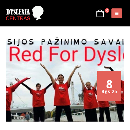
0
8
Rgs-25