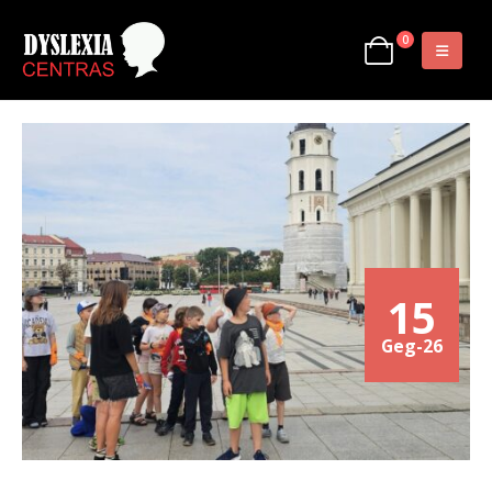
0
15
Geg-26