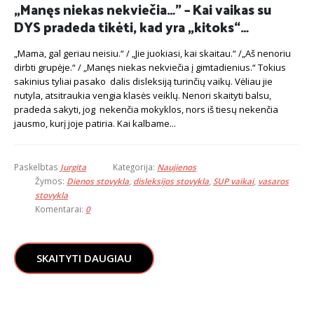
„Manęs niekas nekviečia…” – Kai vaikas su
DYS pradeda tikėti, kad yra „kitoks“…
„Mama, gal geriau neisiu.“ / „Jie juokiasi, kai skaitau.“ /„Aš nenoriu
dirbti grupėje.“ / „Manęs niekas nekviečia į gimtadienius.“ Tokius
sakinius tyliai pasako dalis disleksiją turinčių vaikų. Vėliau jie
nutyla, atsitraukia vengia klasės veiklų. Nenori skaityti balsu,
pradeda sakyti, jog nekenčia mokyklos, nors iš tiesų nekenčia
jausmo, kurį joje patiria. Kai kalbame...
Paskelbtas
Jurgita
Kategorija:
Naujienos
Žymos:
Dienos stovykla
,
disleksijos stovykla
,
SUP vaikai
,
vasaros
stovykla
Komentarai:
0
SKAITYTI DAUGIAU