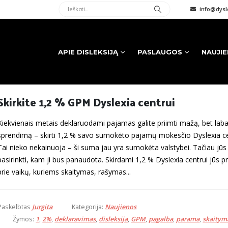
info@dysle
APIE DISLEKSIJĄ
PASLAUGOS
NAUJI
Skirkite 1,2 % GPM Dyslexia centrui
Kiekvienais metais deklaruodami pajamas galite priimti mažą, bet laba
sprendimą – skirti 1,2 % savo sumokėto pajamų mokesčio Dyslexia cen
Tai nieko nekainuoja – ši suma jau yra sumokėta valstybei. Tačiau jūs 
pasirinkti, kam ji bus panaudota. Skirdami 1,2 % Dyslexia centrui jūs p
prie vaikų, kuriems skaitymas, rašymas...
Paskelbtas
Jurgita
Kategorija:
Naujienos
Žymos:
1
,
2%
,
deklaravimas
,
disleksija
,
GPM
,
pagalba
,
parama
,
skaitym