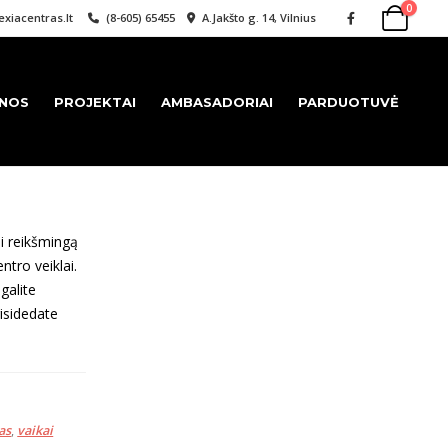
0
xiacentras.lt
(8-605) 65455
A.Jakšto g. 14, Vilnius
ENOS
PROJEKTAI
AMBASADORIAI
PARDUOTUVĖ
i reikšmingą
tro veiklai.
galite
risidedate
as
,
vaikai