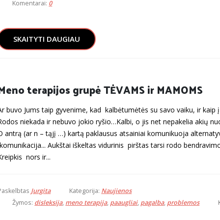
Komentarai:
0
SKAITYTI DAUGIAU
Meno terapijos grupė TĖVAMS ir MAMOMS
Ar buvo Jums taip gyvenime, kad kalbėtumėtės su savo vaiku, ir kaip į
Rodos niekada ir nebuvo jokio ryšio…Kalbi, o jis net nepakelia akių n
O antrą (ar n – tąjį …) kartą paklausus atsainiai komunikuoja alternaty
komunikacija... Aukštai iškeltas vidurinis pirštas tarsi rodo bendravimo
Kreipkis nors ir...
Paskelbtas
Jurgita
Kategorija:
Naujienos
Žymos:
disleksija
,
meno terapija
,
paaugliai
,
pagalba
,
problemos