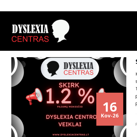
16
Kov-26