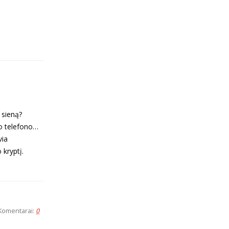
 sieną?
uo telefono…
via
 kryptį.
Komentarai:
0