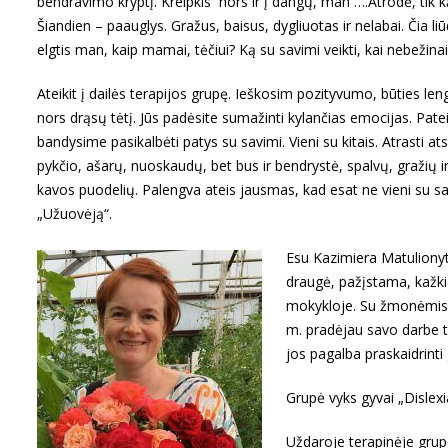
bendravimo kryptį. Kreipkis nors ir į dangų, man ….Atrodė, tik ką
Šiandien – paauglys. Gražus, baisus, dygliuotas ir nelabai. Čia li
elgtis man, kaip mamai, tėčiui? Ką su savimi veikti, kai nebežinai
Ateikit į dailės terapijos grupę. Ieškosim pozityvumo, būties len
nors drąsų tėtį. Jūs padėsite sumažinti kylančias emocijas. Patei
bandysime pasikalbėti patys su savimi. Vieni su kitais. Atrasti
pykčio, ašarų, nuoskaudų, bet bus ir bendrystė, spalvų, gražių ir 
kavos puodelių. Palengva ateis jausmas, kad esat ne vieni su sav
„Užuovėją“.
Esu Kazimiera Matulionyt
draugė, pažįstama, kažkie
mokykloje. Su žmonėmis d
m. pradėjau savo darbe ta
jos pagalba praskaidrinti
Grupė vyks gyvai „Dislexia
Uždaroje terapinėje grup