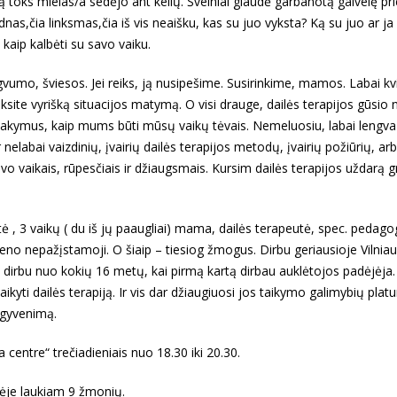
 toks mielas/a sedėjo ant kelių. Švelniai glaudė garbanotą galvelę prie
ūdnas,čia linksmas,čia iš vis neaišku, kas su juo vyksta? Ką su juo ar ja
 kaip kalbėti su savo vaiku.
gvumo, šviesos. Jei reiks, ją nusipešime. Susirinkime, mamos. Labai kvie
ksite vyrišką situacijos matymą. O visi drauge, dailės terapijos gūsio
 atsakymus, kaip mums būti mūsų vaikų tėvais. Nemeluosiu, labai lengva
nelabai vaizdinių, įvairių dailės terapijos metodų, įvairių požiūrių, ar
o vaikais, rūpesčiais ir džiaugsmais. Kursim dailės terapijos uždarą 
ė , 3 vaikų ( du iš jų paaugliai) mama, dailės terapeutė, spec. pedag
no nepažįstamoji. O šiaip – tiesiog žmogus. Dirbu geriausioje Vilniau
irbu nuo kokių 16 metų, kai pirmą kartą dirbau auklėtojos padėjėja
ikyti dailės terapiją. Ir vis dar džiaugiuosi jos taikymo galimybių pla
 gyvenimą.
 centre“ trečiadieniais nuo 18.30 iki 20.30.
ėje laukiam 9 žmonių.