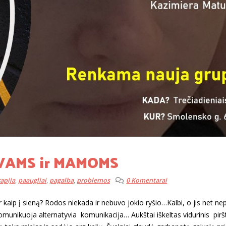
ĖVAMS ir MAMOMS
apija
,
paaugliai
,
pagalba
,
problemos
0 Komentarai
kaip į sieną? Rodos niekada ir nebuvo jokio ryšio…Kalbi, o jis net nep
omunikuoja alternatyvia komunikacija… Aukštai iškeltas vidurinis pirš