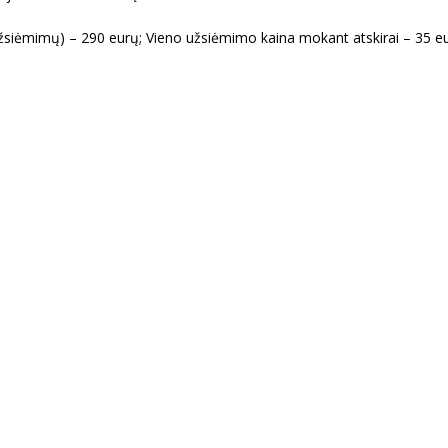
siėmimų) – 290 eurų; Vieno užsiėmimo kaina mokant atskirai – 35 eu