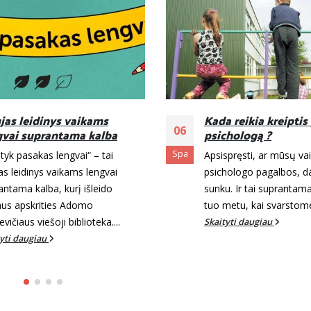
 reikia kreiptis į
10 patarimų tėvams
28
chologą ?
auginantiems vaiku
disleksija (DYS)
Bal
pręsti, ar mūsų vaikui reikia
Disleksija (skaitymo/r
hologo pagalbos, dažnai gali būti
sutrikimas) dažnai išryš
u. Ir tai suprantama. Dažniausiai
pirmoje klasėje ir vaikui 
metu, kai svarstome tokią...
rimtų mokymosi iššūkių
tyti daugiau
tinkama parama ir...
Skaityti daugiau