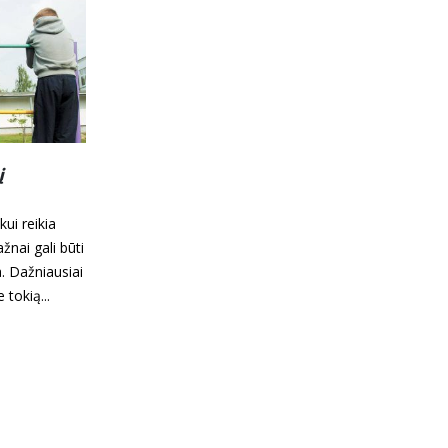
,
„DYSLEXIA centras” kviečia į
11
s su
naujas erdves !
Rgs
Antradienį, rugsėjo 7-ąją, sostinėje,
ašymo
Smolensko gatvėje, duris atvėrė
kėja jau
gerokai atsinaujinęs ir išgražėjęs
gali kelti
„Dyslexia centras“. Naujose
, tačiau su
patalpose plečianti veiklą įstaiga
galės...
Skaityti daugiau