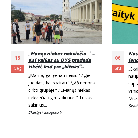
Naujas leidinys vaikams
Kada
06
06
lengvai suprantama kalba
psi
Gru
Spa
„Skaityk pasakas lengvai“ – tai
Apsis
naujas leidinys vaikams lengvai
psic
suprantama kalba, kurį išleido
sunk
Vilniaus apskrities Adomo
tuo 
Mickevičiaus viešoji biblioteka....
Skai
Skaityti daugiau