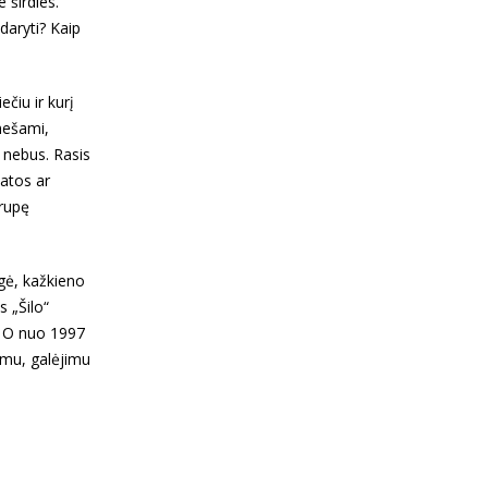
 širdies.
 daryti? Kaip
čiu ir kurį
 nešami,
 nebus. Rasis
batos ar
grupę
ogė, kažkieno
s „Šilo“
. O nuo 1997
tumu, galėjimu