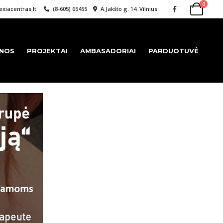
0
xiacentras.lt
(8-605) 65455
A.Jakšto g. 14, Vilnius
ENOS
PROJEKTAI
AMBASADORIAI
PARDUOTUVĖ