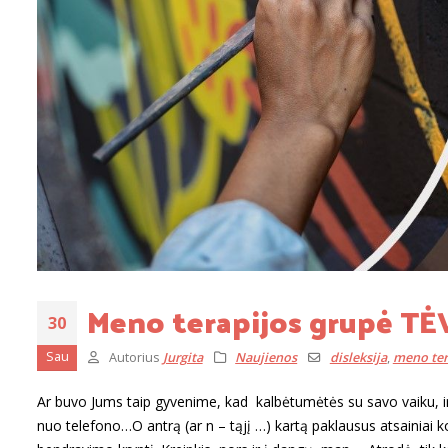
Meno terapijos grupė T
30
Sau
Autorius
Jurgita
Naujienos
disleksija
,
meno ter
Ar buvo Jums taip gyvenime, kad kalbėtumėtės su savo vaiku, ir 
nuo telefono…O antrą (ar n – tąjį …) kartą paklausus atsainiai k