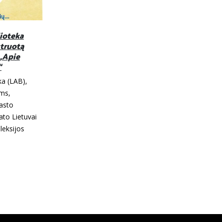
,
8 disleksijos požymiai
05
s su
Kodėl svarbu atpažinti skaitymo
Spa
sutrikimą kuo anksčiau Anot
ašymo
asociacijos „Dyslexia International“,
kėja jau
pasaulyje disleksiją (skaitymo
gali kelti
sutrikimą) turi iki 10 proc. žmonių....
, tačiau su
Skaityti daugiau