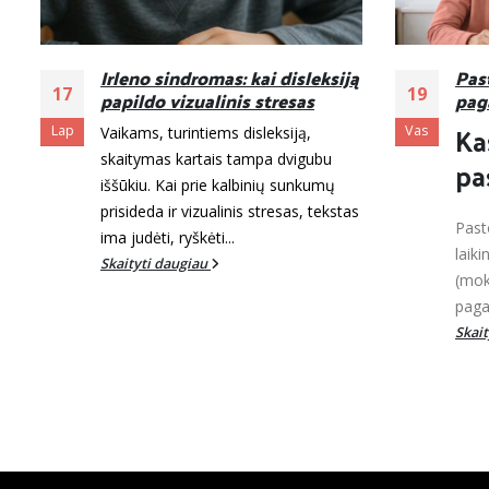
ą
Pastoliavimas – kryptingos
Lie
19
15
pagalbos galia
išle
ska
Kas yra
Vas
Gru
disl
pastoliavimas?
Liet
teik
s
Pastoliavimas (angl. scaffolding) – tai
nega
laikina, kryptinga suaugusiojo
spau
(mokytojo, specialisto ar tėvų)
Didži
pagalba vaikui, kuri padeda...
eksp
Skaityti daugiau
Skai