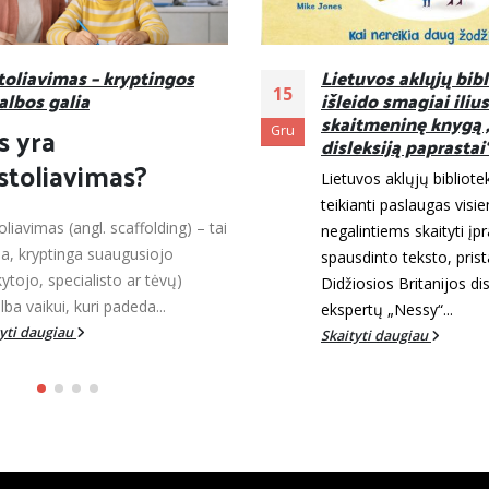
tuvos aklųjų biblioteka
10 patarimų tėvams
28
ido smagiai iliustruotą
auginantiems vaiku
itmeninę knygą „Apie
disleksija (DYS)
Bal
eksiją paprastai“
Disleksija (skaitymo/r
uvos aklųjų biblioteka (LAB),
sutrikimas) dažnai išryš
ianti paslaugas visiems,
pirmoje klasėje ir vaikui 
lintiems skaityti įprasto
rimtų mokymosi iššūkių
sdinto teksto, pristato Lietuvai
tinkama parama ir...
osios Britanijos disleksijos
Skaityti daugiau
ertų „Nessy“...
tyti daugiau