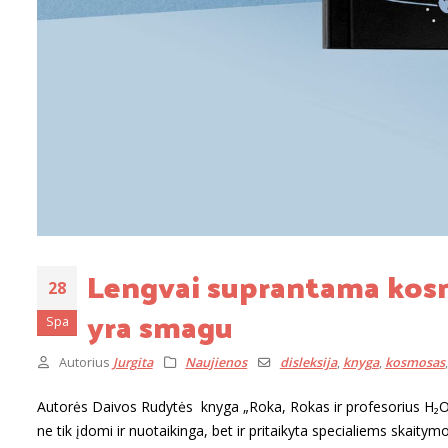
Lengvai suprantama kosmo
28
yra smagu
Spa
Autorius
Jurgita
Naujienos
disleksija
,
knyga
,
kosmosas
Autorės Daivos Rudytės knyga „Roka, Rokas ir profesorius H₂O ti
ne tik įdomi ir nuotaikinga, bet ir pritaikyta specialiems skaitym