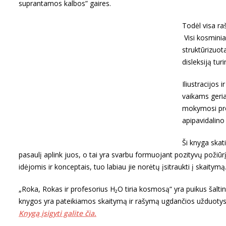
suprantamos kalbos” gaires.
Todėl visa ra
Visi kosminiai
struktūrizuota
disleksiją tur
Iliustracijos
vaikams geria
mokymosi pro
apipavidalino 
Ši knyga skat
pasaulį aplink juos, o tai yra svarbu formuojant pozityvų požiū
idėjomis ir konceptais, tuo labiau jie norėtų įsitraukti į skaitymą
„Roka, Rokas ir profesorius H₂O tiria kosmosą“ yra puikus šaltin
knygos yra pateikiamos skaitymą ir rašymą ugdančios užduoty
Knygą įsigyti galite čia.