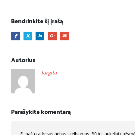
Bendrinkite šį įrašą
Autorius
Jurgita
Parašykite komentarą
El. pašto adresas nebus skelbiamas.
Būtini laukeliai pažym