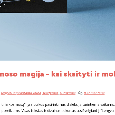
so magija – kai skaityti ir mo
,
lengvai suprantama kalba
,
skaitymas
,
sutrikimai
0 Komentarai
ria kosmosą“, yra puikus pasirinkimas disleksiją turintiems vaikams.
o poreikiams. Visas tekstas ir dizainas sukurtas atsižvelgiant į “Lengvai