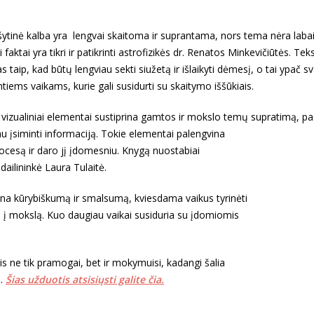
šytinė kalba yra lengvai skaitoma ir suprantama, nors tema nėra labai
 faktai yra tikri ir patikrinti astrofizikės dr. Renatos Minkevičiūtės. Tek
s taip, kad būtų lengviau sekti siužetą ir išlaikyti dėmesį, o tai ypač s
intiems vaikams, kurie gali susidurti su skaitymo iššūkiais.
 ir vizualiniai elementai sustiprina gamtos ir mokslo temų supratimą, 
u įsiminti informaciją
. Tokie elementai palengvina
cesą ir daro jį įdomesniu. Knygą nuostabiai
dailininkė Laura Tulaitė.
ina kūrybiškumą ir smalsumą, kviesdama vaikus tyrinėti
rį į mokslą. Kuo daugiau vaikai susiduria su įdomiomis
.
is ne tik pramogai, bet ir mokymuisi, kadangi šalia
s.
Šias užduotis atsisiųsti galite čia.