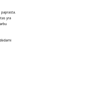
 paprasta.
stas yra
varbu
padėdami