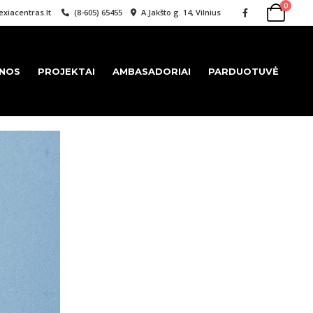
0
xiacentras.lt
(8-605) 65455
A.Jakšto g. 14, Vilnius
ENOS
PROJEKTAI
AMBASADORIAI
PARDUOTUVĖ