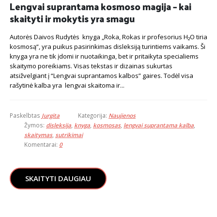
Lengvai suprantama kosmoso magija – kai
skaityti ir mokytis yra smagu
Autorės Daivos Rudytės knyga „Roka, Rokas ir profesorius H₂O tiria
kosmosą“, yra puikus pasirinkimas disleksiją turintiems vaikams. Ši
knyga yra ne tik įdomi ir nuotaikinga, bet ir pritaikyta specialiems
skaitymo poreikiams. Visas tekstas ir dizainas sukurtas
atsižvelgiant į “Lengvai suprantamos kalbos” gaires.
Todėl visa
rašytinė kalba yra lengvai skaitoma ir...
Paskelbtas
Jurgita
Kategorija:
Naujienos
Žymos:
disleksija
,
knyga
,
kosmosas
,
lengvai suprantama kalba
,
skaitymas
,
sutrikimai
Komentarai:
0
SKAITYTI DAUGIAU