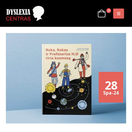
0
28
Spa-24