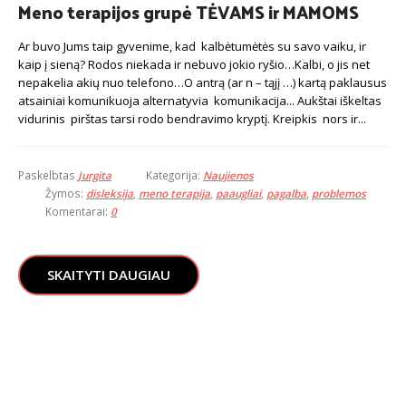
Meno terapijos grupė TĖVAMS ir MAMOMS
Ar buvo Jums taip gyvenime, kad kalbėtumėtės su savo vaiku, ir
kaip į sieną? Rodos niekada ir nebuvo jokio ryšio…Kalbi, o jis net
nepakelia akių nuo telefono…O antrą (ar n – tąjį …) kartą paklausus
atsainiai komunikuoja alternatyvia komunikacija... Aukštai iškeltas
vidurinis pirštas tarsi rodo bendravimo kryptį. Kreipkis nors ir...
Paskelbtas
Jurgita
Kategorija:
Naujienos
Žymos:
disleksija
,
meno terapija
,
paaugliai
,
pagalba
,
problemos
Komentarai:
0
SKAITYTI DAUGIAU