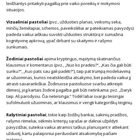
leidžiantys pritaikyti pagalbą prie vaiko poreikių ir mokymosi
situacijos.
Vizualiniai pastoliai
(pvz., užduoties planas, veiksmų seka,
minčių žemėlapiai, schemos, paveikslėliai ar pateikiamas pavyzdys)
padeda vaikui aiškiau suvokti užduoties struktūrą ir sumažina
kognityvinę apkrovą, ypač dirbant su skaitymo ir rašymo
sunkumais.
Žodiniai pastoliai
apima kryptingus, mąstymą skatinančius
klausimus ir komentarus (pvz., „Nuo ko pradėsi?“, „Kas čia gali būti
sunku?“, „Kuo pats sau gali padėti?“), taip pat trumpą modeliavimą
ar užuominas, kurios neatskleidžia atsakymo, bet padeda vaikui jį
atrasti savarankiškai. Žodinuose pastoliuose svarbu atkreipti
dėmesį, jog kartais žodinė pagalba gali būti netinkama: pvz. „Daryk
taip. Aš parodysiu. Čia neteisinga.” Todėl labai svargu teisingai
sufolmuluoti užuominas, ar klausimus ir vengti kategoriškų teiginių.
Rašytiniai pastoliai
, tokie kaip žodžių bankai, sakinių pradžios,
rašymo rėmeliai, sėkmės kriterijų sąrašai ar dalinai užpildyti
pavyzdžiai, suteikia vaikui atramos taškus planuojant ir atliekant
užduotį, kartu palaipsniui perduodant atsakomybę pačiam
mokiniui.