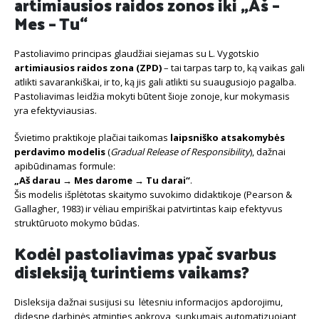
artimiausios raidos zonos iki „Aš –
Mes – Tu“
Pastoliavimo principas glaudžiai siejamas su L. Vygotskio
artimiausios raidos zona (ZPD)
– tai tarpas tarp to, ką vaikas gali
atlikti savarankiškai, ir to, ką jis gali atlikti su suaugusiojo pagalba.
Pastoliavimas leidžia mokyti būtent šioje zonoje, kur mokymasis
yra efektyviausias.
Švietimo praktikoje plačiai taikomas
laipsniško atsakomybės
perdavimo modelis
(
Gradual Release of Responsibility
), dažnai
apibūdinamas formule:
„Aš darau → Mes darome → Tu darai“
.
Šis modelis išplėtotas skaitymo suvokimo didaktikoje (Pearson &
Gallagher, 1983) ir vėliau empiriškai patvirtintas kaip efektyvus
struktūruoto mokymo būdas.
Kodėl pastoliavimas ypač svarbus
disleksiją turintiems vaikams?
Disleksija dažnai susijusi su lėtesniu informacijos apdorojimu,
didesne darbinės atminties apkrova, sunkumais automatizuojant