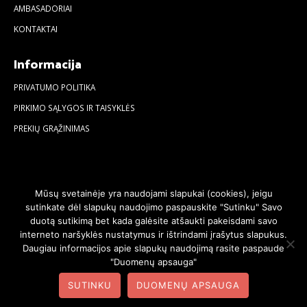
AMBASADORIAI
KONTAKTAI
Informacija
PRIVATUMO POLITIKA
PIRKIMO SĄLYGOS IR TAISYKLĖS
PREKIŲ GRĄŽINIMAS
Mūsų svetainėje yra naudojami slapukai (cookies), jeigu
sutinkate dėl slapukų naudojimo paspauskite "Sutinku" Savo
duotą sutikimą bet kada galėsite atšaukti pakeisdami savo
interneto naršyklės nustatymus ir ištrindami įrašytus slapukus.
Daugiau informacijos apie slapukų naudojimą rasite paspaude
"Duomenų apsauga"
© 2020. Visos teisės saugomos | Svetainę sukūrė:
SUTINKU
DUOMENŲ APSAUGA
svetainesideja.lt