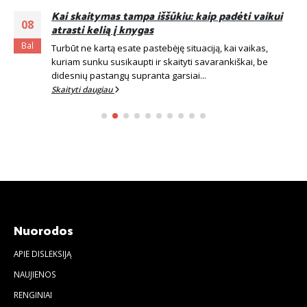
Kai skaitymas tampa iššūkiu: kaip padėti vaikui
08
atrasti kelią į knygas
Bal
Turbūt ne kartą esate pastebėję situaciją, kai vaikas,
kuriam sunku susikaupti ir skaityti savarankiškai, be
didesnių pastangų supranta garsiai...
Skaityti daugiau
Nuorodos
APIE DISLEKSIJĄ
NAUJIENOS
RENGINIAI