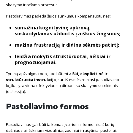
skaitymo ir rašymo procesus.
Pastoliavimas padeda šiuos sunkumus kompensuoti, nes:
sumažina kognityvinę apkrovą
,
suskaidydamas užduotis į aiškius žingsnius;
mažina frustraciją
ir didina sėkmės patirtį;
leidžia mokytis struktūruotai, aiškiai ir
prognozuojamai.
Tyrimų apžvalgos rodo, kad būtent
aiški, eksplicitinė ir
struktūruota instrukcija
, kuri iš esmės remiasi pastoliavimo
logika, yra viena efektyviausių dirbant su skaitymo sutrikimais
(disleksija).
Pastoliavimo formos
Pastoliavimas gali būti taikomas įvairiomis formomis, iš kurių
dažniausiai išskiriami vizualiniai, žodiniai ir rašytiniai pastoliai,