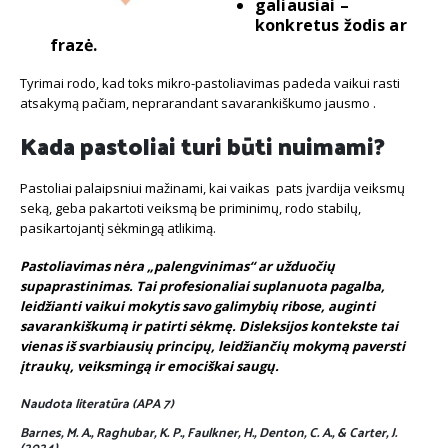
galiausiai –
konkretus žodis ar
frazė.
Tyrimai rodo, kad toks mikro-pastoliavimas padeda vaikui rasti
atsakymą pačiam, neprarandant savarankiškumo jausmo .
Kada pastoliai turi būti nuimami?
Pastoliai palaipsniui mažinami, kai vaikas pats įvardija veiksmų
seką, geba pakartoti veiksmą be priminimų, rodo stabilų,
pasikartojantį sėkmingą atlikimą.
Pastoliavimas nėra „palengvinimas“ ar užduočių
supaprastinimas. Tai profesionaliai suplanuota pagalba,
leidžianti vaikui mokytis savo galimybių ribose, auginti
savarankiškumą ir patirti sėkmę. Disleksijos kontekste tai
vienas iš svarbiausių principų, leidžiančių mokymą paversti
įtraukų, veiksmingą ir emociškai saugų.
Naudota literatūra (APA 7)
Barnes, M. A., Raghubar, K. P., Faulkner, H., Denton, C. A., & Carter, J.
(2024).