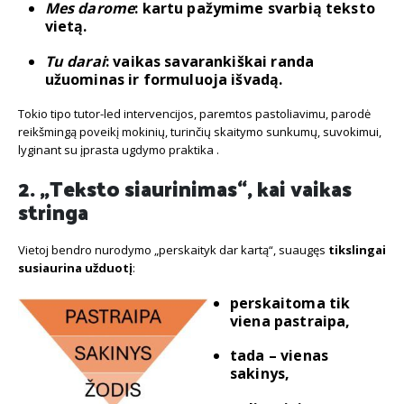
Mes darome
: kartu pažymime svarbią teksto
vietą.
Tu darai
: vaikas savarankiškai randa
užuominas ir formuluoja išvadą.
Tokio tipo tutor-led intervencijos, paremtos pastoliavimu, parodė
reikšmingą poveikį mokinių, turinčių skaitymo sunkumų, suvokimui,
lyginant su įprasta ugdymo praktika .
2. „Teksto siaurinimas“, kai vaikas
stringa
Vietoj bendro nurodymo „perskaityk dar kartą“, suaugęs
tikslingai
susiaurina užduotį
:
perskaitoma tik
viena pastraipa,
tada – vienas
sakinys,