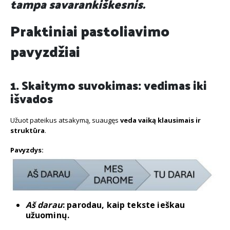
tampa savarankiškesnis.
Praktiniai pastoliavimo
pavyzdžiai
1. Skaitymo suvokimas: vedimas iki
išvados
Užuot pateikus atsakymą, suaugęs
veda vaiką klausimais ir
struktūra
.
Pavyzdys:
Aš darau
: parodau, kaip tekste ieškau
užuominų.