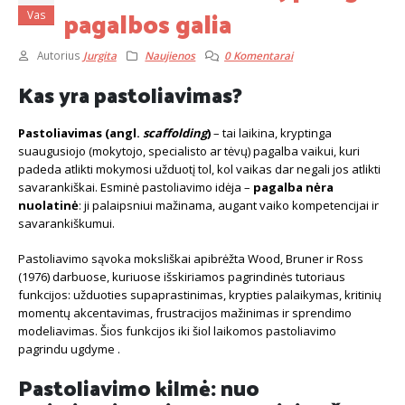
pagalbos galia
Vas
Autorius
Jurgita
Naujienos
0 Komentarai
Kas yra pastoliavimas?
Pastoliavimas (angl.
scaffolding
)
– tai laikina, kryptinga
suaugusiojo (mokytojo, specialisto ar tėvų) pagalba vaikui, kuri
padeda atlikti mokymosi užduotį tol, kol vaikas dar negali jos atlikti
savarankiškai. Esminė pastoliavimo idėja –
pagalba nėra
nuolatinė
: ji palaipsniui mažinama, augant vaiko kompetencijai ir
savarankiškumui.
Pastoliavimo sąvoka moksliškai apibrėžta Wood, Bruner ir Ross
(1976) darbuose, kuriuose išskiriamos pagrindinės tutoriaus
funkcijos: užduoties supaprastinimas, krypties palaikymas, kritinių
momentų akcentavimas, frustracijos mažinimas ir sprendimo
modeliavimas. Šios funkcijos iki šiol laikomos pastoliavimo
pagrindu ugdyme .
Pastoliavimo kilmė: nuo