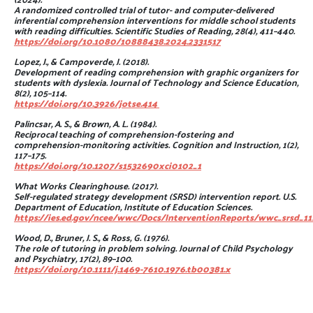
A randomized controlled trial of tutor- and computer-delivered
inferential comprehension interventions for middle school students
with reading difficulties. Scientific Studies of Reading, 28(4), 411–440.
https://doi.org/10.1080/10888438.2024.2331517
Lopez, J., & Campoverde, J. (2018).
Development of reading comprehension with graphic organizers for
students with dyslexia. Journal of Technology and Science Education,
8(2), 105–114.
https://doi.org/10.3926/jotse.414
Palincsar, A. S., & Brown, A. L. (1984).
Reciprocal teaching of comprehension-fostering and
comprehension-monitoring activities. Cognition and Instruction, 1(2),
117–175.
https://doi.org/10.1207/s1532690xci0102_1
What Works Clearinghouse. (2017).
Self-regulated strategy development (SRSD) intervention report. U.S.
Department of Education, Institute of Education Sciences.
https://ies.ed.gov/ncee/wwc/Docs/InterventionReports/wwc_srsd_11
Wood, D., Bruner, J. S., & Ross, G. (1976).
The role of tutoring in problem solving. Journal of Child Psychology
and Psychiatry, 17(2), 89–100.
https://doi.org/10.1111/j.1469-7610.1976.tb00381.x