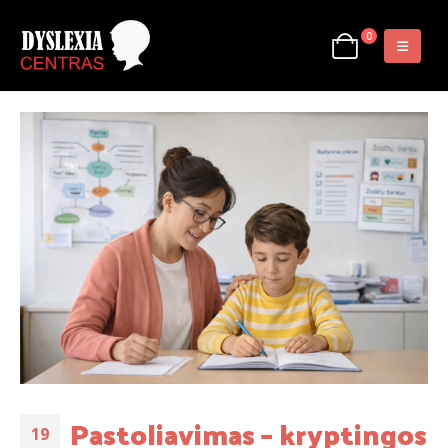
0
Pastoliavimas – kryptingos
19