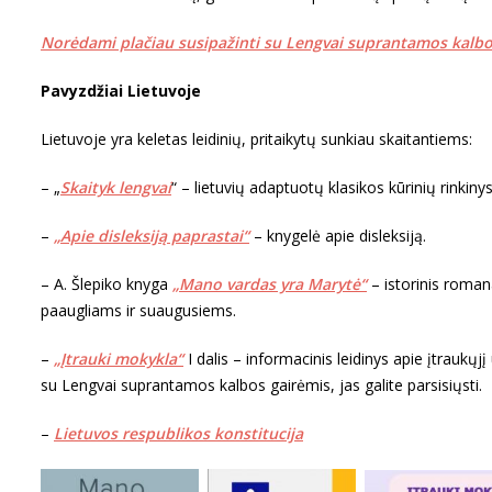
Norėdami plačiau susipažinti su Lengvai suprantamos kalbos g
Pavyzdžiai Lietuvoje
Lietuvoje yra keletas leidinių, pritaikytų sunkiau skaitantiems:
– „
Skaityk lengvai
“ – lietuvių adaptuotų klasikos kūrinių rinkinys
–
„Apie disleksiją paprastai“
– knygelė apie disleksiją.
– A. Šlepiko knyga
„Mano vardas yra Marytė“
– istorinis romana
paaugliams ir suaugusiems.
–
„Įtrauki mokykla“
I dalis – informacinis leidinys apie įtraukų
su Lengvai suprantamos kalbos gairėmis, jas galite parsisiųsti.
–
Lietuvos respublikos konstitucija