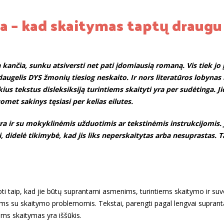
a – kad skaitymas taptų draugu
 kančia, sunku atsiversti net pati įdomiausią romaną. Vis tiek jo į
augelis DYS žmonių tiesiog neskaito. Ir nors literatūros lobynas 
kius tekstus disleksiksiją turintiems skaityti yra per sudėtinga. 
uomet sakinys tęsiasi per kelias eilutes.
 yra ir su mokyklinėmis užduotimis ar tekstinėmis instrukcijomis. 
, didelė tikimybė, kad jis liks neperskaitytas arba nesuprastas. Ta
ti taip, kad jie būtų suprantami asmenims, turintiems skaitymo ir su
s su skaitymo problemomis. Tekstai, parengti pagal lengvai supran
ems skaitymas yra iššūkis.