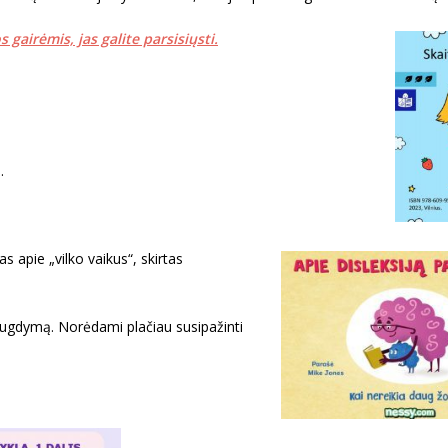
airėmis, jas galite parsisiųsti.
.
s apie „vilko vaikus“, skirtas
jį ugdymą. Norėdami plačiau susipažinti