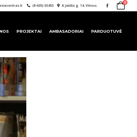
0
xiacentras.lt
(8-605) 65455
A.Jakšto g. 14, Vilnius
ENOS
PROJEKTAI
AMBASADORIAI
PARDUOTUVĖ