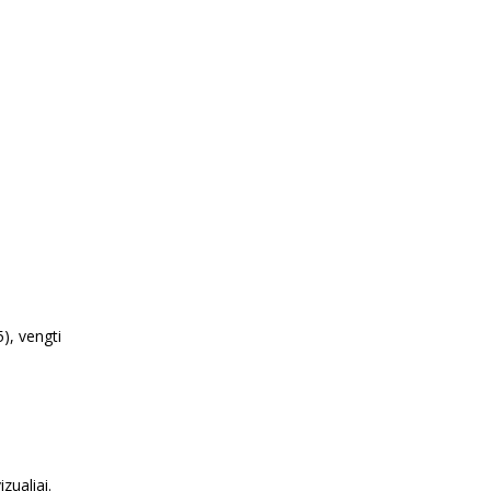
5), vengti
zualiai.