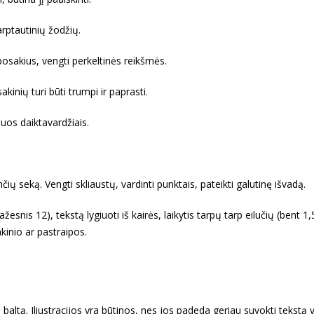
rptautinių žodžių.
 posakius, vengti perkeltinės reikšmės.
kinių turi būti trumpi ir paprasti.
uos daiktavardžiais.
nčių seką. Vengti skliaustų, vardinti punktais, pateikti galutinę išvadą.
žesnis 12), tekstą lygiuoti iš kairės, laikytis tarpų tarp eilučių (bent 1,
akinio ar pastraipos.
altą. Iliustracijos yra būtinos, nes jos padeda geriau suvokti tekstą vi