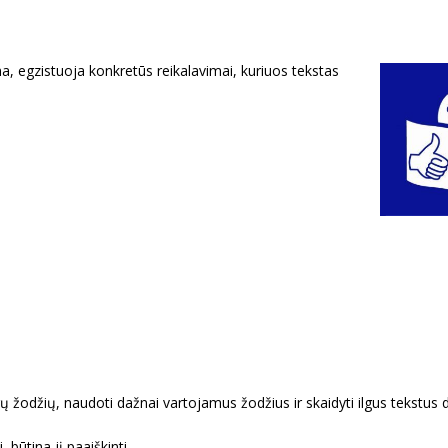
, egzistuoja konkretūs reikalavimai, kuriuos tekstas
gų žodžių, naudoti dažnai vartojamus žodžius ir skaidyti ilgus tekstus d
 būtina jį paaiškinti.