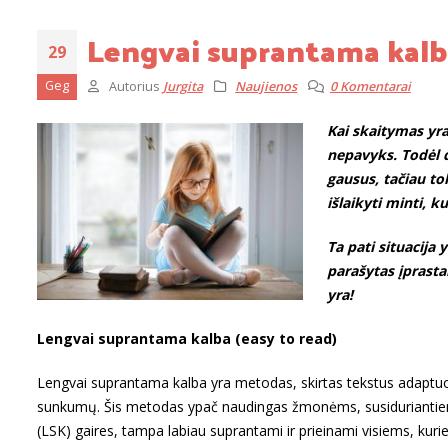
Lengvai suprantama kalb
29
Geg
Autorius
Jurgita
Naujienos
0 Komentarai
Kai skaitymas yra
nepavyks. Todėl d
gausus, tačiau to
išlaikyti minti, k
Ta pati situacija
parašytas įprastai
yra!
Lengvai suprantama kalba (easy to read)
Lengvai suprantama kalba yra metodas, skirtas tekstus adaptuo
sunkumų. Šis metodas ypač naudingas žmonėms, susiduriantiem
(LSK) gaires, tampa labiau suprantami ir prieinami visiems, kuri