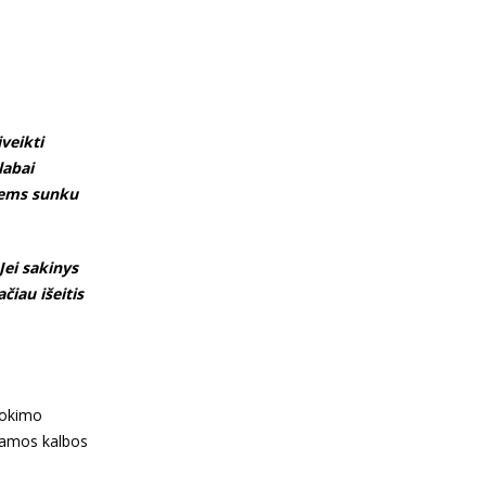
veikti
labai
Jiems sunku
Jei sakinys
čiau išeitis
vokimo
tamos kalbos