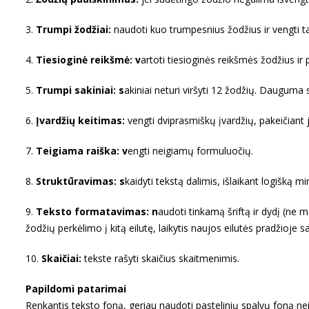
3.
Trumpi žodžiai:
naudoti kuo trumpesnius žodžius ir vengti ta
4.
Tiesioginė reikšmė: v
artoti tiesioginės reikšmės žodžius ir
5.
Trumpi sakiniai: s
akiniai neturi viršyti 12 žodžių. Dauguma sa
6.
Įvardžių keitimas:
vengti dviprasmiškų įvardžių, pakeičiant j
7.
Teigiama raiška: v
engti neigiamų formuluočių.
8.
Struktūravimas: s
kaidyti tekstą dalimis, išlaikant logišką mi
9.
Teksto formatavimas: n
audoti tinkamą šriftą ir dydį (ne ma
žodžių perkėlimo į kitą eilutę, laikytis naujos eilutės pradžioje s
10.
Skaičiai:
tekste rašyti skaičius skaitmenimis.
Papildomi patarimai
Renkantis teksto foną, geriau naudoti pastelinių spalvų foną nei b