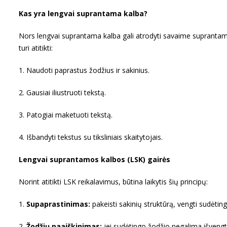
Kas yra lengvai suprantama kalba?
Nors lengvai suprantama kalba gali atrodyti savaime suprantama
turi atitikti:
1. Naudoti paprastus žodžius ir sakinius.
2. Gausiai iliustruoti tekstą.
3. Patogiai maketuoti tekstą.
4. Išbandyti tekstus su tiksliniais skaitytojais.
Lengvai suprantamos kalbos (LSK) gairės
Norint atitikti LSK reikalavimus, būtina laikytis šių principų:
1.
Supaprastinimas:
pakeisti sakinių struktūrą, vengti sudėtin
2.
Žodžių paaiškinimas:
jei sudėtingo žodžio negalima išvengti,