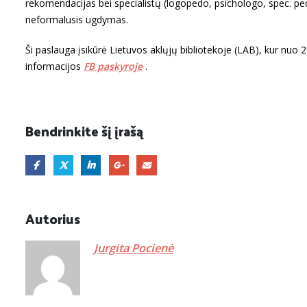
rekomendacijas bei specialistų (logopedo, psichologo, spec. pe
neformalusis ugdymas.
Ši paslauga įsikūrė Lietuvos aklųjų bibliotekoje (LAB), kur nu
informacijos
FB paskyroje
.
Bendrinkite šį įrašą
Autorius
Jurgita Pocienė