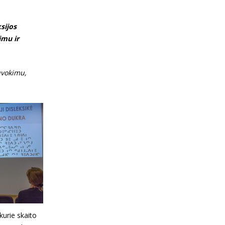
sijos
imu ir
suvokimu,
kurie skaito