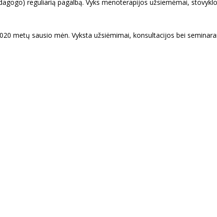
dagogo) reguliarią pagalbą. Vyks menoterapijos užsiemėmai, stovyklo
o 2020 metų sausio mėn. Vyksta užsiėmimai, konsultacijos bei seminara