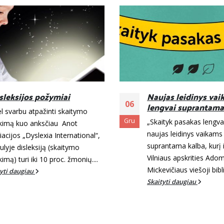
isleksijos požymiai
Naujas leidinys va
06
lengvai suprantama
l svarbu atpažinti skaitymo
Gru
„Skaityk pasakas lengvai
ikimą kuo anksčiau Anot
naujas leidinys vaikams
iacijos „Dyslexia International“,
suprantama kalba, kurį 
ulyje disleksiją (skaitymo
Vilniaus apskrities Ado
kimą) turi iki 10 proc. žmonių....
Mickevičiaus viešoji bibli
tyti daugiau
Skaityti daugiau