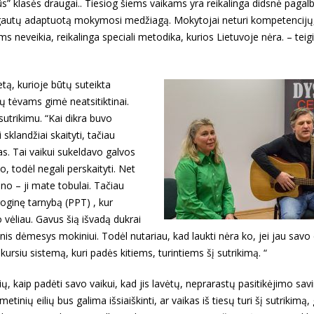
s” klasės draugai.. Tiesiog šiems vaikams yra reikalinga didsnė pagalb
ikai gautų adaptuotą mokymosi medžiagą. Mokytojai neturi kompetenci
s neveikia, reikalinga speciali metodika, kurios Lietuvoje nėra. – tei
etą, kurioje būtų suteikta
ų tėvams gimė neatsitiktinai.
sutrikimu. “Kai dikra buvo
klandžiai skaityti, tačiau
. Tai vaikui sukeldavo galvos
 todėl negali perskaityti. Net
no – ji mate tobulai. Tačiau
oginę tarnybą (PPT) , kur
 vėliau. Gavus šią išvadą dukrai
nis dėmesys mokiniui. Todėl nutariau, kad laukti nėra ko, jei jau savo 
kursiu sistemą, kuri padės kitiems, turintiems šį sutrikimą. “
ų, kaip padėti savo vaikui, kad jis lavėtų, neprarastų pasitikėjimo savi
nių eilių bus galima išsiaiškinti, ar vaikas iš tiesų turi šį sutrikimą, 