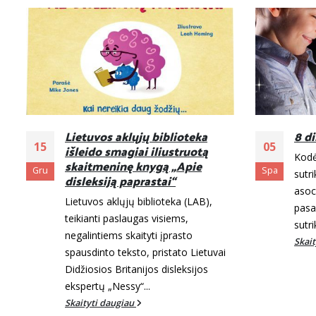
Lietuvos aklųjų biblioteka
8 d
15
05
išleido smagiai iliustruotą
Kodė
skaitmeninę knygą „Apie
Gru
Spa
sutr
disleksiją paprastai“
asoc
Lietuvos aklųjų biblioteka (LAB),
pasa
teikianti paslaugas visiems,
sutri
negalintiems skaityti įprasto
Skai
spausdinto teksto, pristato Lietuvai
Didžiosios Britanijos disleksijos
ekspertų „Nessy“...
Skaityti daugiau