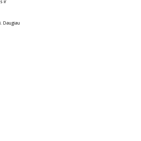
s ir
i. Daugiau