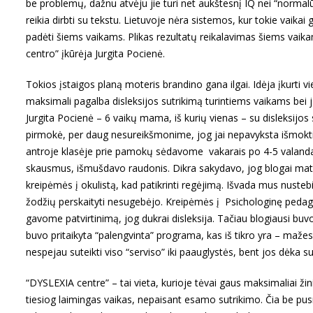
be problemų, dažnu atvėju jie turi net aukštesnį IQ nei “normalū
reikia dirbti su tekstu. Lietuvoje nėra sistemos, kur tokie va
padėti šiems vaikams. Plikas rezultatų reikalavimas šiems vaikam
centro” įkūrėja Jurgita Pocienė.
Tokios įstaigos planą moteris brandino gana ilgai. Idėja įkurti vi
maksimali pagalba disleksijos sutrikimą turintiems vaikams bei j
Jurgita Pocienė – 6 vaikų mama, iš kurių vienas – su disleksijos 
pirmokė, per daug nesureikšmonime, jog jai nepavyksta išmokti s
antroje klasėje prie pamokų sėdavome vakarais po 4-5 valandas
skausmus, išmušdavo raudonis. Dikra sakydavo, jog blogai mato,
kreipėmės į okulistą, kad patikrinti regėjimą. Išvada mus nustebi
žodžių perskaityti nesugebėjo. Kreipėmės į Psichologinę pedag
gavome patvirtinimą, jog dukrai disleksija. Tačiau blogiausi buvo
buvo pritaikyta “palengvinta” programa, kas iš tikro yra – mažes
nespejau suteikti viso “serviso” iki paauglystės, bent jos dėka su
“DYSLEXIA centre” – tai vieta, kurioje tėvai gaus maksimaliai žini
tiesiog laimingas vaikas, nepaisant esamo sutrikimo. Čia be pusmeti