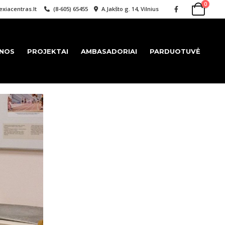
0
xiacentras.lt
(8-605) 65455
A.Jakšto g. 14, Vilnius
ENOS
PROJEKTAI
AMBASADORIAI
PARDUOTUVĖ