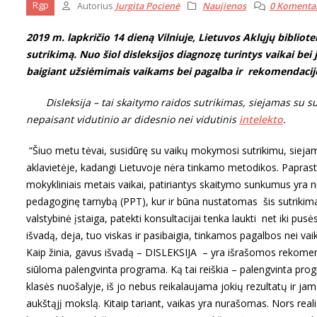
Rgp
Autorius
Jurgita Pocienė
Naujienos
0 Komenta
2019 m. lapkričio 14 dieną Vilniuje, Lietuvos Aklųjų bibliot
sutrikimą. Nuo šiol disleksijos diagnozę turintys vaikai be
baigiant užsiėmimais vaikams bei pagalba ir rekomendaci
Disleksija – tai skaitymo raidos sutrikimas, siejamas su s
nepaisant vidutinio ar didesnio nei vidutinis
intelekto
.
“Šiuo metu tėvai, susidūrę su vaikų mokymosi sutrikimu, siejamu
aklavietėje, kadangi Lietuvoje nėra tinkamo metodikos. Paprastai
mokykliniais metais vaikai, patiriantys skaitymo sunkumus yra n
pedagoginę tarnybą (PPT), kur ir būna nustatomas šis sutrikimas
valstybinė įstaiga, patekti konsultacijai tenka laukti net iki pus
išvadą, deja, tuo viskas ir pasibaigia, tinkamos pagalbos nei vaika
Kaip žinia, gavus išvadą – DISLEKSIJA – yra išrašomos rekomen
siūloma palengvinta programa. Ką tai reiškia – palengvinta prog
klasės nuošalyje, iš jo nebus reikalaujama jokių rezultatų ir jam
aukštąjį mokslą. Kitaip tariant, vaikas yra nurašomas. Nors realiai