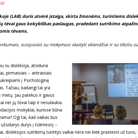
rai
ekoje (LAB) duris atvėrė įstaiga, skirta žmonėms, turintiems dislek
i jų tėvai gaus kokybiškas paslaugas, pradedant sutrikimo atpažin
jomis tėvams.
unkumais, susijusiais su mokymusi skaityti sklandžiai ir su tiksliu 
 su disleksija, atsiduria
, pirmaisiais – antraisiais
ukreipiami į Psichologinę
. Tačiau, kadangi tai yra
ės metų. Jau patekus ir gavus
i nei jų tėvai taip ir nesulaukia.
dacijos mokyklai, kuriose būna
rama? Ogi tai, kad vaikas bus
 užsidarys durys į tolimesnį –
, disleksijos sutrikimą turintys vaikai nėra nei kiek prastesni už tuos, 