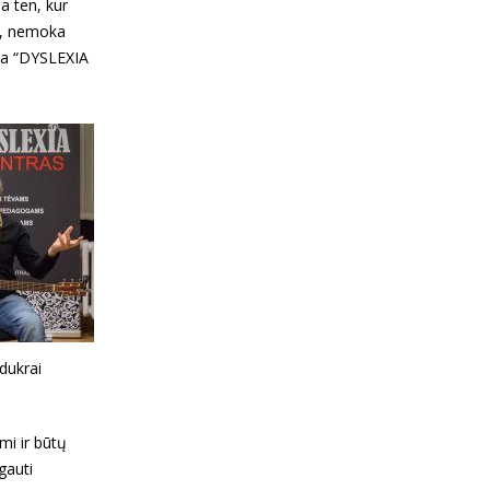
a ten, kur
jų, nemoka
gia “DYSLEXIA
dukrai
mi ir būtų
gauti