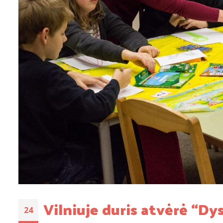
Vilniuje duris atvėrė “Dy
24