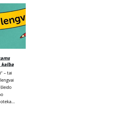
ikams
DISLEKSIJA – raidės tampa
05
 kalba
meno kūriniais
Spa
“ – tai
Spalio mėn. 06 d. 15 00 val pramogų
 lengvai
centre „Adventica“ (PPC „Ozas“)
išleido
atidaroma paroda „RAIDĖ kaip
mo
IŠRAIŠKA”, kuri yra...
oteka....
Skaityti daugiau