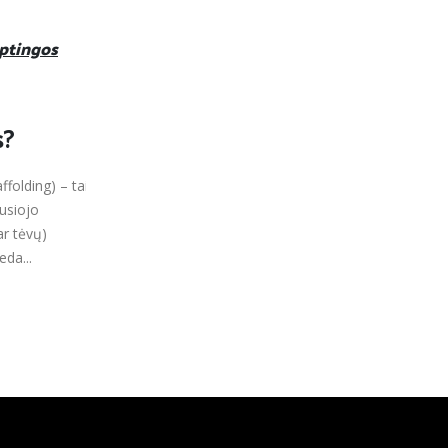
ptingos
DAISY formato vadovėliai –
31
skaitymo sunkumų
patiriantiems šeštokams
Rgp
Apie 20 proc. Europos gyventojų dėl
s?
įvairių priežasčių negali skaityti
įprasto spausdinto teksto. Ypač
folding) – tai
skaudžiai skaitymo sutrikimai
usiojo
pasijaučia mokykloje
r tėvų)
besimokantiems...
da...
Skaityti daugiau