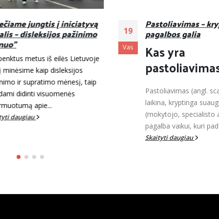
čiame jungtis į iniciatyvą
Pastoliavimas – kry
19
lis – disleksijos pažinimo
pagalbos galia
uo”
Kas yra
Vas
penktus metus iš eilės Lietuvoje
pastoliavima
į minėsime kaip disleksijos
nimo ir supratimo mėnesį, taip
Pastoliavimas (angl. scaf
dami didinti visuomenės
laikina, kryptinga suaug
rmuotumą apie...
(mokytojo, specialisto a
tyti daugiau
pagalba vaikui, kuri pade
Skaityti daugiau