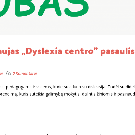
ujas „Dyslexia centro” pasaulis
ai
0 Komentarai
s, pedagogams ir visiems, kurie susiduria su disleksija. Todėl su did
endimą, kuris suteikia galimybę mokytis, dalintis žiniomis ir pasinaudo