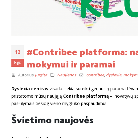
#Contribee platforma: na
12
mokymui ir paramai
Rgs
Autorius
Jurgita
Naujienos
contribee
,
dyslexia
,
mokym
Dyslexia centras
visada siekia suteikti geriausią paramą tėvam
pristatome mūsų naująją
Contribee platformą
– inovatyvų spr
pasiūlymais tiesiog vieno mygtuko paspaudimu!
Švietimo naujovės