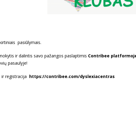
rtiniais pasiūlymais.
 mokytis ir dalintis savo pažangos paslaptimis
Contribee platformoj
vių pasaulyje!
ir registracija
https://contribee.com/dyslexiacentras