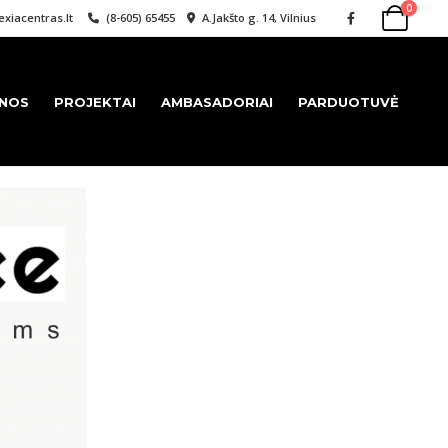
0
xiacentras.lt
(8-605) 65455
A.Jakšto g. 14, Vilnius
ENOS
PROJEKTAI
AMBASADORIAI
PARDUOTUVĖ