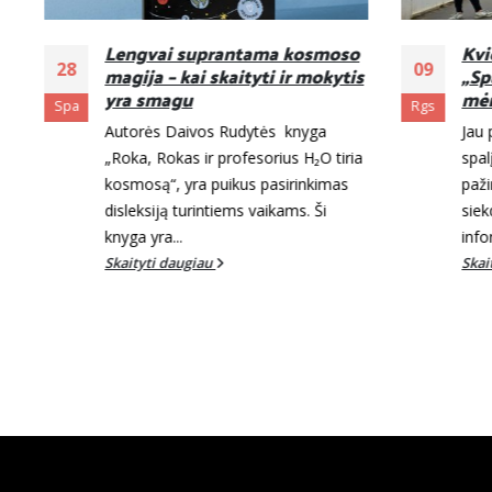
Lengvai suprantama kosmoso
Kvie
28
09
magija – kai skaityti ir mokytis
„Spa
yra smagu
mėn
Spa
Rgs
Autorės Daivos Rudytės knyga
Jau 
„Roka, Rokas ir profesorius H₂O tiria
spal
kosmosą“, yra puikus pasirinkimas
paži
disleksiją turintiems vaikams. Ši
siek
knyga yra...
info
Skaityti daugiau
Skai