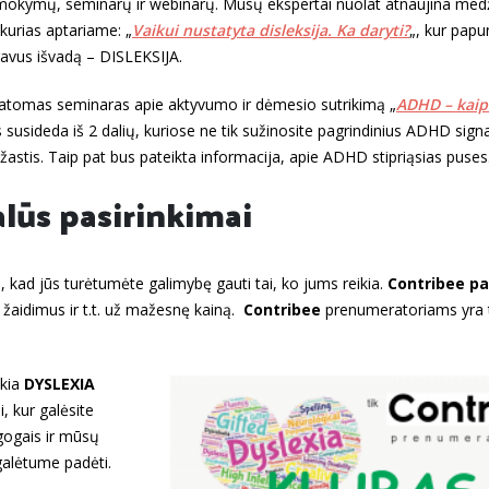
 mokymų, seminarų ir webinarų. Mūsų ekspertai nuolat atnaujina med
kurias aptariame: „
Vaikui nustatyta disleksija. Ka daryti?
„, kur papu
 gavus išvadą – DISLEKSIJA.
statomas seminaras apie aktyvumo ir dėmesio sutrikimą „
ADHD – kaip 
 susideda iš 2 dalių, kuriose ne tik sužinosite pagrindinius ADHD signal
ežastis. Taip pat bus pateikta informacija, apie ADHD stipriąsias puses
lūs pasirinkimai
kad jūs turėtumėte galimybę gauti tai, ko jums reikia.
Contribee p
 žaidimus ir t.t. už mažesnę kainą.
Contribee
prenumeratoriams yra
ikia
DYSLEXIA
, kur galėsite
agogais ir mūsų
galėtume padėti.