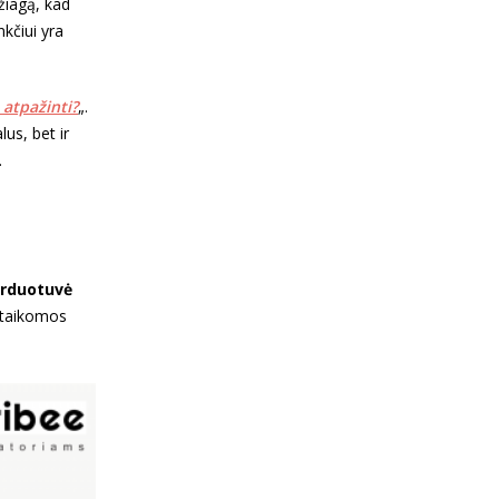
žiagą, kad
nkčiui yra
atpažinti?
„.
us, bet ir
.
arduotuvė
 taikomos