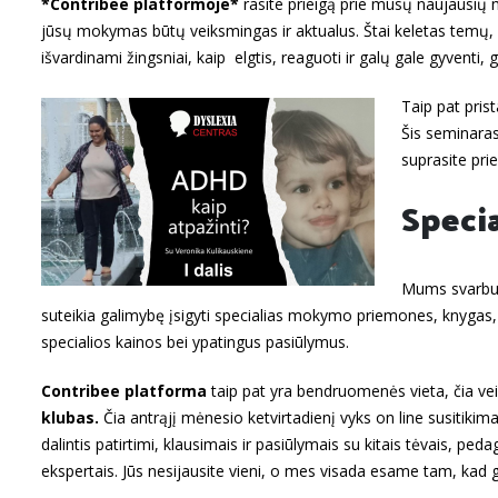
*Contribee platformoje*
rasite prieigą prie mūsų naujausių
jūsų mokymas būtų veiksmingas ir aktualus. Štai keletas temų, 
išvardinami žingsniai, kaip elgtis, reaguoti ir galų gale gyventi,
Taip pat pri
Šis seminaras
suprasite pri
Specia
Mums svarbu, 
suteikia galimybę įsigyti specialias mokymo priemones, knygas,
specialios kainos bei ypatingus pasiūlymus.
Contribee platforma
taip pat yra bendruomenės vieta, čia ve
klubas.
Čia antrąjį mėnesio ketvirtadienį vyks on line susitikimai
dalintis patirtimi, klausimais ir pasiūlymais su kitais tėvais, ped
ekspertais. Jūs nesijausite vieni, o mes visada esame tam, kad 