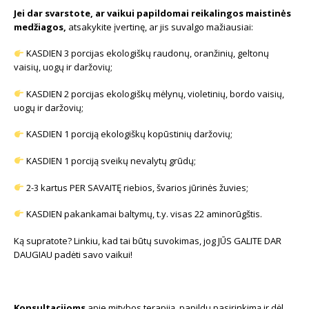
Jei dar svarstote, ar vaikui papildomai reikalingos maistinės
medžiagos,
atsakykite įvertinę, ar jis suvalgo mažiausiai:
KASDIEN 3 porcijas ekologiškų raudonų, oranžinių, geltonų
vaisių, uogų ir daržovių;
KASDIEN 2 porcijas ekologiškų mėlynų, violetinių, bordo vaisių,
uogų ir daržovių;
KASDIEN 1 porciją ekologiškų kopūstinių daržovių;
KASDIEN 1 porciją sveikų nevalytų grūdų;
2-3 kartus PER SAVAITĘ riebios, švarios jūrinės žuvies;
KASDIEN pakankamai baltymų, t.y. visas 22 aminorūgštis.
Ką supratote? Linkiu, kad tai būtų suvokimas, jog JŪS GALITE DAR
DAUGIAU padėti savo vaikui!
Konsultacijoms
apie mitybos terapiją, papildų pasirinkimą ir dėl