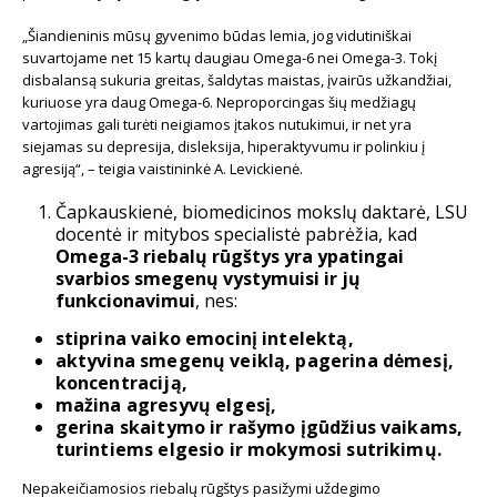
„Šiandieninis mūsų gyvenimo būdas lemia, jog vidutiniškai
suvartojame net 15 kartų daugiau Omega-6 nei Omega-3. Tokį
disbalansą sukuria greitas, šaldytas maistas, įvairūs užkandžiai,
kuriuose yra daug Omega-6. Neproporcingas šių medžiagų
vartojimas gali turėti neigiamos įtakos nutukimui, ir net yra
siejamas su depresija, disleksija, hiperaktyvumu ir polinkiu į
agresiją“, – teigia vaistininkė A. Levickienė.
Čapkauskienė, biomedicinos mokslų daktarė, LSU
docentė ir mitybos specialistė pabrėžia, kad
Omega-3 riebalų rūgštys
yra ypatingai
svarbios smegenų vystymuisi ir jų
funkcionavimui
, nes:
stiprina vaiko emocinį intelektą,
aktyvina smegenų veiklą, pagerina dėmesį,
koncentraciją,
mažina agresyvų elgesį,
gerina skaitymo ir rašymo įgūdžius vaikams,
turintiems elgesio ir mokymosi sutrikimų.
Nepakeičiamosios riebalų rūgštys pasižymi uždegimo