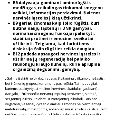
B6 dalyvauja gaminant aminorūgštis –
medžiagas, reikalingas tinkamai smegenų
veiklai, informacijos perdavimui iš vienos
nervinės ląstelės į kitą užtikrinti.
B9 geriau žinomas kaip folio rūgštis, kuri
būtina naujų ląstelių ir DNR gamybai,
normaliai smegenų funkcijai palaikyti,
stabiliai protinei ir emocinei sveikatai
užtikrinti. Teigiama, kad turintiems
disleksiją folio rūgšties reikia daugiau.
B12 padeda apsaugoti nervines ląsteles ir
užtikrina jų regeneraciją bei palaiko
raudonųjų kraujo kūnelių, kurie aprūpina
organizmą deguonimi, gamybą.
„Galima išskirti ne tik dažniausias B vitaminų trūkumo priežastis,
bet ir žmonių grupes, kurioms jis pasireiškia. Tai – paaugliai,
kuriems suaktyvėjusi mielino (nervines skaidulas gaubiančio
dangalo, užtikrinančio nervinių impulsų perdavimą) sintezė,
sergantieji cukriniu diabetu ir vartojantieji alkoholį. Taip pat
vegetarai, veganai, vyresnio amžiaus žmonės bei vartojantieji
metotreksatą, trimetoprimą, antiepilepsinius ar kitus vaistus. Be to,
nėščiosioms ir maitinančioms kūdikius dažnai trūksta joms itin