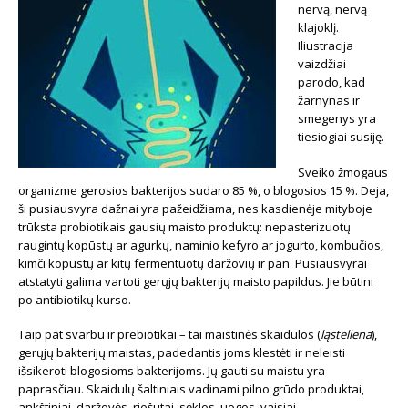
nervą, nervą
klajoklį.
Iliustracija
vaizdžiai
parodo, kad
žarnynas ir
smegenys yra
tiesiogiai susiję.
Sveiko žmogaus
organizme gerosios bakterijos sudaro 85 %, o blogosios 15 %. Deja,
ši pusiausvyra dažnai yra pažeidžiama, nes kasdienėje mityboje
trūksta probiotikais gausių maisto produktų: nepasterizuotų
raugintų kopūstų ar agurkų, naminio kefyro ar jogurto, kombučios,
kimči kopūstų ar kitų fermentuotų daržovių ir pan. Pusiausvyrai
atstatyti galima vartoti gerųjų bakterijų maisto papildus. Jie būtini
po antibiotikų kurso.
Taip pat svarbu ir prebiotikai – tai maistinės skaidulos (
ląsteliena
),
gerųjų bakterijų maistas, padedantis joms klestėti ir neleisti
išsikeroti blogosioms bakterijoms. Jų gauti su maistu yra
paprasčiau. Skaidulų šaltiniais vadinami pilno grūdo produktai,
ankštiniai, daržovės, riešutai, sėklos, uogos, vaisiai.