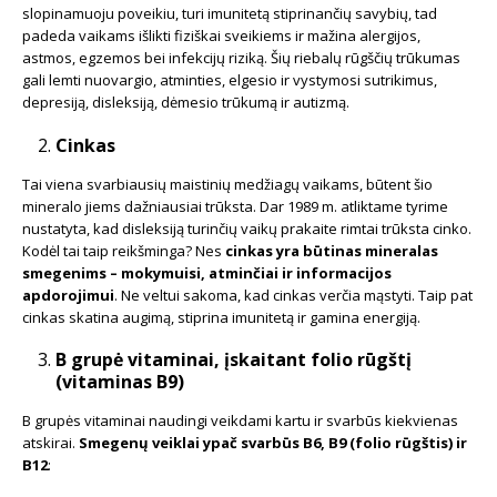
slopinamuoju poveikiu, turi imunitetą stiprinančių savybių, tad
padeda vaikams išlikti fiziškai sveikiems ir mažina alergijos,
astmos, egzemos bei infekcijų riziką. Šių riebalų rūgščių trūkumas
gali lemti nuovargio, atminties, elgesio ir vystymosi sutrikimus,
depresiją, disleksiją, dėmesio trūkumą ir autizmą.
Cinkas
Tai viena svarbiausių maistinių medžiagų vaikams, būtent šio
mineralo jiems dažniausiai trūksta. Dar 1989 m. atliktame tyrime
nustatyta, kad disleksiją turinčių vaikų prakaite rimtai trūksta cinko.
Kodėl tai taip reikšminga? Nes
cinkas yra būtinas mineralas
smegenims – mokymuisi, atminčiai ir informacijos
apdorojimui
. Ne veltui sakoma, kad cinkas verčia mąstyti. Taip pat
cinkas skatina augimą, stiprina imunitetą ir gamina energiją.
B grupė vitaminai, įskaitant folio rūgštį
(vitaminas B9)
B grupės vitaminai naudingi veikdami kartu ir svarbūs kiekvienas
atskirai.
Smegenų veiklai ypač svarbūs B6, B9 (folio rūgštis) ir
B12
: