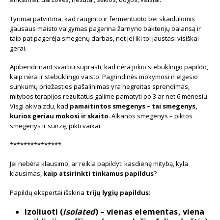
Tyrimai patvirtina, kad rauginto ir fermentuoto bei skaidulomis
gausaus maisto valgymas pagerina žarnyno bakterijų balansą ir
taip pat pagerėja smegenų darbas, net jei iki tol jaustasi visiškai
gerai.
Apibendrinant svarbu suprasti, kad nėra jokio stebuklingo papildo,
kaip nėra ir stebuklingo vaisto. Pagrindinės mokymosi ir elgesio
sunkumų priežasties pašalinimas yra negreitas sprendimas,
mitybos terapijos rezultatus galime pamatyti po 3 ar net 6 mėnesių.
Visgi akivaizdu, kad
pamaitintos smegenys – tai smegenys,
kurios geriau mokosi ir skaito
. Alkanos smegenys – piktos
smegenys ir suirzę, pikti vaikai.
***************
Jei nebėra klausimo, ar reikia papildyti kasdienę mitybą, kyla
klausimas,
kaip atsirinkti tinkamus papildus
?
Papildų ekspertai išskiria
trijų lygių papildus
:
Izoliuoti
(
isolated
) – vienas elementas, viena