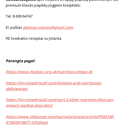
premium klasės papildų įsigijimo kreipkitės:
Tel. 8 699 64747
El. paštas
geltona.jolanta@gmail.com
FB Sveikatos receptai su Jolanta
Parengta pagal:
https://www.dyslexic.org.uk/nutrition-omega-3s
https://lorrainedriscoll.com/dyslexia-and-nutritional-
deficiencies/
https://lorrainedriscoll.com/part-2-other-nutrients-that-can-
impact-reading-disorders/
https://www.thelancet.com/journals/lancet/article/PIIS0140-
6736(04)16671-3/fulltext