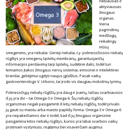
riebiausias ir
aktyviausias
žmogaus
organas.
Viena
pagrindinių
medžiagų,
reikalingų
mūsų
smegenims, yra riebalai. Gerieji riebalai, t.y. polinesočiosios riebalų
rūgštys yra smegenų ląstelių membranų, garantuojančių
informacijos perdavimą tarp ląstelių, sudėtinė dalis, todėl turi
lemiamos įtakos žmogaus nervų sistemai, emocinei ir intelektinei
brandai, gebėjimui ugdyti naujus įgūdžius. Pasak vaikų
gastroenterologo V. Urbono, tai įrodo vis daugiau mokslinių tyrimų.
Polinesočiųjų riebalų rūgščių yra daug ir įvairių, tačiau svarbiausios
iš jų yra dvi – tai Omega-3 ir Omega-6. Šių riebalų rūgščių
organizmas negali pasigaminti iš kitų riebalų rūgščių, todėl privalo
jų gauti su maistu arba maisto papildų forma. Omega-3 ir Omega-6
yra nepakeičiamos dar ir todėl, kad iš jų žmogaus organizme
pasigamina kitos riebalų rūgštys, kurios yra labai svarbios vaikų
protiniam vystymuisi, regėjimui bei visaverčiam augimui.