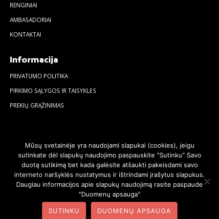
RENGINIAI
AMBASADORIAI
KONTAKTAI
Informacija
PRIVATUMO POLITIKA
PIRKIMO SĄLYGOS IR TAISYKLĖS
PREKIŲ GRĄŽINIMAS
Mūsų svetainėje yra naudojami slapukai (cookies), jeigu
sutinkate dėl slapukų naudojimo paspauskite "Sutinku" Savo
duotą sutikimą bet kada galėsite atšaukti pakeisdami savo
interneto naršyklės nustatymus ir ištrindami įrašytus slapukus.
Daugiau informacijos apie slapukų naudojimą rasite paspaude
"Duomenų apsauga"
© 2020. Visos teisės saugomos | Svetainę sukūrė:
svetainesideja.lt
SUTINKU
DUOMENŲ APSAUGA