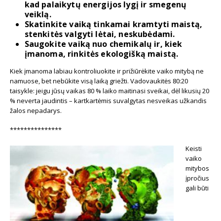
kad palaikytų energijos lygį ir smegenų
veiklą.
Skatinkite vaiką tinkamai kramtyti maistą,
stenkitės valgyti lėtai, neskubėdami.
Saugokite vaiką nuo chemikalų ir, kiek
įmanoma, rinkitės ekologišką maistą.
Kiek įmanoma labiau kontroliuokite ir prižiūrėkite vaiko mitybą ne
namuose, bet nebūkite visą laiką griežti. Vadovaukitės 80:20
taisykle: jeigu jūsų vaikas 80 % laiko maitinasi sveikai, dėl likusių 20
% neverta jaudintis – kartkartėmis suvalgytas nesveikas užkandis
žalos nepadarys.
***************
Keisti
vaiko
mitybos
įpročius
gali būti