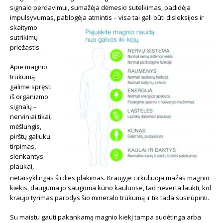
signalo perdavimui, sumažėja dėmesio sutelkimas, padidėja
impulsyvumas, pablogėja atmintis – visa tai gali būti disl
eksijos ir
skaitymo
sutrikimų
priežastis.
Apie magnio
trūkumą
galime spręsti
iš organizmo
signalų –
nerviniai tikai,
mėšlungis,
pirštų galiukų
tirpimas,
slenkantys
plaukai,
netaisyklingas širdies plakimas. Kraujyje cirkuliuoja mažas magnio
kiekis, dauguma jo saugoma kūno kauluose, tad neverta laukti, kol
kraujo tyrimas parodys šio mineralo trūkumą ir tik tada susirūpinti.
Su maistu gauti pakankamą magnio kiekį tampa sudėtinga arba