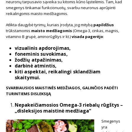
neuronų tarpusavio sąveika su kitomis kūno ląstelėmis. Tam, kad
smegenys tinkamai funkcionuotų, svarbu neuronus aprūpinti
reikalingomis maisto medžiagomis.
Atlikta daugybė tyrimų, kuriais įrodyta, jog mitybą
papildžius
trūkstamomis
maisto medžiagomis
(Omega-3, cinkas, magnis,
vitamino B grupė, aminorūgštys ir kt.)
visada pagerėjo
:
vizualinis apdorojimas,
foneminis suvokimas,
žodžių atpažinimas,
darbinė atmintis,
kiti aspektai, reikalingi sklandžiam
skaitymui.
SVARBIAUSIOS MAISTINĖS MEDŽIAGOS, GALINČIOS PADĖTI
TURINTIEMS DISLEKSIJĄ
Nepakeičiamosios Omega-3 riebalų rūgštys –
„disleksijos maistinė medžiaga“
Smegenys
yra