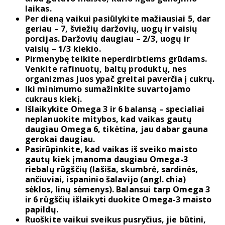
laikas.
Per dieną vaikui pasiūlykite mažiausiai 5, dar
geriau – 7, šviežių daržovių, uogų ir vaisių
porcijas. Daržovių daugiau – 2/3, uogų ir
vaisių – 1/3 kiekio.
Pirmenybę teikite neperdirbtiems grūdams.
Venkite rafinuotų, baltų produktų, nes
organizmas juos ypač greitai paverčia į cukrų.
Iki minimumo sumažinkite suvartojamo
cukraus kiekį.
Išlaikykite Omega 3 ir 6 balansą – specialiai
neplanuokite mitybos, kad vaikas gautų
daugiau Omega 6, tikėtina, jau dabar gauna
gerokai daugiau.
Pasirūpinkite, kad vaikas iš sveiko maisto
gautų kiek įmanoma daugiau Omega-3
riebalų rūgščių (lašiša, skumbrė, sardinės,
ančiuviai, ispaninio šalavijo (angl. chia)
sėklos, linų sėmenys). Balansui tarp Omega 3
ir 6 rūgščių išlaikyti duokite Omega-3 maisto
papildų.
Ruoškite vaikui sveikus pusryčius, jie būtini,