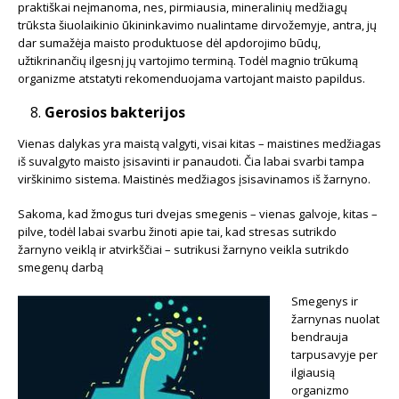
praktiškai neįmanoma, nes, pirmiausia, mineralinių medžiagų
trūksta šiuolaikinio ūkininkavimo nualintame dirvožemyje, antra, jų
dar sumažėja maisto produktuose dėl apdorojimo būdų,
užtikrinančių ilgesnį jų vartojimo terminą. Todėl magnio trūkumą
organizme atstatyti rekomenduojama vartojant maisto papildus.
Gerosios bakterijos
Vienas dalykas yra maistą valgyti, visai kitas – maistines medžiagas
iš suvalgyto maisto įsisavinti ir panaudoti. Čia labai svarbi tampa
virškinimo sistema. Maistinės medžiagos įsisavinamos iš žarnyno.
Sakoma, kad žmogus turi dvejas smegenis – vienas galvoje, kitas –
pilve, todėl labai svarbu žinoti apie tai, kad stresas sutrikdo
žarnyno veiklą ir atvirkščiai – sutrikusi žarnyno veikla sutrikdo
smegenų darbą
Smegenys ir
žarnynas nuolat
bendrauja
tarpusavyje per
ilgiausią
organizmo