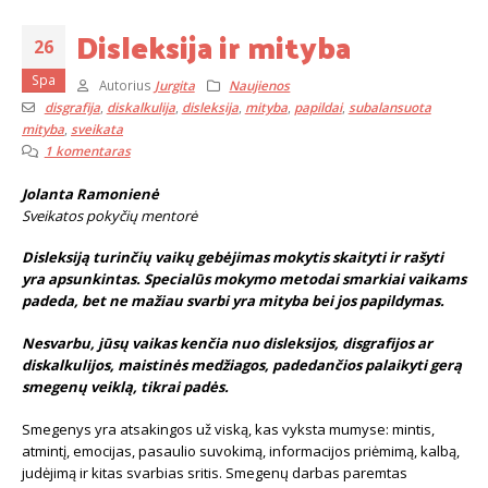
Disleksija ir mityba
26
Spa
Autorius
Jurgita
Naujienos
disgrafija
,
diskalkulija
,
disleksija
,
mityba
,
papildai
,
subalansuota
mityba
,
sveikata
1 komentaras
Jolanta Ramonienė
Sveikatos pokyčių mentorė
Disleksiją turinčių vaikų gebėjimas mokytis skaityti ir rašyti
yra apsunkintas. Specialūs mokymo metodai smarkiai vaikams
padeda, bet ne mažiau svarbi yra mityba bei jos papildymas.
Nesvarbu, jūsų vaikas kenčia nuo disleksijos, disgrafijos ar
diskalkulijos, maistinės medžiagos, padedančios palaikyti gerą
smegenų veiklą, tikrai padės.
Smegenys yra atsakingos už viską, kas vyksta mumyse: mintis,
atmintį, emocijas, pasaulio suvokimą, informacijos priėmimą, kalbą,
judėjimą ir kitas svarbias sritis. Smegenų darbas paremtas