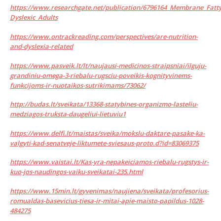
https://www.researchgate.net/publication/6796164_Membrane_Fatty
Dyslexic_Adults
https://www.ontrackreading.com/perspectives/are-nutrition-
and-dyslexia-related
https://www.pasveik.lt/lt/naujausi-medicinos-straipsniai/ilguju-
grandiniu-omega-3-riebalu-rugsciu-poveikis-kognityvinems-
funkcijoms-ir-nuotaikos-sutrikimams/73062/
http://budas.lt/sveikata/13368-statybines-organizmo-lasteliu-
medziagos-truksta-daugeliui-lietuviu1
https://www.delfi.lt/maistas/sveika/mokslu-daktare-pasake-ka-
valgyti-kad-senatveje-liktumete-sviesaus-proto.d?id=83069375
https://www.vaistai.lt/Kas-yra-nepakeiciamos-riebalu-rugstys-ir-
kuo-jos-naudingos-vaiku-sveikatai-235.html
https://www.15min.lt/gyvenimas/naujiena/sveikata/profesorius-
romualdas-basevicius-tiesa-ir-mitai-apie-maisto-papildus-1028-
484275