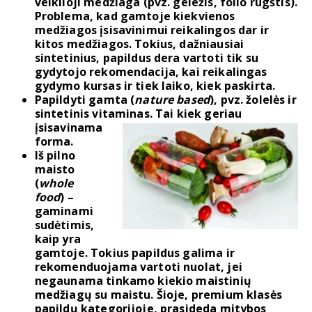
veiklioji medžiaga (pvz. geležis, folio rūgštis).
Problema, kad gamtoje kiekvienos
medžiagos įsisavinimui reikalingos dar ir
kitos medžiagos. Tokius, dažniausiai
sintetinius, papildus dera vartoti tik su
gydytojo rekomendacija, kai reikalingas
gydymo kursas ir tiek laiko, kiek paskirta.
Papildyti gamta
(
nature based
), pvz. žolelės ir
sintetinis vitaminas. Tai kiek g
eriau
įsisavinama
forma.
Iš pilno
maisto
(
whole
food
) –
gaminami
sudėtimis,
kaip yra
gamtoje. Tokius papildus galima ir
rekomenduojama vartoti nuolat, jei
negaunama tinkamo kiekio maistinių
medžiagų su maistu. Šioje, premium klasės
papildų kategorijoje, prasideda mitybos