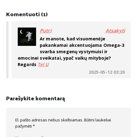
Komentuoti (1)
Putri
Atsakyti
Ar manote, kad visuomenėje
pakankamai akcentuojama Omega-3
svarba smegenų vystymuisi ir
emocinei sveikatai, ypač vaikų mityboje?
Regards
Tel U
2025-05-12 03:20
Parašykite komentarą
El. pašto adresas nebus skelbiamas.
Būtini laukeliai
pažymėti
*