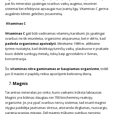
pat šis mineralas ypatingai svarbus vaikų augimui, imuninei
sistemai bei efektyviai apsaugai nuo įvairių ligų. Vitaminas C gerina
augalinės kilmės geležies įsisavinimą.
Vitaminas C
Vitaminas C
gali būti vadinamas vitaminų karaliumi. Jis ypatingai
svarbus ne tik imunitetui, organizmo atsparumui, bet ir dėl to, kad
padeda organizmui apsivalyti
. Minėtame 1989 m. atliktame
tyrime nustatyta, kad disleksiją turinčių vaikų plaukuose ir prakaite
buvo didelė sunkiųjų metalų, tokių kaip gyvsidabris ir švinas,
koncentracija.
Šis
vitaminas nėra gaminamas ar kaupiamas organizme
, todėl
juo iš maisto ir papildų reikia apsirūpinti kiekvieną dieną.
Magnis
Tai antras mineralas po cinko, kurio vaikams trūksta labiausiai.
Magnis yra būtinas daugiau nei 700 biocheminių reakcijų
organizme. Jis yra ypač svarbus nervų sistemai, tad esant magnio
stygiui padidėja jautrumas stresui, atsiranda dirglumas, nuovargis,
vargina prastas miegas. Dėl magnio trūkumo sutrikus nervinio