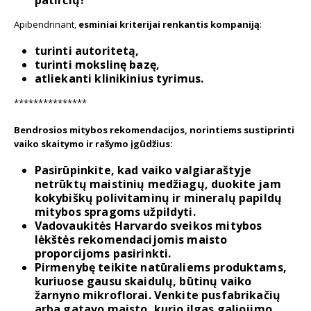
Apibendrinant,
esminiai kriterijai renkantis kompaniją
:
turinti autoritetą,
turinti mokslinę bazę,
atliekanti klinikinius tyrimus.
***************
Bendrosios mitybos rekomendacijos, norintiems sustiprinti
vaiko skaitymo ir rašymo įgūdžius:
Pasirūpinkite, kad vaiko valgiaraštyje
netrūktų maistinių medžiagų, duokite jam
kokybiškų polivitaminų ir mineralų papildų
mitybos spragoms užpildyti.
Vadovaukitės Harvardo sveikos mitybos
lėkštės rekomendacijomis maisto
proporcijoms pasirinkti.
Pirmenybę teikite natūraliems produktams,
kuriuose gausu skaidulų, būtinų vaiko
žarnyno mikroflorai. Venkite pusfabrikačių
arba gatavo maisto, kurio ilgas galiojimo