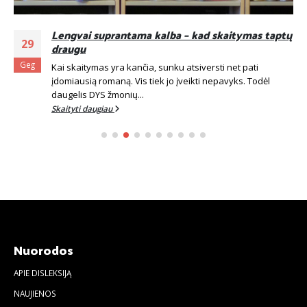
Lengvai suprantama kalba – kad skaitymas taptų
29
draugu
Geg
Kai skaitymas yra kančia, sunku atsiversti net pati
įdomiausią romaną. Vis tiek jo įveikti nepavyks. Todėl
daugelis DYS žmonių...
Skaityti daugiau
Nuorodos
APIE DISLEKSIJĄ
NAUJIENOS