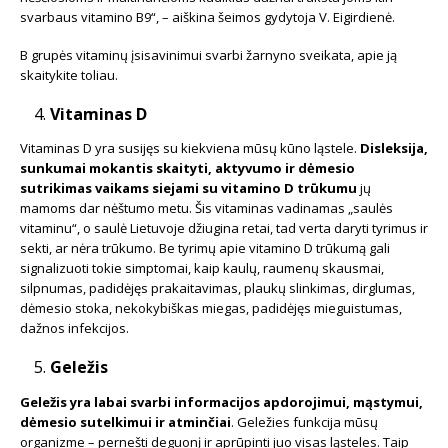
svarbaus vitamino B9“, – aiškina šeimos gydytoja V. Eigirdienė.
B grupės vitaminų įsisavinimui svarbi žarnyno sveikata, apie ją
skaitykite toliau.
Vitaminas D
Vitaminas D yra susijęs su kiekviena mūsų kūno ląstele.
Disleksija,
sunkumai mokantis skaityti, aktyvumo ir dėmesio
sutrikimas vaikams siejami su vitamino D trūkumu
jų
mamoms dar nėštumo metu. Šis vitaminas vadinamas „saulės
vitaminu“, o saulė Lietuvoje džiugina retai, tad verta daryti tyrimus ir
sekti, ar nėra trūkumo. Be tyrimų apie vitamino D trūkumą gali
signalizuoti tokie simptomai, kaip kaulų, raumenų skausmai,
silpnumas, padidėjęs prakaitavimas, plaukų slinkimas, dirglumas,
dėmesio stoka, nekokybiškas miegas, padidėjęs mieguistumas,
dažnos infekcijos.
Geležis
Geležis yra labai svarbi informacijos apdorojimui, mąstymui,
dėmesio sutelkimui ir atminčiai
. Geležies funkcija mūsų
organizme – pernešti deguonį ir aprūpinti juo visas ląsteles. Taip