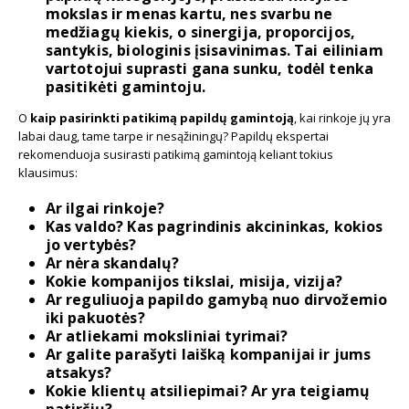
mokslas ir menas kartu, nes svarbu ne
medžiagų kiekis, o sinergija, proporcijos,
santykis, biologinis įsisavinimas. Tai eiliniam
vartotojui suprasti gana sunku, todėl tenka
pasitikėti gamintoju.
O
kaip pasirinkti patikimą papildų gamintoją
, kai rinkoje jų yra
labai daug, tame tarpe ir nesąžiningų? Papildų ekspertai
rekomenduoja susirasti patikimą gamintoją keliant tokius
klausimus:
Ar ilgai rinkoje?
Kas valdo? Kas pagrindinis akcininkas, kokios
jo vertybės?
Ar nėra skandalų?
Kokie kompanijos tikslai, misija, vizija?
Ar reguliuoja papildo gamybą nuo dirvožemio
iki pakuotės?
Ar atliekami moksliniai tyrimai?
Ar galite parašyti laišką kompanijai ir jums
atsakys?
Kokie klientų atsiliepimai? Ar yra teigiamų
patirčių?