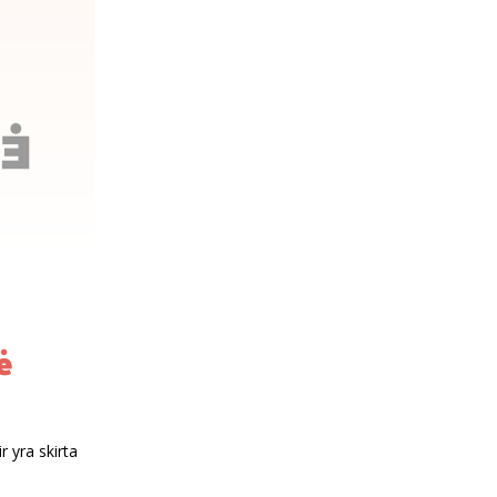
ė
r yra skirta