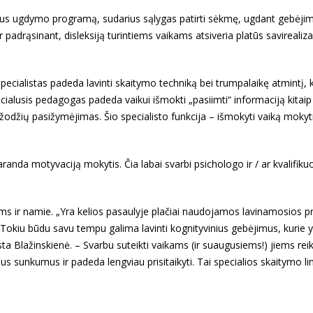
ikius ugdymo programą, sudarius sąlygas patirti sėkmę, ugdant gebėji
r padrąsinant, disleksiją turintiems vaikams atsiveria platūs savirealiza
ialistas padeda lavinti skaitymo techniką bei trumpalaikę atmintį, k
cialusis pedagogas padeda vaikui išmokti „pasiimti“ informaciją kitaip
žodžių pasižymėjimas. Šio specialisto funkcija – išmokyti vaiką mokyti
raranda motyvaciją mokytis. Čia labai svarbi psichologo ir / ar kvalifi
ms ir namie. „Yra kelios pasaulyje plačiai naudojamos lavinamosios 
. Tokiu būdu savu tempu galima lavinti kognityvinius gebėjimus, kurie 
a Blažinskienė. – Svarbu suteikti vaikams (ir suaugusiems!) jiems rei
sunkumus ir padeda lengviau prisitaikyti. Tai specialios skaitymo li