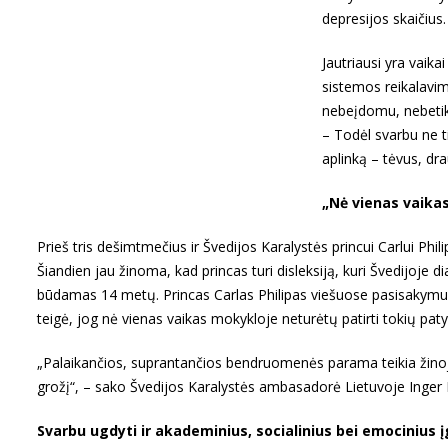
depresijos skaičius. 
Jautriausi yra vaikai
sistemos reikalavimu
nebeįdomu, nebetiki,
– Todėl svarbu ne ti
aplinką – tėvus, dr
„Nė vienas vaikas
Prieš tris dešimtmečius ir Švedijos Karalystės princui Carlui Phil
Šiandien jau žinoma, kad princas turi disleksiją, kuri Švedijoje
būdamas 14 metų. Princas Carlas Philipas viešuose pasisakymu
teigė, jog nė vienas vaikas mokykloje neturėtų patirti tokių patyč
„Palaikančios, suprantančios bendruomenės parama teikia žinojim
grožį“, – sako Švedijos Karalystės ambasadorė Lietuvoje Inger
Svarbu ugdyti ir akademinius, socialinius bei emocinius 