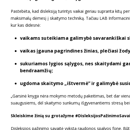
Pastebėta, kad disleksiją turintys vaikai geriau supranta kitų p
maksimalų dėmesį į skaitymo techniką. Tačiau LAB Informacinių 
kur kas didesnė:
vaikams suteikiama galimybė savarankiškai ska
vaikas įgauna pagrindines žinias, plečiasi žod
sukuriamos lygios sąlygos, nes skaitydami gar
bendraamžių;
ugdoma skaitymo „ištvermė“ ir galimybė susid
„Garsinė knyga nėra mokymo metodų pakeitimas, bet dar viena gali
suaugusiems, dėl skaitymo sunkumų išgyvenantiems stresą bei 
Skleiskime žinią su grotažyme #DisleksijosPažinimoSava
Disleksijos pažinimo savaitė vyksta raudonos spalvos fone. Būten