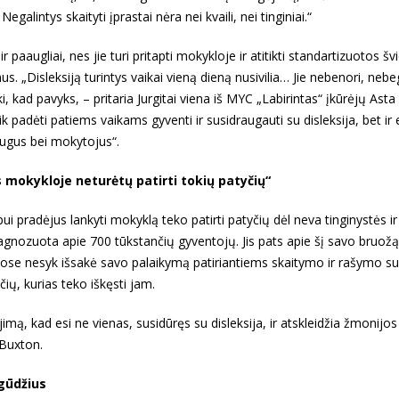
Negalintys skaityti įprastai nėra nei kvaili, nei tinginiai.“
 ir paaugliai, nes jie turi pritapti mokykloje ir atitikti standartizuotos š
s. „Disleksiją turintys vaikai vieną dieną nusivilia… Jie nebenori, nebe
 kad pavyks, – pritaria Jurgitai viena iš MYC „Labirintas“ įkūrėjų Asta
k padėti patiems vaikams gyventi ir susidraugauti su disleksija, bet ir
augus bei mokytojus“.
 mokykloje neturėtų patirti tokių patyčių“
ipui pradėjus lankyti mokyklą teko patirti patyčių dėl neva tinginystės i
 diagnozuota apie 700 tūkstančių gyventojų. Jis pats apie šį savo bruož
ose nesyk išsakė savo palaikymą patiriantiems skaitymo ir rašymo s
ių, kurias teko iškęsti jam.
ą, kad esi ne vienas, susidūręs su disleksija, ir atskleidžia žmonijos
 Buxton.
įgūdžius