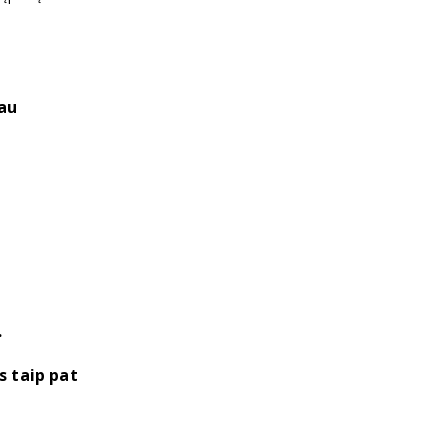
sau
.
s taip pat