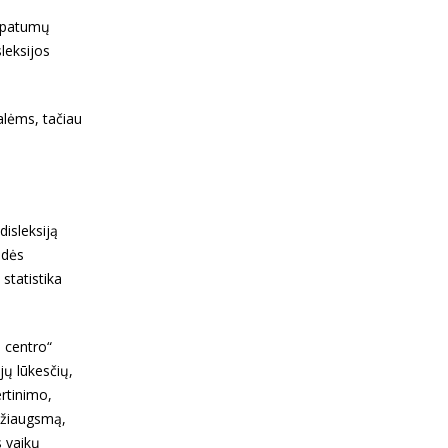
 ypatumų
sleksijos
talėms, tačiau
disleksiją
idės
statistika
a centro“
jų lūkesčių,
ertinimo,
 džiaugsmą,
s vaikų