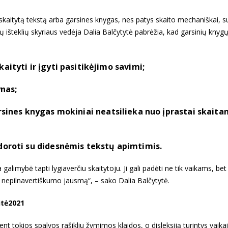
erskaitytą tekstą arba garsines knygas, nes patys skaito mechaniškai, 
išteklių skyriaus vedėja Dalia Balčytytė pabrėžia, kad garsinių knyg
ityti ir įgyti pasitikėjimo savimi;
ynas;
sines knygas mokiniai neatsilieka nuo įprastai skaita
oroti su didesnėmis tekstų apimtimis.
mybė tapti lygiaverčiu skaitytoju. Ji gali padėti ne tik vaikams, bet 
nepilnavertiškumo jausmą“, – sako Dalia Balčytytė.
itė2021
t tokios spalvos rašikliu žymimos klaidos, o disleksiją turintys vaika