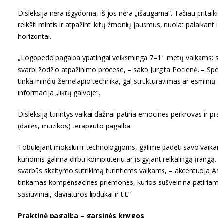
Disleksija nėra išgydoma, iš jos nėra „išaugama“. Tačiau prita
reikšti mintis ir atpažinti kitų žmonių jausmus, nuolat palaikant i
horizontai.
„Logopedo pagalba ypatingai veiksminga 7–11 metų vaikams: spec
svarbi žodžio atpažinimo procese, – sako Jurgita Pocienė. – Spe
tinka minčių žemėlapio technika, gal struktūravimas ar esminių 
informacija „liktų galvoje“.
Disleksiją turintys vaikai dažnai patiria emocines perkrovas ir p
(dailės, muzikos) terapeuto pagalba.
Tobulėjant mokslui ir technologijoms, galime padėti savo vaika
kuriomis galima dirbti kompiuteriu ar įsigyjant reikalingą įrangą
svarbūs skaitymo sutrikimą turintiems vaikams, – akcentuoja Ast
tinkamas kompensacines priemones, kurios sušvelnina patiriamus 
sąsiuviniai, klaviatūros lipdukai ir t.t.“
Praktinė pagalba – garsinės knygos