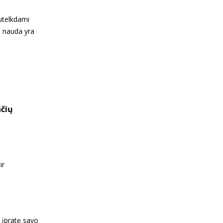
sutelkdami
ų nauda yra
nčių
ir
i įpratę savo