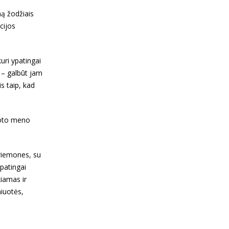
mą žodžiais
cijos
uri ypatingai
 – galbūt jam
s taip, kad
kuoto meno
priemones, su
ypatingai
kiamas ir
niuotės,