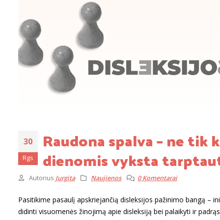
Raudona spalva – ne tik k
30
dienomis vyksta tarptaut
Rgs
Autorius
Jurgita
Naujienos
0 Komentarai
Pasitikime pasaulį apskriejančią disleksijos pažinimo bangą – ini
didinti visuomenės žinojimą apie disleksiją bei palaikyti ir padr