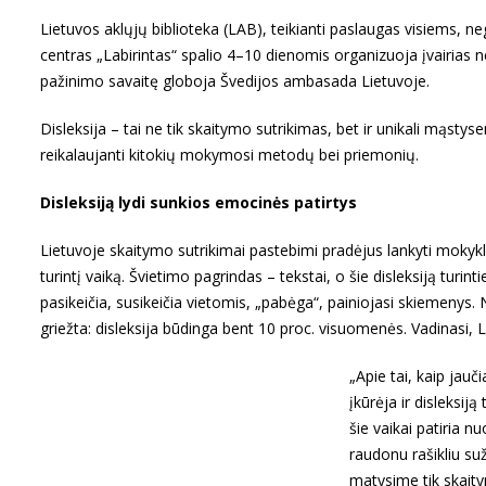
Lietuvos aklųjų biblioteka (LAB), teikianti paslaugas visiems, ne
centras „Labirintas“ spalio 4–10 dienomis organizuoja įvairias 
pažinimo savaitę globoja Švedijos ambasada Lietuvoje.
Disleksija – tai ne tik skaitymo sutrikimas, bet ir unikali mąstyse
reikalaujanti kitokių mokymosi metodų bei priemonių.
Disleksiją lydi sunkios emocinės patirtys
Lietuvoje skaitymo sutrikimai pastebimi pradėjus lankyti mokyklą
turintį vaiką. Švietimo pagrindas – tekstai, o šie disleksiją turin
pasikeičia, susikeičia vietomis, „pabėga“, painiojasi skiemenys.
griežta: disleksija būdinga bent 10 proc. visuomenės. Vadinasi, L
„Apie tai, kaip jauč
įkūrėja ir disleksi
šie vaikai patiria 
raudonu rašikliu su
matysime tik skaity