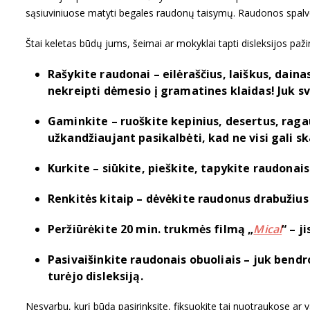
sąsiuviniuose matyti begales raudonų taisymų. Raudonos spalvos, 
Štai keletas būdų jums, šeimai ar mokyklai tapti disleksijos paži
Rašykite raudonai – eilėraščius, laiškus, dainas
nekreipti dėmesio į gramatines klaidas! Juk sv
Gaminkite – ruoškite kepinius, desertus, raga
užkandžiaujant pasikalbėti, kad ne visi gali ska
Kurkite – siūkite, pieškite, tapykite raudonais
Renkitės kitaip – dėvėkite raudonus drabužiu
Peržiūrėkite 20 min. trukmės filmą „
Mical
“ – j
Pasivaišinkite raudonais obuoliais – juk bendr
turėjo disleksiją.
Nesvarbu, kurį būdą pasirinksite, fiksuokite tai nuotraukose ar 