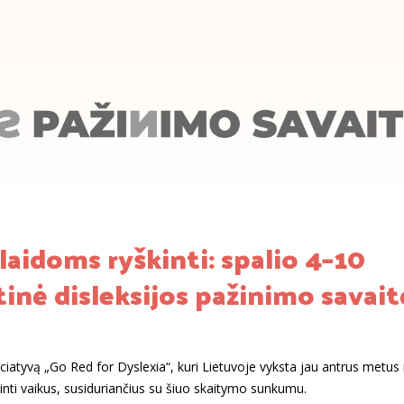
laidoms ryškinti: spalio 4–10
inė disleksijos pažinimo savait
ciatyvą „Go Red for Dyslexia“, kuri Lietuvoje vyksta jau antrus metus i
ąsinti vaikus, susiduriančius su šiuo skaitymo sunkumu.