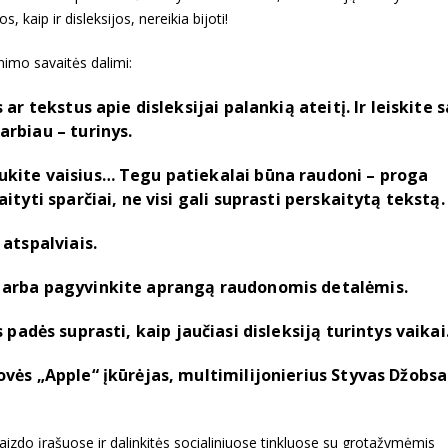
kaip ir disleksijos, nereikia bijoti!
nimo savaitės dalimi:
 ar tekstus apie disleksijai palankią ateitį. Ir leiskite 
arbiau – turinys.
ukite vaisius… Tegu patiekalai būna raudoni – proga
ityti sparčiai, ne visi gali suprasti perskaitytą tekstą.
 atspalviais.
s arba pagyvinkite aprangą raudonomis detalėmis.
is padės suprasti, kaip jaučiasi disleksiją turintys vaikai
ovės „Apple“ įkūrėjas, multimilijonierius Styvas Džobsa
vaizdo įrašuose ir dalinkitės socialiniuose tinkluose su grotažymėmis