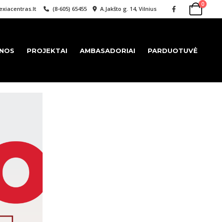
0
xiacentras.lt
(8-605) 65455
A.Jakšto g. 14, Vilnius
ENOS
PROJEKTAI
AMBASADORIAI
PARDUOTUVĖ