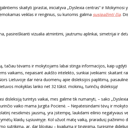
galintiems skaityti įprastai, iniciatyva „Dyslexia centras“ ir Mokymosi
nemokamas veiklas ir renginius, su kuriomis galima
susipažinti čia
. Di
na, pasireiškianti vizualia atmintimi, jautrumu aplinkai, simetrijai ir de
, tačiau tėvams ir mokytojams labai stinga informacijos, kaip ugdyti 
tiems vaikams, nepaisant aukšto intelekto, sunkiai įveikiami: skaitant ra
 Nors Lietuvoje dar nėra duomenų apie disleksijos paplitimą, pasaulinė 
ietuvos mokyklas lanko net 32 tūkst. mokinių, turinčių disleksiją!
iasi disleksiją turintys vaikai, mes galime tik numanyti, – sako „Dyslexi
ją turinčio vaiko mama Jurgita Pocienė. – Nepateisindami tėvų ir mokyto
nuolatinį nesėkmės jausmą, yra įsitempę, laukdami eilinio negatyvaus v
žymėtų klaidų sąsiuvinyje. Kol užuot matę vaiką, praradusį pažinimo
mo sutrikimą, ar, dar blogiau – kvailumą ir tingėjimą, turėsime dideliu