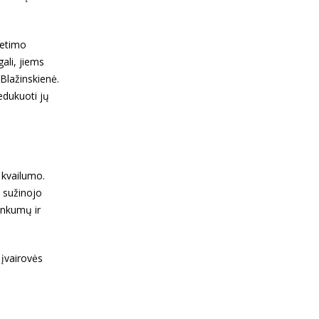
vietimo
gali, jiems
 Blažinskienė.
 edukuoti jų
r kvailumo.
ą sužinojo
unkumų ir
 įvairovės