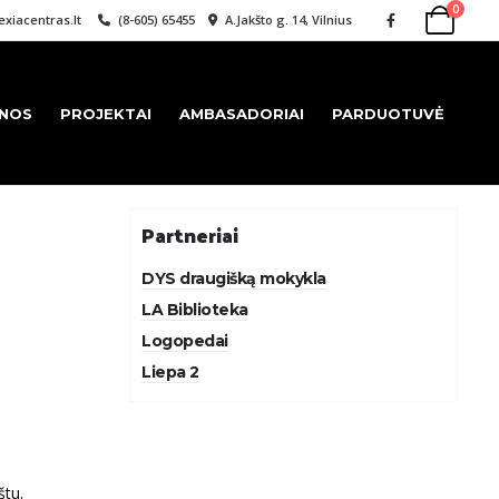
0
xiacentras.lt
(8-605) 65455
A.Jakšto g. 14, Vilnius
ENOS
PROJEKTAI
AMBASADORIAI
PARDUOTUVĖ
Partneriai
DYS draugišką mokykla
LA Biblioteka
Logopedai
Liepa 2
štu.