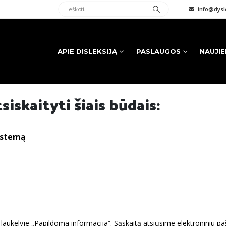
info@dysle
APIE DISLEKSIJĄ
PASLAUGOS
NAUJI
iskaityti šiais būdais:
istemą
 laukelyje „Papildoma informacija“. Sąskaitą atsiųsime elektroniniu pa