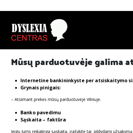
Mūsų parduotuvėje galima ats
Internetine bankininkyste per atsiskaitymo s
Grynais pinigais:
– Atsiimant prekes mūsų parduotuvėje Vilniuje.
Banko pavedimu
Sąskaita – faktūra
Jeigu Jums reikalinga sąskaita, įrašykite tai pildydami užsakymą