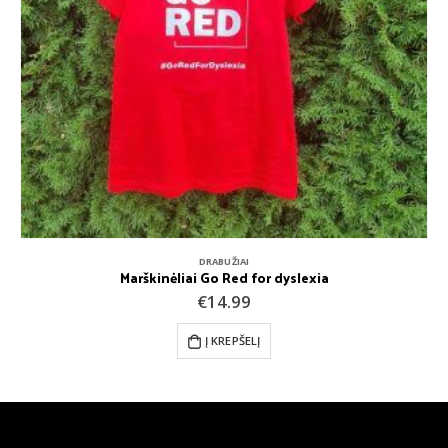
DRABUŽIAI
Marškinėliai Go Red for dyslexia
€
14.99
Į KREPŠELĮ