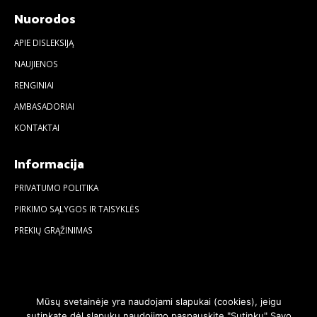
Nuorodos
APIE DISLEKSIJĄ
NAUJIENOS
RENGINIAI
AMBASADORIAI
KONTAKTAI
Informacija
PRIVATUMO POLITIKA
PIRKIMO SĄLYGOS IR TAISYKLĖS
PREKIŲ GRĄŽINIMAS
Mūsų svetainėje yra naudojami slapukai (cookies), jeigu
sutinkate dėl slapukų naudojimo paspauskite "Sutinku" Savo