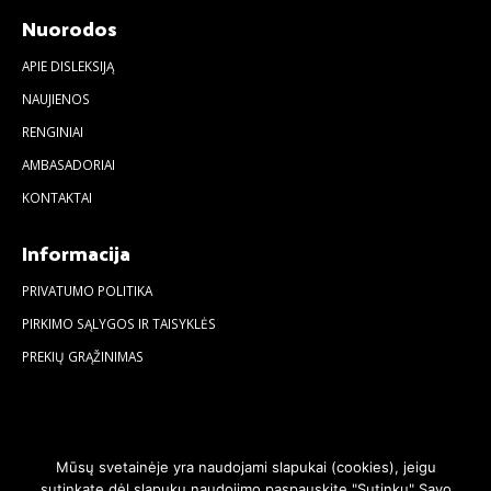
Nuorodos
APIE DISLEKSIJĄ
NAUJIENOS
RENGINIAI
AMBASADORIAI
KONTAKTAI
Informacija
PRIVATUMO POLITIKA
PIRKIMO SĄLYGOS IR TAISYKLĖS
PREKIŲ GRĄŽINIMAS
Mūsų svetainėje yra naudojami slapukai (cookies), jeigu
sutinkate dėl slapukų naudojimo paspauskite "Sutinku" Savo