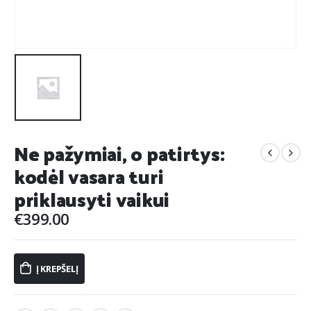
Ne pažymiai, o patirtys:
kodėl vasara turi
priklausyti vaikui
€
399.00
Į KREPŠELĮ