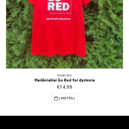
DRABUŽIAI
Marškinėliai Go Red for dyslexia
€
14.99
Į KREPŠELĮ