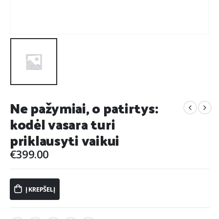
Ne pažymiai, o patirtys:
kodėl vasara turi
priklausyti vaikui
€
399.00
Į KREPŠELĮ