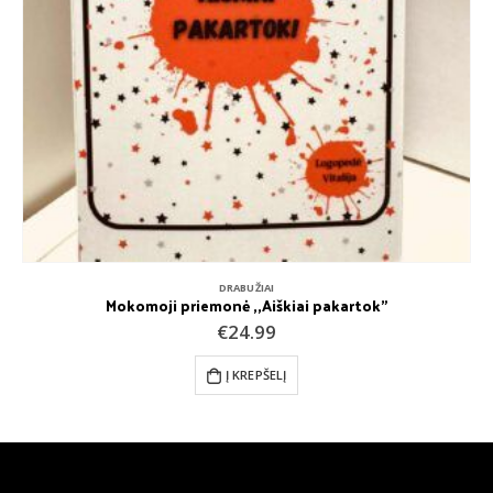
DRABUŽIAI
Mokomoji priemonė ,,Aiškiai pakartok”
€
24.99
Į KREPŠELĮ