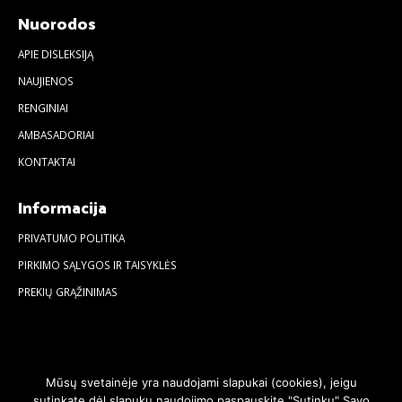
Nuorodos
APIE DISLEKSIJĄ
NAUJIENOS
RENGINIAI
AMBASADORIAI
KONTAKTAI
Informacija
PRIVATUMO POLITIKA
PIRKIMO SĄLYGOS IR TAISYKLĖS
PREKIŲ GRĄŽINIMAS
Mūsų svetainėje yra naudojami slapukai (cookies), jeigu
sutinkate dėl slapukų naudojimo paspauskite "Sutinku" Savo