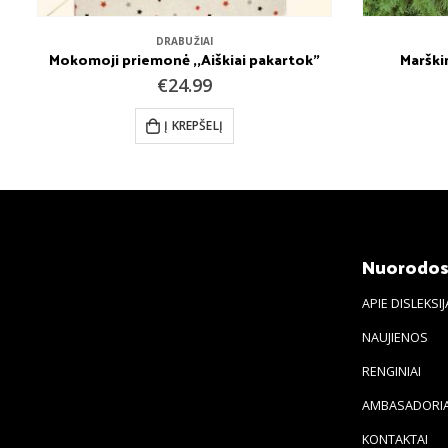
DRABUŽIAI
Mokomoji priemonė ,,Aiškiai pakartok”
Marškin
€
24.99
Į KREPŠELĮ
Nuorodo
APIE DISLEKSIJ
NAUJIENOS
RENGINIAI
AMBASADORIA
KONTAKTAI