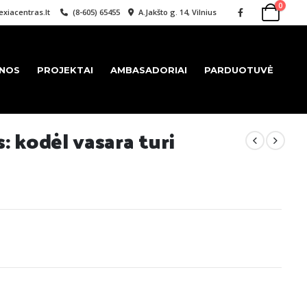
0
xiacentras.lt
(8-605) 65455
A.Jakšto g. 14, Vilnius
ENOS
PROJEKTAI
AMBASADORIAI
PARDUOTUVĖ
: kodėl vasara turi