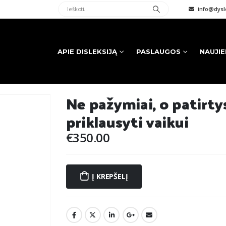
info@dysle
APIE DISLEKSIJĄ
PASLAUGOS
NAUJI
Ne pažymiai, o patirtys
priklausyti vaikui
€
350.00
Į KREPŠELĮ