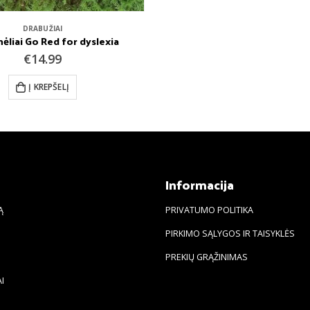
DRABUŽIAI
ėliai Go Red for dyslexia
€
14.99
Į KREPŠELĮ
s
Informacija
Ą
PRIVATUMO POLITIKA
PIRKIMO SĄLYGOS IR TAISYKLĖS
PREKIŲ GRĄŽINIMAS
I