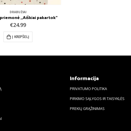
DRABUŽIAI
riemonė ,,Aiškiai pakartok”
€
24.99
Į KREPŠELĮ
s
Informacija
Ą
PRIVATUMO POLITIKA
PIRKIMO SĄLYGOS IR TAISYKLĖS
PREKIŲ GRĄŽINIMAS
I