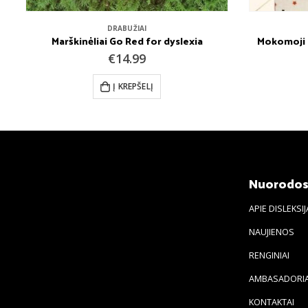
DRABUŽIAI
Marškinėliai Go Red for dyslexia
Mokomoji p
€
14.99
Į KREPŠELĮ
Nuorodo
APIE DISLEKSIJ
NAUJIENOS
RENGINIAI
AMBASADORIA
KONTAKTAI