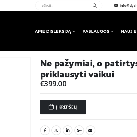
info@dysle
APIE DISLEKSIJĄ
PASLAUGOS
NAUJI
Ne pažymiai, o patirtys
priklausyti vaikui
€
399.00
Į KREPŠELĮ