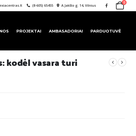
0
xiacentras.lt
(8-605) 65455
A.Jakšto g. 14, Vilnius
ENOS
PROJEKTAI
AMBASADORIAI
PARDUOTUVĖ
: kodėl vasara turi