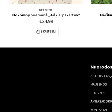
DRABUŽIAI
Mokomoji priemonė ,,Aiškiai pakartok”
Marškin
€
24.99
Į KREPŠELĮ
Nuorodo
APIE DISLEKSIJ
NAUJIENOS
RENGINIAI
AMBASADORIA
KONTAKTAI