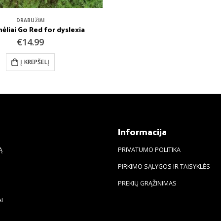
DRABUŽIAI
ėliai Go Red for dyslexia
€
14.99
Į KREPŠELĮ
s
Informacija
Ą
PRIVATUMO POLITIKA
PIRKIMO SĄLYGOS IR TAISYKLĖS
PREKIŲ GRĄŽINIMAS
I