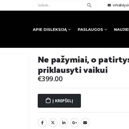
info@dysle
APIE DISLEKSIJĄ
PASLAUGOS
NAUJI
Ne pažymiai, o patirtys
priklausyti vaikui
€
399.00
Į KREPŠELĮ