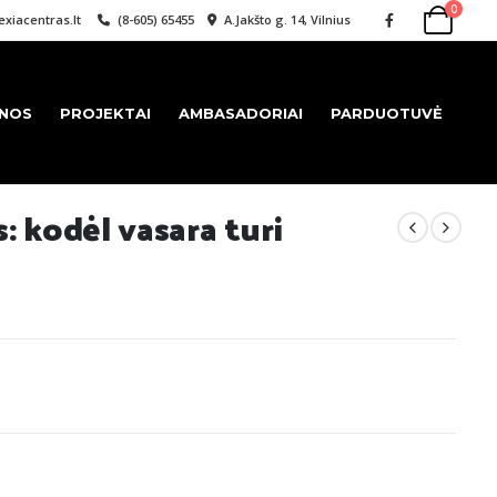
0
xiacentras.lt
(8-605) 65455
A.Jakšto g. 14, Vilnius
ENOS
PROJEKTAI
AMBASADORIAI
PARDUOTUVĖ
: kodėl vasara turi