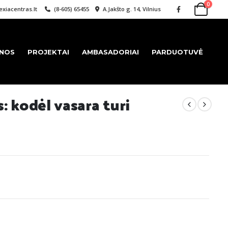
0
xiacentras.lt
(8-605) 65455
A.Jakšto g. 14, Vilnius
ENOS
PROJEKTAI
AMBASADORIAI
PARDUOTUVĖ
: kodėl vasara turi