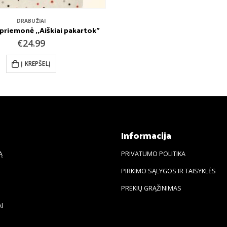
DRABUŽIAI
riemonė ,,Aiškiai pakartok”
€
24.99
Į KREPŠELĮ
s
Informacija
Ą
PRIVATUMO POLITIKA
PIRKIMO SĄLYGOS IR TAISYKLĖS
PREKIŲ GRĄŽINIMAS
I