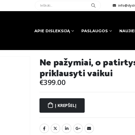
info@dysle
APIE DISLEKSIJĄ
PASLAUGOS
NAUJI
Ne pažymiai, o patirtys
priklausyti vaikui
€
399.00
Į KREPŠELĮ