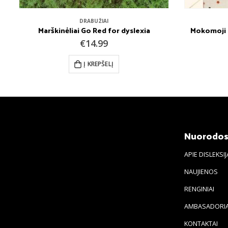
DRABUŽIAI
Marškinėliai Go Red for dyslexia
Mokomoji p
€
14.99
Į KREPŠELĮ
Nuorodo
APIE DISLEKSIJ
NAUJIENOS
RENGINIAI
AMBASADORIA
KONTAKTAI