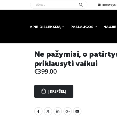
info@dysle
APIE DISLEKSIJĄ
PASLAUGOS
NAUJI
Ne pažymiai, o patirtys
priklausyti vaikui
€
399.00
Į KREPŠELĮ