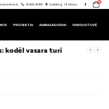
0
xiacentras.lt
(8-605) 65455
A.Jakšto g. 14, Vilnius
ENOS
PROJEKTAI
AMBASADORIAI
PARDUOTUVĖ
: kodėl vasara turi