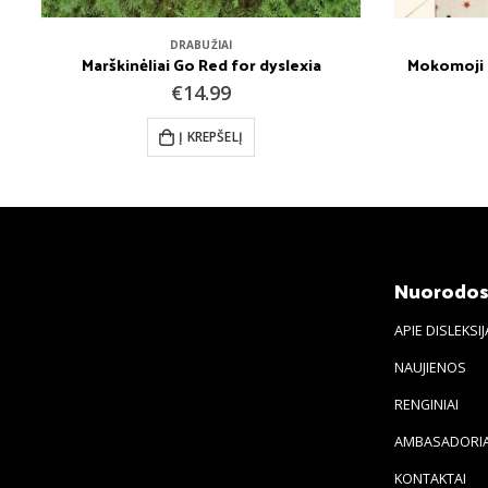
DRABUŽIAI
Marškinėliai Go Red for dyslexia
Mokomoji p
€
14.99
Į KREPŠELĮ
Nuorodo
APIE DISLEKSIJ
NAUJIENOS
RENGINIAI
AMBASADORIA
KONTAKTAI