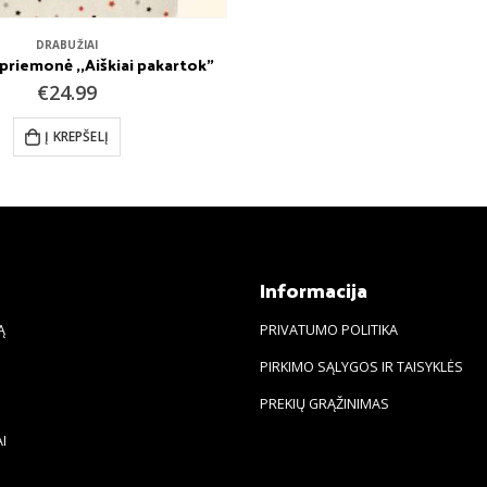
DRABUŽIAI
riemonė ,,Aiškiai pakartok”
€
24.99
Į KREPŠELĮ
s
Informacija
Ą
PRIVATUMO POLITIKA
PIRKIMO SĄLYGOS IR TAISYKLĖS
PREKIŲ GRĄŽINIMAS
I