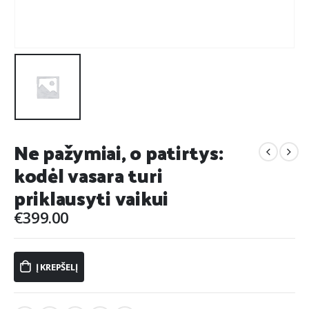
Ne pažymiai, o patirtys:
kodėl vasara turi
priklausyti vaikui
€
399.00
Į KREPŠELĮ