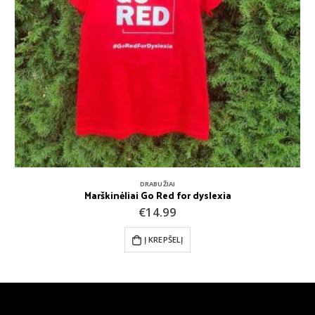
DRABUŽIAI
Marškinėliai Go Red for dyslexia
€
14.99
Į KREPŠELĮ