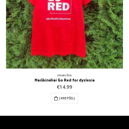
DRABUŽIAI
Marškinėliai Go Red for dyslexia
€
14.99
Į KREPŠELĮ