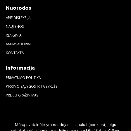
Nuorodos
APIE DISLEKSIJĄ
NAUJIENOS
RENGINIAI
AMBASADORIAI
KONTAKTAI
Informacija
PRIVATUMO POLITIKA
PIRKIMO SĄLYGOS IR TAISYKLĖS
PREKIŲ GRĄŽINIMAS
Mūsų svetainėje yra naudojami slapukai (cookies), jeigu
sutinkate dėl slapukų naudojimo paspauskite "Sutinku" Savo