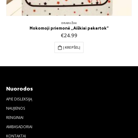
DRABUŽIAI
Mokomoji priemonė ,,Aiškiai pakartok”
€
24.99
Į KREPŠELĮ
Nuorodos
APIE DISLEKSIJĄ
NAUJIENOS
RENGINIAI
AMBASADORIAI
KONTAKTAI