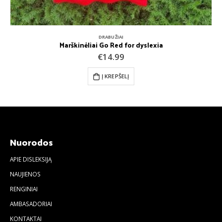
DRABUŽIAI
Marškinėliai Go Red for dyslexia
€
14.99
Į KREPŠELĮ
Nuorodos
APIE DISLEKSIJĄ
NAUJIENOS
RENGINIAI
AMBASADORIAI
KONTAKTAI