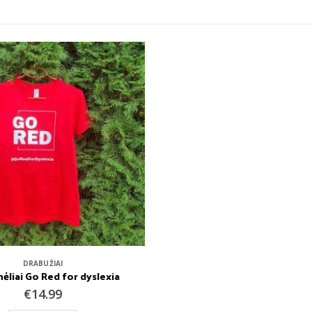
DRABUŽIAI
ėliai Go Red for dyslexia
€
14.99