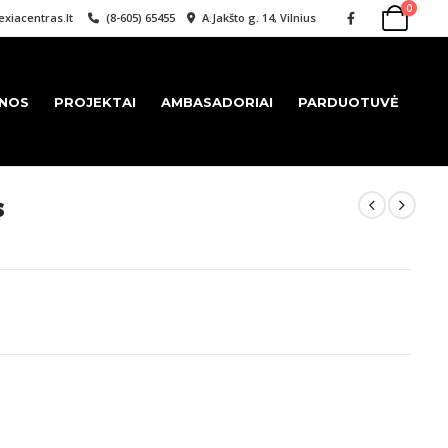
0
xiacentras.lt
(8-605) 65455
A.Jakšto g. 14, Vilnius
ENOS
PROJEKTAI
AMBASADORIAI
PARDUOTUVĖ
s