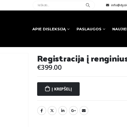
info@dysle
APIE DISLEKSIJĄ
PASLAUGOS
NAUJI
Registracija į renginiu
€
399.00
Į KREPŠELĮ