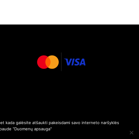
et kada galėsite atšaukti pakeisdami savo interneto naršyklės
paspaude "Duomenų apsauga"