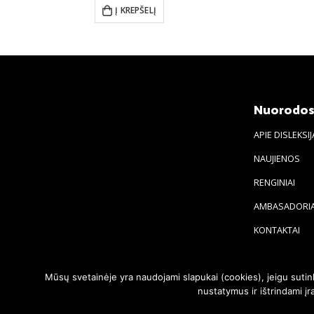
Į KREPŠELĮ
Nuorodo
APIE DISLEKSIJ
NAUJIENOS
RENGINIAI
AMBASADORIA
KONTAKTAI
Mūsų svetainėje yra naudojami slapukai (cookies), jeigu suti
nustatymus ir ištrindami 
© 2020. Visos teisės saugomos | Svetainę sukūrė:
svetainesideja.lt