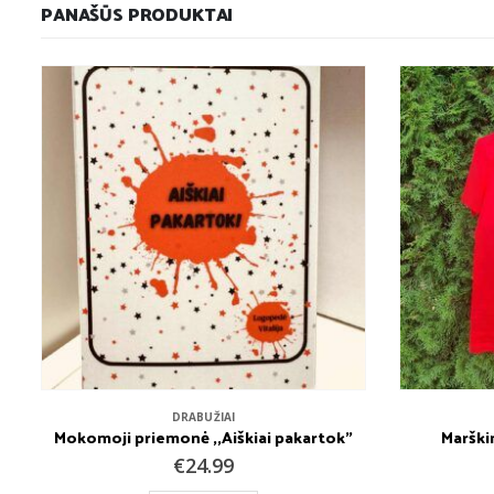
PANAŠŪS PRODUKTAI
DRABUŽIAI
Mokomoji priemonė ,,Aiškiai pakartok”
Marškin
€
24.99