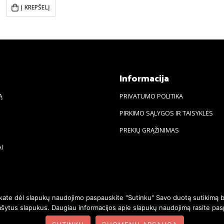
Į KREPŠELĮ
s
Informacija
Ą
PRIVATUMO POLITIKA
PIRKIMO SĄLYGOS IR TAISYKLĖS
PREKIŲ GRĄŽINIMAS
I
nkate dėl slapukų naudojimo paspauskite "Sutinku" Savo duotą sutikimą b
įrašytus slapukus. Daugiau informacijos apie slapukų naudojimą rasite 