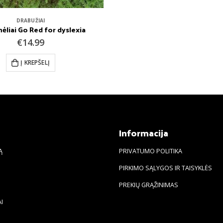
DRABUŽIAI
ėliai Go Red for dyslexia
€
14.99
Į KREPŠELĮ
s
Informacija
Ą
PRIVATUMO POLITIKA
PIRKIMO SĄLYGOS IR TAISYKLĖS
PREKIŲ GRĄŽINIMAS
I