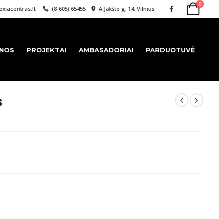
0
xiacentras.lt
(8-605) 65455
A.Jakšto g. 14, Vilnius
ENOS
PROJEKTAI
AMBASADORIAI
PARDUOTUVĖ
s