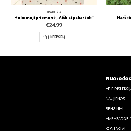
DRABUŽIAI
Mokomoji priemonė ,,Aiškiai pakartok”
Marškin
€
24.99
Į KREPŠELĮ
Nuorodo
APIE DISLEKSIJ
NAUJIENOS
RENGINIAI
AMBASADORIA
KONTAKTAI