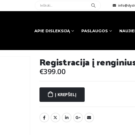
info@dysle
APIE DISLEKSIJĄ
PASLAUGOS
NAUJI
Registracija į renginiu
€
399.00
Į KREPŠELĮ