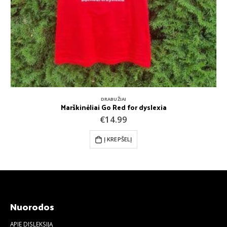
DRABUŽIAI
Marškinėliai Go Red for dyslexia
€
14.99
Į KREPŠELĮ
Nuorodos
APIE DISLEKSIJĄ