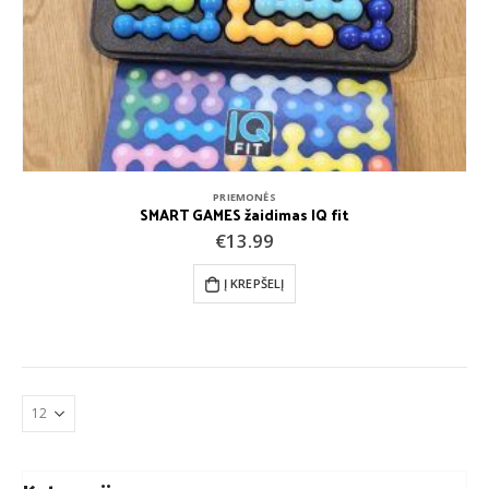
PRIEMONĖS
SMART GAMES žaidimas IQ fit
€
13.99
Į KREPŠELĮ