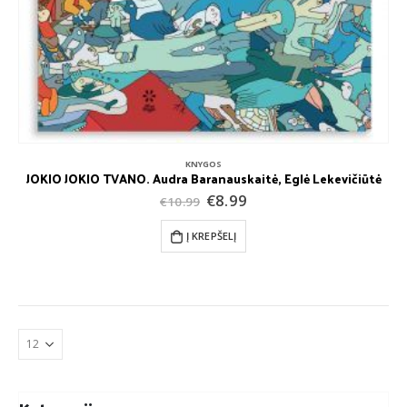
KNYGOS
JOKIO JOKIO TVANO. Audra Baranauskaitė, Eglė Lekevičiūtė
Original
Current
€
8.99
€
10.99
price
price
was:
is:
Į KREPŠELĮ
€10.99.
€8.99.