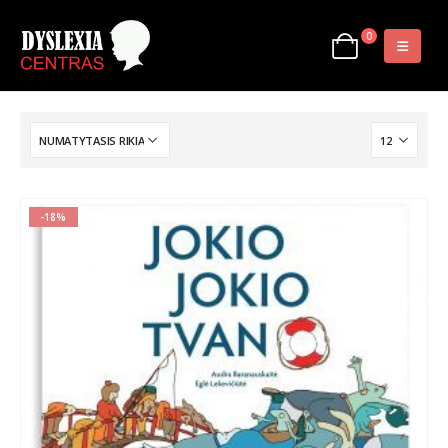
0
-18%