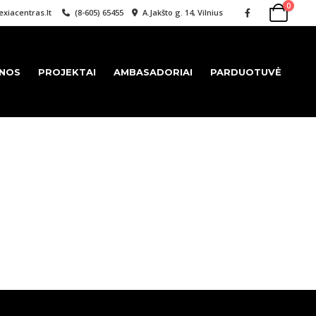
0
xiacentras.lt
(8-605) 65455
A.Jakšto g. 14, Vilnius
ENOS
PROJEKTAI
AMBASADORIAI
PARDUOTUVĖ