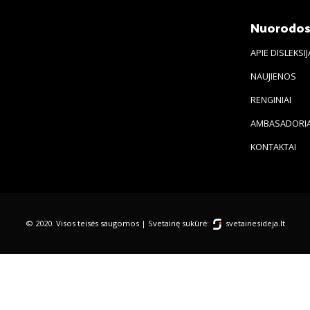
Nuorodo
APIE DISLEKSIJ
NAUJIENOS
RENGINIAI
AMBASADORIA
KONTAKTAI
© 2020. Visos teisės saugomos | Svetainę sukūrė:
svetainesideja.lt