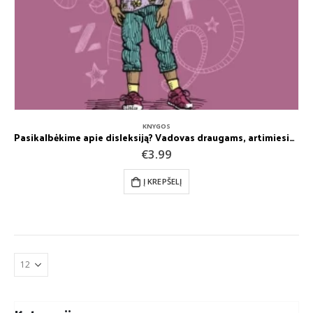
KNYGOS
Pasikalbėkime apie disleksiją? Vadovas draugams, artimiesiems, specialistams. Alanas M. Hultquistas
€
3.99
Į KREPŠELĮ