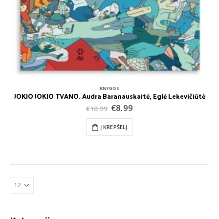
KNYGOS
JOKIO JOKIO TVANO. Audra Baranauskaitė, Eglė Lekevičiūtė
Original
Current
€
8.99
€
10.99
price
price
was:
is:
Į KREPŠELĮ
€10.99.
€8.99.