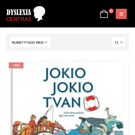
0
-18%