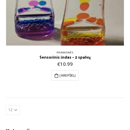
PRIEMONĖS
Sensorinis indas – 2 spalvų
€
10.99
Į KREPŠELĮ