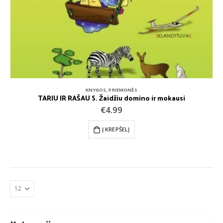
KNYGOS
,
PRIEMONĖS
TARIU IR RAŠAU S. Žaidžiu domino ir mokausi
€
4.99
Į KREPŠELĮ