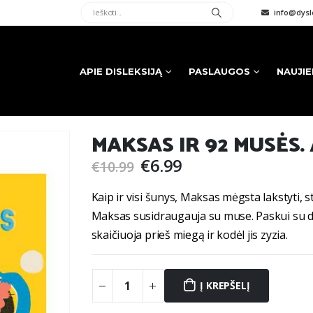
info@dysle
APIE DISLEKSIJĄ
PASLAUGOS
NAUJI
MAKSAS IR 92 MUSĖS. 
Original
Current
€
6.99
€
10.99
price
price
was:
is:
Kaip ir visi šunys, Maksas mėgsta lakstyti, st
€10.99.
€6.99.
Maksas susidraugauja su muse. Paskui su dar
skaičiuoja prieš miegą ir kodėl jis zyzia.
Į KREPŠELĮ