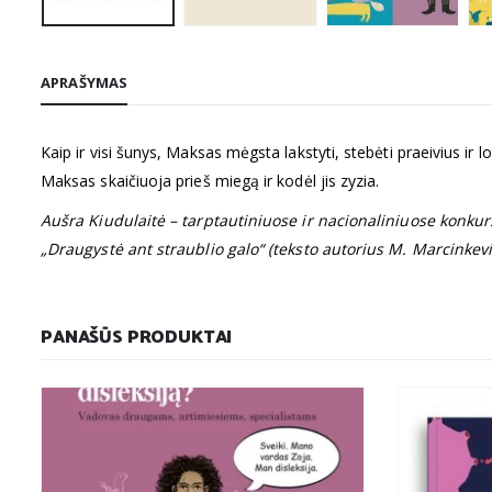
APRAŠYMAS
Kaip ir visi šunys, Maksas mėgsta lakstyti, stebėti praeivius ir 
Maksas skaičiuoja prieš miegą ir kodėl jis zyzia.
Aušra Kiudulaitė – tarptautiniuose ir nacionaliniuose konkursu
„Draugystė ant straublio galo“ (teksto autorius M. Marcinkevi
PANAŠŪS PRODUKTAI
-17%