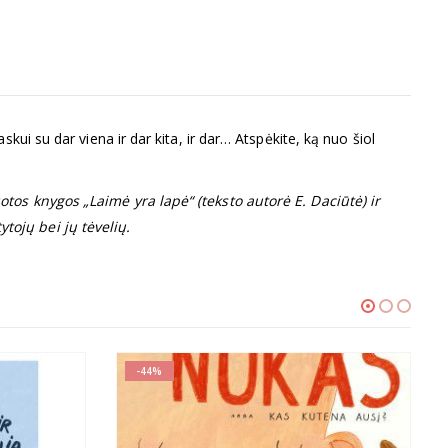
kui su dar viena ir dar kita, ir dar… Atspėkite, ką nuo šiol
otos knygos „Laimė yra lapė“ (teksto autorė E. Daciūtė) ir
tojų bei jų tėvelių.