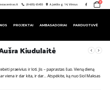
0
xiacentras.lt
(8-605) 65455
A.Jakšto g. 14, Vilnius
ENOS
PROJEKTAI
AMBASADORIAI
PARDUOTUVĖ
Aušra Kiudulaitė
ebėti praeivius ir loti. Jis – paprastas šuo. Vieną dieną
 viena ir dar kita, ir dar… Atspėkite, ką nuo šiol Maksas