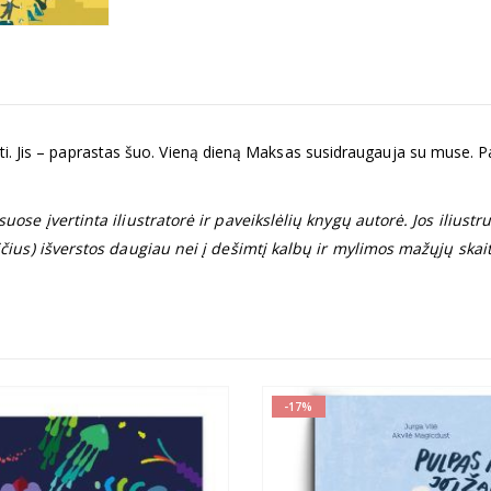
loti. Jis – paprastas šuo. Vieną dieną Maksas susidraugauja su muse. Pas
ose įvertinta iliustratorė ir paveikslėlių knygų autorė. Jos iliustru
čius) išverstos daugiau nei į dešimtį kalbų ir mylimos mažųjų skaity
-44%