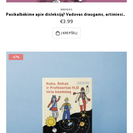
KNYGOS
Pasikalbėkime apie disleksiją? Vadovas draugams, artimiesiems, specialistams. Alanas M. Hultquistas
€
3.99
Į KREPŠELĮ
-47%