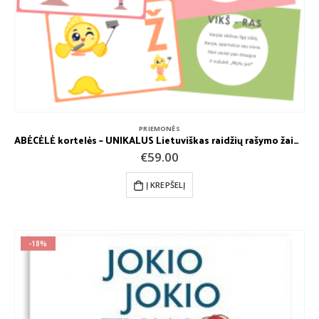
PRIEMONĖS
ABĖCĖLĖ kortelės – UNIKALUS Lietuviškas raidžių rašymo žaidimas
€
59.00
Į KREPŠELĮ
-18%