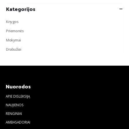
Kategorijos
Knygos
Priemonės
Mokymai
Drabužiai
Nuorodos
APIE DISLEKSIJĄ
NAUJIENOS
RENGINIAI
AMBASADORIAI