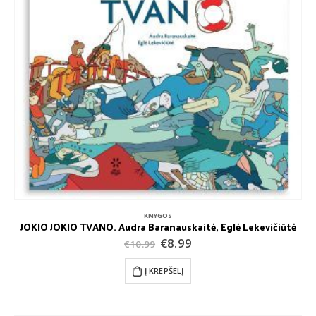
KNYGOS
JOKIO JOKIO TVANO. Audra Baranauskaitė, Eglė Lekevičiūtė
Original
Current
€
8.99
€
10.99
price
price
was:
is:
Į KREPŠELĮ
€10.99.
€8.99.