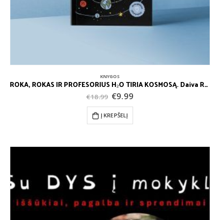
KNYGOS
ROKA, ROKAS IR PROFESORIUS H₂O TIRIA KOSMOSĄ. Daiva Rudytė
Original
Current
€
9.99
€
18.99
price
price
was:
is:
Į KREPŠELĮ
€18.99.
€9.99.