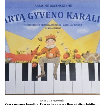
KNYGOS
,
PRIEMONĖS
Kartą gyveno karalius. Fortepijono pradžiamokslis – žaidimų knyga. Ramunė Dačinskienė