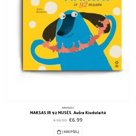
KNYGOS
MAKSAS IR 92 MUSĖS. Aušra Kiudulaitė
Original
Current
€
6.99
€
10.99
price
price
was:
is:
Į KREPŠELĮ
€10.99.
€6.99.