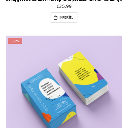
€
35.99
Į KREPŠELĮ
-21%