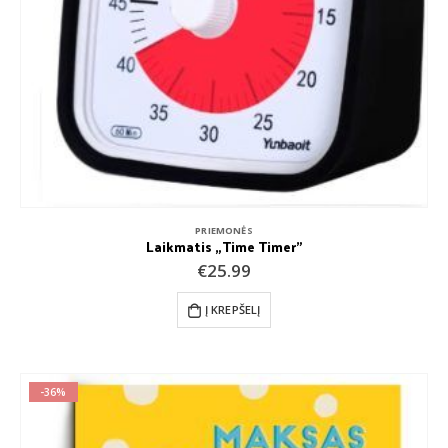
PRIEMONĖS
Laikmatis „Time Timer”
€
25.99
Į KREPŠELĮ
-36%