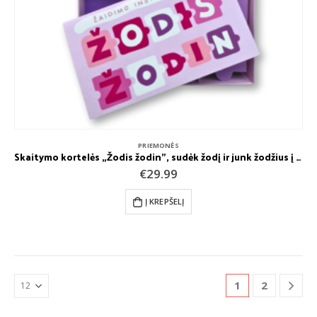
PRIEMONĖS
Skaitymo kortelės „Žodis žodin”, sudėk žodį ir junk žodžius į sakinius
€
29.99
Į KREPŠELĮ
1
2