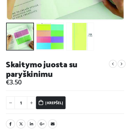
Skaitymo juosta su
paryškinimu
€
3.50
Į KREPŠELĮ