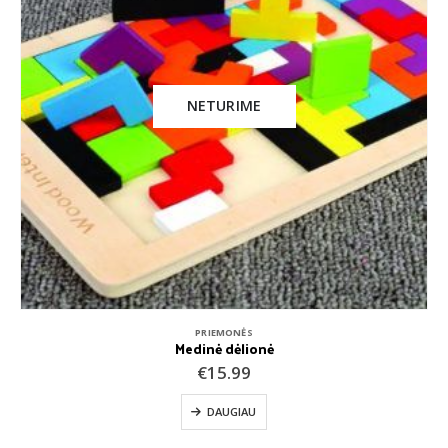
KNYGOS
,
PRIEMONĖS
€
11.99
Į KREPŠELĮ