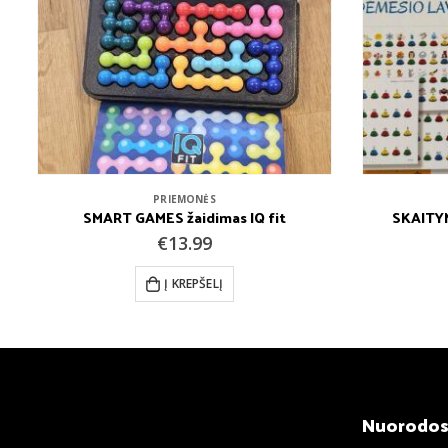
PRIEMONĖS
SKAITYMO SUNKUMŲ PREVENCIJA
€
37.99
Į KREPŠELĮ
Nuorodo