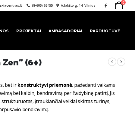
0
xiacentras.lt
(8-605) 65455
A.Jakšto g. 14, Vilnius
ENOS
PROJEKTAI
AMBASADORIAI
PARDUOTUVĖ
 Zen“ (6+)
s, bet ir
konstruktyvi priemonė
, padedanti vaikams
avimą bei kalbinį bendravimą per žaidybinę patirtį. Jis
truktūruotas, įtraukiančiai veiklai skirtas turinys,
 tarpusavio bendravimą.