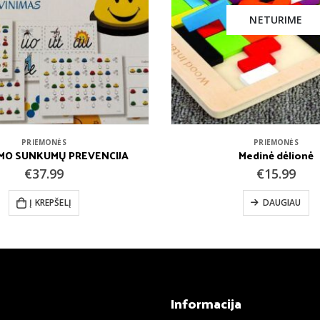
NETURIME
NETURIME
PRIEMONĖS
PRIEMONĖS
Medinė dėlionė
Linksmas pūstukas su ka
€
15.99
€
3.00
DAUGIAU
DAUGIAU
s
Informacija