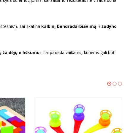
tvarkytis su emocijomis, kai žaidimo rezultatas ne visada būna
kštesnis“). Tai skatina
kalbinį bendradarbiavimą ir žodyno
 žaidėjų eiliškumui
. Tai padeda vaikams, kuriems gali būti