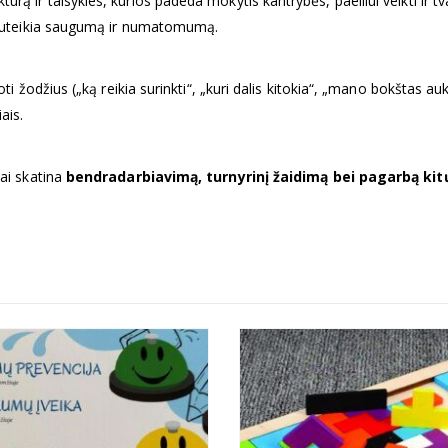
rą ir taisykles, kurios padeda mokytis kantrybės, paeiliui veikti ir 
 — suteikia saugumą ir numatomumą.
oti žodžius („ką reikia surinkti“, „kuri dalis kitokia“, „mano bokštas au
ais.
iai skatina
bendradarbiavimą, turnyrinį žaidimą bei pagarbą kitų