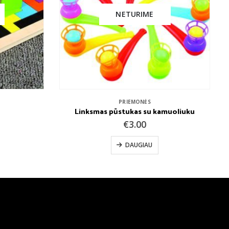
KNYGOS
,
PRIEMONĖS
muoliuku
TARIU IR RAŠAU S. Žaidžiu domino ir mokausi
€
4.99
Į KREPŠELĮ