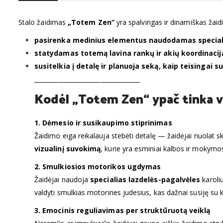
Stalo žaidimas
„Totem Zen“
yra spalvingas ir dinamiškas žaidi
pasirenka medinius elementus naudodamas speciali
statydamas totemą lavina rankų ir akių koordinacij
susitelkia į detalę ir planuoja seką, kaip teisingai 
___________________________________
Kodėl „Totem Zen“ ypač tinka va
1. Dėmesio ir susikaupimo stiprinimas
Žaidimo eiga reikalauja stebėti detalę — žaidėjai nuolat ska
vizualinį suvokimą
, kurie yra esminiai kalbos ir mokymo
2. Smulkiosios motorikos ugdymas
Žaidėjai naudoja
specialias lazdelės-pagalvėles
karoliu
valdyti smulkias motorines judesius, kas dažnai susiję su 
3. Emocinis reguliavimas per struktūruotą veiklą