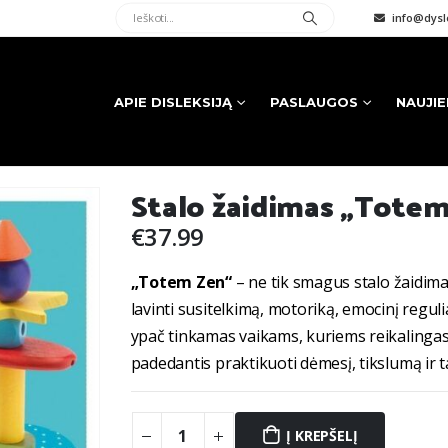
info@dysle
APIE DISLEKSIJĄ
PASLAUGOS
NAUJI
Stalo žaidimas „Totem
€
37.99
„Totem Zen“
– ne tik smagus stalo žaidima
lavinti susitelkimą, motoriką, emocinį reguli
ypač tinkamas vaikams, kuriems reikalingas s
padedantis praktikuoti dėmesį, tikslumą ir
Į KREPŠELĮ