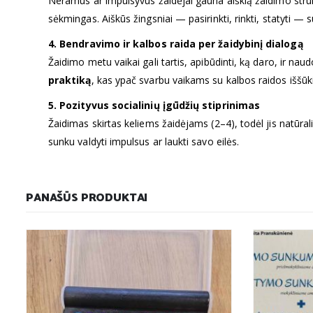
Neramūs ar impulsyvūs žaidėjai gauna aiškią žaidimo struktū
sėkmingas. Aiškūs žingsniai — pasirinkti, rinkti, statyti
4. Bendravimo ir kalbos raida per žaidybinį dialogą
Žaidimo metu vaikai gali tartis, apibūdinti, ką daro, ir naud
praktiką
, kas ypač svarbu vaikams su kalbos raidos iššūki
5. Pozityvus socialinių įgūdžių stiprinimas
Žaidimas skirtas keliems žaidėjams (2–4), todėl jis natūral
sunku valdyti impulsus ar laukti savo eilės.
PANAŠŪS PRODUKTAI