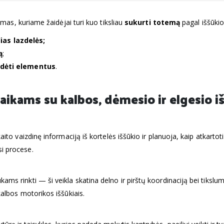
mas, kuriame žaidėjai turi kuo tiksliau
sukurti totemą
pagal iššūkio
as lazdelės;
ą
;
sudėti elementus
.
ikams su kalbos, dėmesio ir elgesio iš
ito vaizdinę informaciją iš kortelės iššūkio ir planuoja, kaip atkartot
si procese.
kams rinkti — ši veikla skatina delno ir pirštų koordinaciją bei tik
kalbos motorikos iššūkiais.