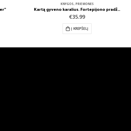
KNYGOS
,
PRIEMONĖS
Kartą gyveno karalius. Fortepijono pradžiamokslis – žaidimų knyga. Ramunė Dačinskienė
Elektroninių knygų skaitymas naudojant programas „Thorium Reader“ ir „BookFusion“. R. Jakulienė
€
24.99
Į KREPŠELĮ