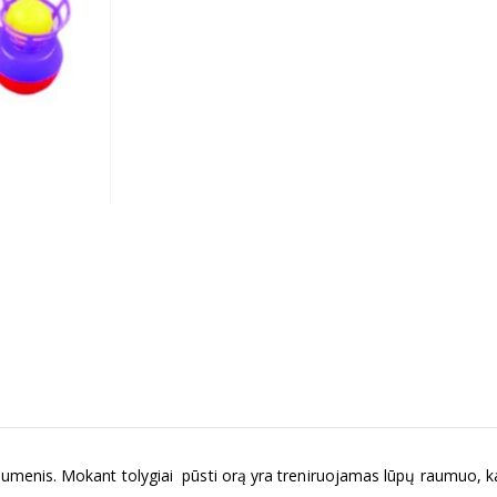
raumenis. Mokant tolygiai pūsti orą yra treniruojamas lūpų raumuo, ka