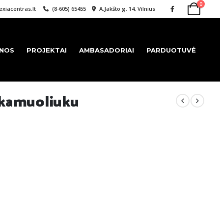
0
xiacentras.lt
(8-605) 65455
A.Jakšto g. 14, Vilnius
ENOS
PROJEKTAI
AMBASADORIAI
PARDUOTUVĖ
 kamuoliuku