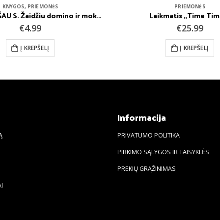
PRIEMONĖS
KNYGOS
,
PRIEMONĖS
ikmatis „Time Timer”
€
25.99
€
35.99
Į KREPŠELĮ
Į KREPŠELĮ
s
Informacija
Ą
PRIVATUMO POLITIKA
PIRKIMO SĄLYGOS IR TAISYKLĖS
PREKIŲ GRĄŽINIMAS
I