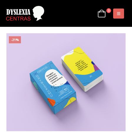
0
-21%