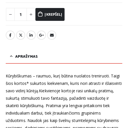
Į KREPŠELĮ
APRAŠYMAS
Kūrybiškumas – raumuo, kurį būtina nuolatos treniruoti. Taigi
šios kortos* sukurtos kiekvienam, kuris nori atrasti ir išlaisvinti
savo vidinį kūrėją.Kiekvienoje kortoje rasi unikalų pratimą,
sukurtą stimuliuoti tavo fantaziją, pažadinti vaizduotę ir
skatinti kūrybiškumą. Pratimai yra lengvai pritaikomi tiek
individualiam darbui, tiek įtraukiančioms grupinėms
užduotims. Naudok jas kaip švelnų stumtelėjimą kūrybinėms
sesijoms, darbiniams susitikimams, pramogoms su draugais