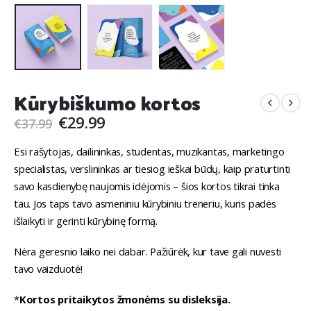
Kūrybiškumo kortos
Original
Current
€
29.99
€
37.99
price
price
was:
is:
Esi rašytojas, dailininkas, studentas, muzikantas, marketingo
€37.99.
€29.99.
specialistas, verslininkas ar tiesiog ieškai būdų, kaip praturtinti
savo kasdienybę naujomis idėjomis – šios kortos tikrai tinka
tau. Jos taps tavo asmeniniu kūrybiniu treneriu, kuris padės
išlaikyti ir gerinti kūrybinę formą.
Nėra geresnio laiko nei dabar. Pažiūrėk, kur tave gali nuvesti
tavo vaizduotė!
*
Kortos pritaikytos žmonėms su disleksija.