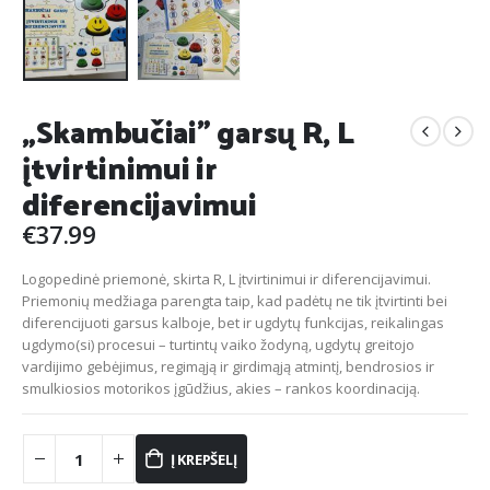
„Skambučiai” garsų R, L
įtvirtinimui ir
diferencijavimui
€
37.99
Logopedinė priemonė, skirta R, L įtvirtinimui ir diferencijavimui.
Priemonių medžiaga parengta taip, kad padėtų ne tik įtvirtinti bei
diferencijuoti garsus kalboje, bet ir ugdytų funkcijas, reikalingas
ugdymo(si) procesui – turtintų vaiko žodyną, ugdytų greitojo
vardijimo gebėjimus, regimąją ir girdimąją atmintį, bendrosios ir
smulkiosios motorikos įgūdžius, akies – rankos koordinaciją.
Į KREPŠELĮ