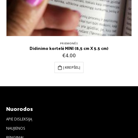
KNYGOS
,
PRIEMONĖS
LEARNING AND PLAYING ABC I CAN MAKE WORDS I CAN PLAY WORD GAMES
€
9.99
Į KREPŠELĮ
Nuorodos
APIE DISLEKSIJĄ
NAUJIENOS
RENGINIAI