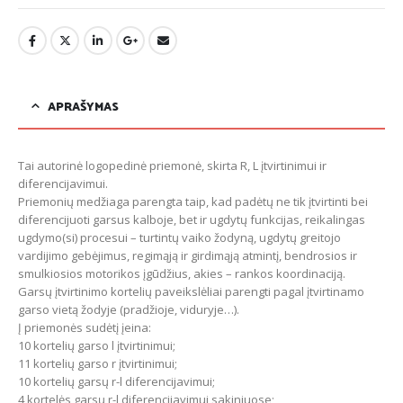
APRAŠYMAS
Tai autorinė logopedinė priemonė, skirta R, L įtvirtinimui ir
diferencijavimui.
Priemonių medžiaga parengta taip, kad padėtų ne tik įtvirtinti bei
diferencijuoti garsus kalboje, bet ir ugdytų funkcijas, reikalingas
ugdymo(si) procesui – turtintų vaiko žodyną, ugdytų greitojo
vardijimo gebėjimus, regimąją ir girdimąją atmintį, bendrosios ir
smulkiosios motorikos įgūdžius, akies – rankos koordinaciją.
Garsų įtvirtinimo kortelių paveikslėliai parengti pagal įtvirtinamo
garso vietą žodyje (pradžioje, viduryje…).
Į priemonės sudėtį įeina:
10 kortelių garso l įtvirtinimui;
11 kortelių garso r įtvirtinimui;
10 kortelių garsų r-l diferencijavimui;
4 kortelės garsų r-l diferencijavimui sakiniuose;