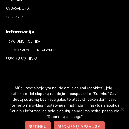
AMBASADORIAI
KONTAKTAI
Informacija
PRIVATUMO POLITIKA
PIRKIMO SĄLYGOS IR TAISYKLĖS
PREKIŲ GRĄŽINIMAS
Mūsų svetainėje yra naudojami slapukai (cookies), jeigu
sutinkate dėl slapukų naudojimo paspauskite "Sutinku" Savo
duotą sutikimą bet kada galėsite atšaukti pakeisdami savo
interneto naršyklės nustatymus ir ištrindami įrašytus slapukus.
Daugiau informacijos apie slapukų naudojimą rasite paspaude
"Duomenų apsauga"
© 2020. Visos teisės saugomos | Svetainę sukūrė:
svetainesideja.lt
SUTINKU
DUOMENŲ APSAUGA